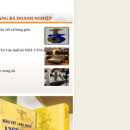
ẢNG BÁ DOANH NGHIỆP
ân viết sử bằng gốm
 Tư Vấn thiết kế NHÀ VÀNG
c trong đá