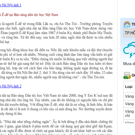
Ê-đê tại Bảo tàng dân tộc học Việt Nam
u là người Ê-đê từ trong Đắk Lắk ra, chị An Thu Trà - Trưởng phòng Truyền
Nam cho biết, ngôi nhà dài tại Bảo tàng Dân tộc học Việt Nam được dựng vào
h Êban (người Ê-đê Kpạ) làm năm 1967 ở buôn Ky, thành phố Buôn Ma Thuột,
m và rộng 6m. Từ đó đến nay, sau hơn 20 năm, ngôi nhà đã được tu sửa nhiều
hủ bạt.
trong hội đồng khoa học đã diễn ra. Nếu lấy một khuôn mẫu và đội thợ chuyên
hi phí sẽ rẻ hơn rất nhiều. Nhưng cuối cùng lãnh đạo bảo tàng vẫn kiên trì giữ
 từ buôn Ky ra tu sửa. “Điều chúng tôi muốn là thông qua việc những người thợ
gian từ thế hệ già sang thế hệ trẻ. Đây là cách Bảo tàng Dân tộc học kiên trì theo
ng hộ, hợp tác với cách làm của bảo tàng, không quản ngại đường xa, đi lại
i đã từng ra Hà Nội lần thứ 2, thứ 3. Họ từng còn trẻ cách đây 10 năm, 15 năm
những người thợ ngày đó, nhiều người nay đã không còn” - chị Thu Trà nói.
à dài tại Bảo tàng Dân tộc học Việt Nam từ năm 2000, ông Y Em K’nul nay đã
ng nhà dài cho ông bà. Tuy nhiên, sau đó do không có nguyên liệu và chi phí
 dài truyền thống. Với đồng bào Ê-đê, nhà dài là sự sống, là linh hồn, là bản
 là rất dài vì là nơi ở chung có khi của cả một dòng họ. Nó thường xuyên được
 xây dựng tổ ấm.
ủ: “Nhà dài như tiếng chiêng ngân”. Ấy là bởi đứng ở đầu nhà đánh chiêng thì
ồm 3 gian, gian khách ở phía trước để các vật dụng quý giá như ghế dài Kpan,
 các nghi lễ đều được tổ chức tại gian khách, đó là nét khác biệt so với các dân