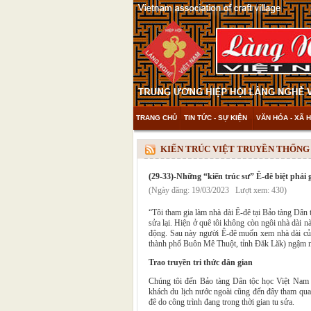
TRANG CHỦ
TIN TỨC - SỰ KIỆN
VĂN HÓA - XÃ H
THAM KHẢO & KHÁM PHÁ
VIDEO
KIẾN TRÚC VIỆT TRUYỀN THỐNG (Tra
(29-33)-Những “kiến trúc sư” Ê-đê biệt phái 
(Ngày đăng: 19/03/2023 Lượt xem: 430)
“Tôi tham gia làm nhà dài Ê-đê tại Bảo tàng Dân
sửa lại. Hiện ở quê tôi không còn ngôi nhà dài nà
động. Sau này người Ê-đê muốn xem nhà dài của
thành phố Buôn Mê Thuột, tỉnh Đăk Lăk) ngậm ng
Trao truyền tri thức dân gian
Chúng tôi đến Bảo tàng Dân tộc học Việt Nam 
khách du lịch nước ngoài cũng đến đây tham quan
đê do công trình đang trong thời gian tu sửa.