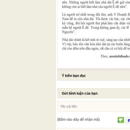
tiên. Những người biết làm nhà dài Ê-đê giờ còn 
không còn ai biết làm nhà của người Ê-đê nữa”.
Là người trẻ nhất trong đội thợ, anh Y Doanh K’
Nam để tu sửa nhà dài. Tôi được các bác, các ch
kỳ công, đòi hỏi người thợ phải làm cẩn thận và 
mẫu hệ người Ê-đê. Trong không gian ấy, các lễ 
Nguyên”.
Nhà dài chính là kết tinh trí tuệ, sáng tạo của n
Vì vậy, bảo tồn văn hóa nhà dài tại các buôn làn
chỉ còn đếm trên đầu ngón, rất cần có cơ hội để t
Theo;
anninhthudo.
Ý kiến bạn đọc
Gửi bình luận của bạn
(Bấm vào đây để nhận mã)