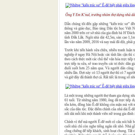
Ông Y Em K’nul, trưởng nhóm thợ dựng nhà dài 
Dẫn chúng tôi đến gặp những “kiến trúc sư” đề
thông và giáo dục, Bảo tàng Dân tộc học Việt 
năm 2000 trên cơ sở nhà của gia đình bà H’Đác
tỉnh Đắk Lắk. Ngôi nhà dài 42,5m, sàn cao 1,1
lần vào năm 2009, 2016 và nay mái đã dột, phải p
Trước khi tiến hành sửa chữa, nhiều tranh luận 
nghiệp ở ngay Hà Nội hoặc các tỉnh lân cận thì c
theo cách thức mời các chủ thể văn hóa trực tiếp
trực tiếp tu sửa, sẽ trao truyền các tri thức dân 
đuổi suốt hơn 25 năm qua. Và người dân cũng ủ
nhiều lần. Đợt này có 13 người thợ thì có 7 ngườ
và giờ đây đã thành thợ cả. Rất tiếc là trong số 
Là một trong những người thợ tham gia dựng nh
61 tuổi. Từ những năm 1980, ông đã trực tiếp dự
tốn kém, đồng bào Ê-đê không còn mặn mà với nhà
sắc của dân tộc. Đặc điểm chính của nhà dài Ê-đê
nối dài mỗi khi một thành viên nữ trong gia đình
Chính vì thế mà người Ê-đê mới có câu nói bất h
cuối nhà chỉ còn nghe tiếng ngân rất nhỏ. Nhà g
cồng chiêng để tiếp khách, sinh hoạt chung. Tất cả