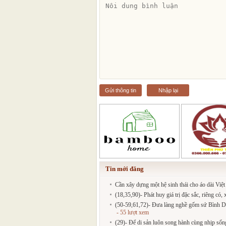
Gửi thông tin
Nhập lại
Tin mới đăng
Cần xây dựng một hệ sinh thái cho áo dài Việ
(18,35,90)- Phát huy giá trị đặc sắc, riêng có
(50-59,61,72)- Đưa làng nghề gốm sứ Bình Dư
- 55 lượt xem
(29)- Để di sản luôn song hành cùng nhịp sốn