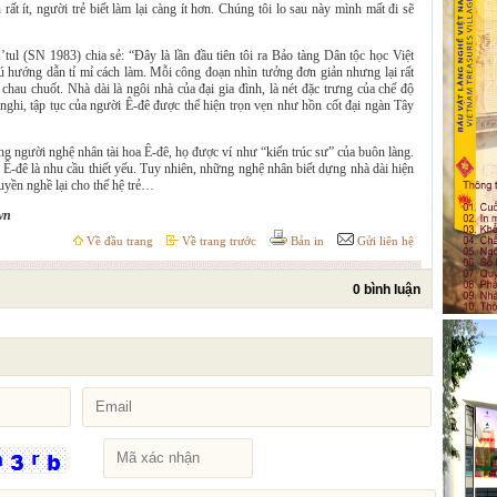
rất ít, người trẻ biết làm lại càng ít hơn. Chúng tôi lo sau này mình mất đi sẽ
tul (SN 1983) chia sẻ: “Đây là lần đầu tiên tôi ra Bảo tàng Dân tộc học Việt
ú hướng dẫn tỉ mỉ cách làm. Mỗi công đoạn nhìn tưởng đơn giản nhưng lại rất
chau chuốt. Nhà dài là ngôi nhà của đại gia đình, là nét đặc trưng của chế độ
nghi, tập tục của người Ê-đê được thể hiện trọn vẹn như hồn cốt đại ngàn Tây
hững người nghệ nhân tài hoa Ê-đê, họ được ví như “kiến trúc sư” của buôn làng.
g Ê-đê là nhu cầu thiết yếu. Tuy nhiên, những nghệ nhân biết dựng nhà dài hiện
ruyền nghề lại cho thế hệ trẻ…
vn
Về đầu trang
Về trang trước
Bản in
Gửi liên hệ
0 bình luận