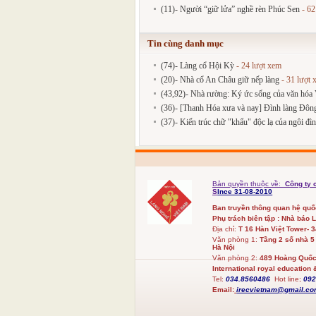
(11)- Người “giữ lửa” nghề rèn Phúc Sen
- 62
Tin cùng danh mục
(74)- Làng cổ Hội Kỳ
- 24 lượt xem
(20)- Nhà cổ An Châu giữ nếp làng
- 31 lượt 
(43,92)- Nhà rường: Ký ức sống của văn hóa 
(36)- [Thanh Hóa xưa và nay] Đình làng Đông
(37)- Kiến trúc chữ "khẩu" độc lạ của ngôi đì
Bản quyền thuộc về:
Công ty 
S
Ince 31-08-2010
Ban truyền thông quan hệ qu
Phụ trách biên tập : Nhà báo 
Địa chỉ:
T 16 Hàn Việt Tower- 
Văn phòng 1:
Tầng 2 số nhà 5
Hà Nội
Văn phòng 2:
489 Hoàng Quốc 
International royal education &
Tel:
034.8560486
Hot line;
09
Email:
irecvietnam@gmail.