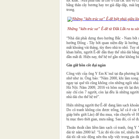
tộc khác. Nửa phía sau là chỗ ở của các đôi vợ 
bằng thân cây bương hay tre già đập dập, mái lợ
trong.
Những “kiến trúc sư” Ê-đê từ Đắk Lắk ra tu sử
“Nhà dài phải dựng theo hướng Bắc - Nam bởi
hướng Đông - Tây bởi quan niệm đây là hướng n
mất khoảng vài tháng, tùy theo nhà to nhỏ. Tuy n
khan hiếm, người Ê-đê dần thay thế nhà dài bằng
dần mất đi. Hiện nay, thế hệ trẻ gần như không b
Gìn giữ hồn cốt đại ngàn
Công việc của ông Y Em K’nul tại địa phương là l
nhớ như in. Ông bảo: “Năm 2000, khi làm xong n
ngay tại quê tôi cũng không còn những ngôi nhà 
Hà Nội. Năm 2009, 2016 và hôm nay tôi lại được
này chỉ còn 7 người, còn lại đều là những người
nhà dài cho thế hệ trẻ”.
Hiện những người thợ Ê-đê đang làm sạch khoảng 
Do cỏ tranh không còn được trồng, kể cả ở các 
giáp biên giới Lào) để thu mua, vận chuyển về H
bị mục theo thời gian, mưa nắng. Sau đó, cỏ sẽ đ
Thoăn thoắt cầm liềm làm sạch cỏ tranh, ông Y
dài từ năm 2000 kể: “Lúc đó tôi còn trẻ, nhiều 
dài tôi rất xúc động nên thu xếp việc trong gia đ