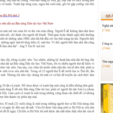
chồng, bếp nấu ăn chung. Nhà làm bằng tre nứa, gỗ, mặt sàn và vách tường làm
p cỏ tranh. Tranh lợp từng cụm, ngọn thả xuôi mái, gốc bẻ gập xuống vào bên
QU
a nhà dài tại Bảo tàng Dân tộc học Việt Nam
Nghệ nh
(7 bài)
 nó mát mẻ vào mùa hè và ấm vào mùa đông. Người Ê-đê không làm nhà theo
hà mồ, chỉ dành cho người đã khuất. Thời gian hoàn thành ngôi nhà thường
hiên từ những năm 1984, nhà dài bắt đầu rơi vào tình trạng lụi tàn. Nguyên liệu
 những ngôi nhà bê tông kiên cố, mái tôn. Vì thế, người biết làm nhà dài cũng
Công ty
iết làm nhà dài” - ông Y Em K’nul nói.
(3 bài)
àm rẫy, trồng cà phê, tiêu. Tuy nhiên, những kỹ thuật làm nhà dài thì ông vẫn
Tìm ngọ
hà dài tại Bảo tàng Dân tộc học Việt Nam, tôi và nhiều người thợ đã khóc vì
(3 bài)
như vậy nữa. Sau này, con cháu tôi muốn nhìn nhà dài của tổ tiên chắc phải ra
 mời ra tu sửa nhà dài. Trong số 13 người thợ Ê-đê trước kia ra Thủ đô, lần
 mới. Nhưng chỉ như vậy chúng tôi mới có cơ hội để truyền lại cách thức làm
10 tấn cỏ tranh. Để chọn được cỏ tranh lợp mái cũng là điều không đơn giản.
buôn làng Ê-đê nên Bảo tàng Dân tộc học phải cử người lên tận Sơn La (đoạn
à Nội. Làm sạch cỏ tranh là một trong những công đoạn cần thiết để cỏ không
ược bện thành các phên lợp mái.
 Yoc H’mok (51 tuổi) cũng là một trong những người thợ ra Hà Nội dựng nhà
thợ cả ngày ấy đến nay đã mất. Vừa rồi được bảo tàng mời ra Hà Nội tu sửa nhà
ình để đi ngay. Chỉ khi ra Hà Nội tôi mới được tận mắt nhìn thấy nhà dài của tổ