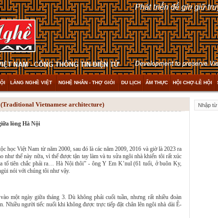
ỘI
LÀNG NGHỀ VIỆT
NGHỆ NHÂN - THỢ GIỎI
DU LỊCH
ẨM THỰC
HỘI CHỢ-LỄ HỘI
ditional Vietnamese architecture)
giữa lòng Hà Nội
 tộc học Việt Nam từ năm 2000, sau đó là các năm 2009, 2016 và giờ là 2023 ra
o như thế này nữa, vì thế được tận tay làm và tu sửa ngôi nhà khiến tôi rất xúc
 tổ tiên chắc phải ra… Hà Nội thôi” - ông Y Em K’nul (61 tuổi, ở buôn Ky,
ùi nói với chúng tôi như vậy.
vào một ngày giữa tháng 3. Dù không phải cuối tuần, nhưng rất nhiều đoàn
. Nhiều người tiếc nuối khi không được trực tiếp đặt chân lên ngôi nhà dài Ê-