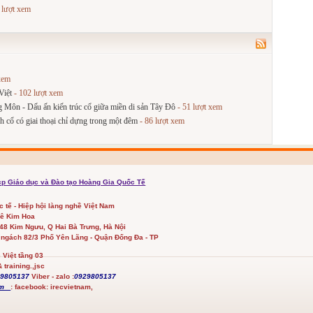
 lượt xem
xem
Việt
- 102 lượt xem
 Môn - Dấu ấn kiến trúc cổ giữa miền di sản Tây Đô
- 51 lượt xem
nh cổ có giai thoại chỉ dựng trong một đêm
- 86 lượt xem
cp Giáo dục và Đào tạo Hoàng Gia Quốc Tế
ốc tế - Hiệp hội làng nghề Việt Nam
Lê Kim Hoa
348 Kim Ngưu, Q Hai Bà Trưng, Hà Nội
 ngách 82/3 Phố Yên Lãng - Quận Đống Đa - TP
Việt tầng 03
 training.,jsc
29805137
Viber - zalo :
0929805137
com
:
facebook:
irecvietnam,