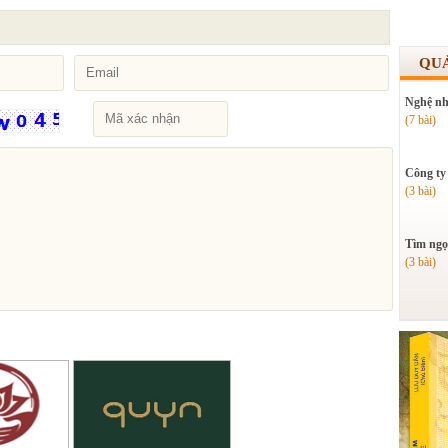
QU
Nghệ nh
(7 bài)
Công ty
(3 bài)
Tìm ngọ
(3 bài)