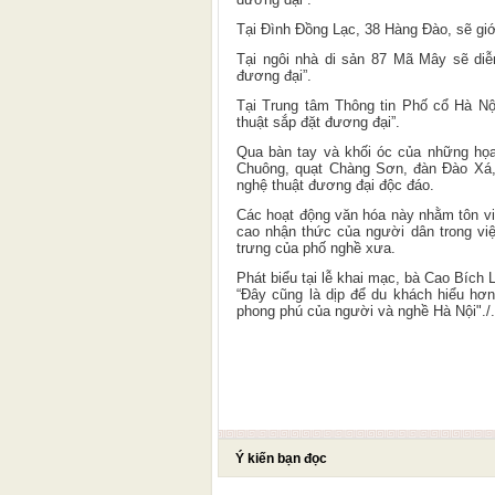
Tại Đình Đồng Lạc, 38 Hàng Đào, sẽ giới
Tại ngôi nhà di sản 87 Mã Mây sẽ diễ
đương đại”.
Tại Trung tâm Thông tin Phố cổ Hà Nộ
thuật sắp đặt đương đại”.
Qua bàn tay và khối óc của những họ
Chuông, quạt Chàng Sơn, đàn Đào Xá,
nghệ thuật đương đại độc đáo.
Các hoạt động văn hóa này nhằm tôn vin
cao nhận thức của người dân trong việ
trưng của phố nghề xưa.
Phát biểu tại lễ khai mạc, bà Cao Bíc
“Đây cũng là dịp để du khách hiểu hơn
phong phú của người và nghề Hà Nội"./.
Ý kiến bạn đọc