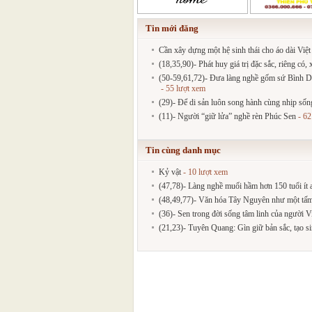
Tin mới đăng
Cần xây dựng một hệ sinh thái cho áo dài Việ
(18,35,90)- Phát huy giá trị đặc sắc, riêng có
(50-59,61,72)- Đưa làng nghề gốm sứ Bình Dư
- 55 lượt xem
(29)- Để di sản luôn song hành cùng nhịp sốn
(11)- Người “giữ lửa” nghề rèn Phúc Sen
- 62
Tin cùng danh mục
Kỷ vật
- 10 lượt xem
(47,78)- Làng nghề muối hầm hơn 150 tuổi ít a
(48,49,77)- Văn hóa Tây Nguyên như một tấm
(36)- Sen trong đời sống tâm linh của người V
(21,23)- Tuyên Quang: Gìn giữ bản sắc, tạo sin