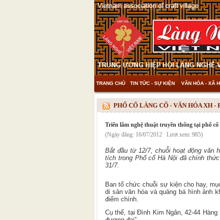
TRANG CHỦ
TIN TỨC - SỰ KIỆN
VĂN HÓA - XÃ H
THAM KHẢO & KHÁM PHÁ
VIDEO
PHỐ CỔ LÀNG CỔ - VĂN HÓA XH -
Triển lãm nghệ thuật truyền thống tại phố cổ
(Ngày đăng: 16/07/2012 Lượt xem: 985)
Bắt đầu từ 12/7, chuỗi hoạt động văn h
tích trong Phố cổ Hà Nội đã chính thức
31/7.
Ban tổ chức chuỗi sự kiện cho hay, mục
di sản văn hóa và quảng bá hình ảnh k
điểm chính.
Cụ thể, tại Đình Kim Ngân, 42-44 Hàng 
đương đại”.