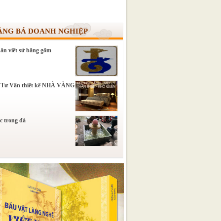
ẢNG BÁ DOANH NGHIỆP
ân viết sử bằng gốm
 Tư Vấn thiết kế NHÀ VÀNG
c trong đá