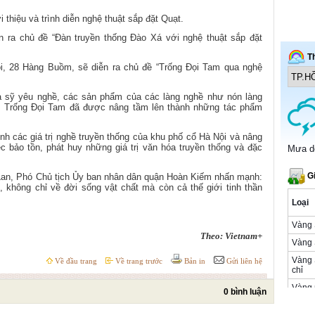
 thiệu và trình diễn nghệ thuật sắp đặt Quạt.
n ra chủ đề “Đàn truyền thống Đào Xá với nghệ thuật sắp đặt
i, 28 Hàng Buồm, sẽ diễn ra chủ đề “Trống Đọi Tam qua nghệ
a sỹ yêu nghề, các sản phẩm của các làng nghề như nón làng
 Trống Đọi Tam đã được nâng tầm lên thành những tác phẩm
h các giá trị nghề truyền thống của khu phố cổ Hà Nội và nâng
c bảo tồn, phát huy những giá trị văn hóa truyền thống và đặc
h Lan, Phó Chủ tịch Ủy ban nhân dân quận Hoàn Kiếm nhấn mạnh:
, không chỉ về đời sống vật chất mà còn cả thế giới tinh thần
Theo: Vietnam+
Về đầu trang
Về trang trước
Bản in
Gửi liên hệ
0 bình luận