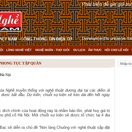
ỘI
LÀNG NGHỀ VIỆT
NGHỆ NHÂN - THỢ GIỎI
DU LỊCH
ẨM THỰC
HỘI CHỢ-LỄ HỘI
 PHONG TỤC TẬP QUÁN
 Hà Nội
óa Nghề truyền thống với nghệ thuật đương đại tại các điểm di
 được bắt đầu. Dự kiến, chuỗi sự kiện sẽ kéo dài đến hết ngày
 đích chính của hoạt động này là nhằm bảo tồn, phát huy giá trị
hu phố cổ Hà Nội. Một chuỗi sự kiện sẽ được tổ chức tại 4 địa
Bạc sẽ diễn ra chủ đề “Nón làng Chuông với nghệ thuật sắp đặt