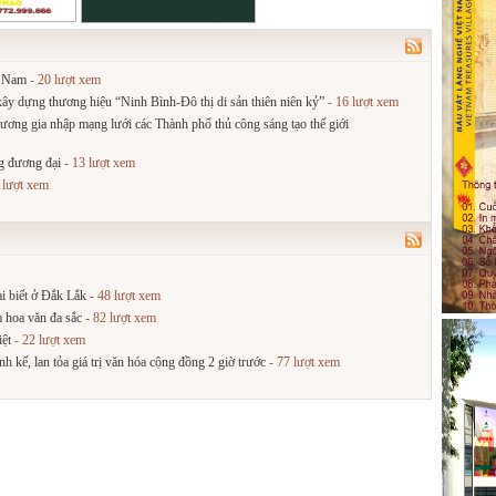
t Nam
- 20 lượt xem
, xây dựng thương hiệu “Ninh Bình-Đô thị di sản thiên niên kỷ”
- 16 lượt xem
ơng gia nhập mạng lưới các Thành phố thủ công sáng tạo thế giới
g đương đại
- 13 lượt xem
 lượt xem
i biết ở Đắk Lắk
- 48 lượt xem
 hoa văn đa sắc
- 82 lượt xem
iệt
- 22 lượt xem
h kế, lan tỏa giá trị văn hóa cộng đồng 2 giờ trước
- 77 lượt xem