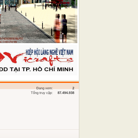
Đang xem:
2
Tổng truy cập:
87.494.938