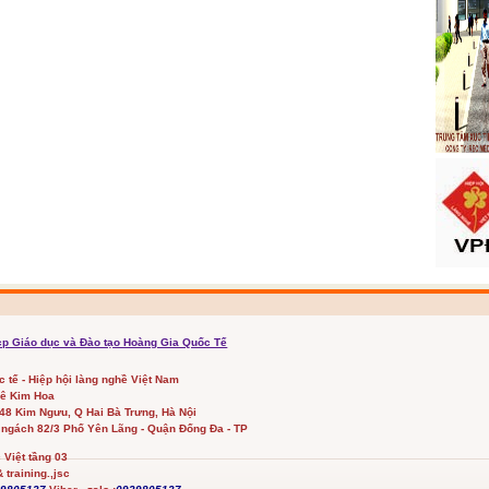
cp Giáo dục và Đào tạo Hoàng Gia Quốc Tế
ốc tế - Hiệp hội làng nghề Việt Nam
Lê Kim Hoa
348 Kim Ngưu, Q Hai Bà Trưng, Hà Nội
 ngách 82/3 Phố Yên Lãng - Quận Đống Đa - TP
Việt tầng 03
 training.,jsc