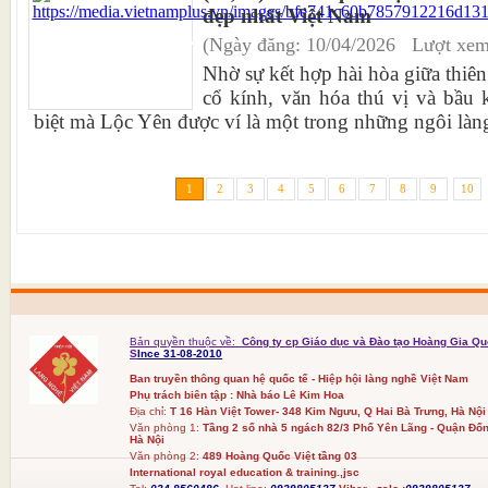
đẹp nhất Việt Nam
(Ngày đăng: 10/04/2026 Lượt xem
Nhờ sự kết hợp hài hòa giữa thiên 
cổ kính, văn hóa thú vị và bầu 
biệt mà Lộc Yên được ví là một trong những ngôi làng
1
2
3
4
5
6
7
8
9
10
Bản quyền thuộc về:
Công ty cp Giáo dục và Đào tạo Hoàng Gia Qu
S
Ince 31-08-2010
Ban truyền thông quan hệ quốc tế - Hiệp hội làng nghề Việt Nam
Phụ trách biên tập : Nhà báo Lê Kim Hoa
Địa chỉ:
T 16 Hàn Việt Tower- 348 Kim Ngưu, Q Hai Bà Trưng, Hà Nội
Văn phòng 1:
Tầng 2 số nhà 5 ngách 82/3 Phố Yên Lãng - Quận Đốn
Hà Nội
Văn phòng 2:
489 Hoàng Quốc Việt tầng 03
International royal education & training.,jsc