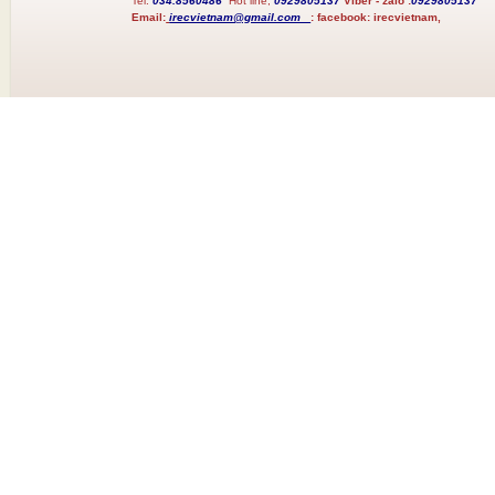
Tel:
034.8560486
Hot line;
0929805137
Viber - zalo :
0929805137
Email:
irecvietnam@gmail.com
:
facebook:
irecvietnam,