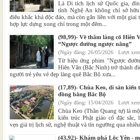
Là Di tích lịch sử Quốc gia, đ
tỉnh Nghệ An không chỉ sở hữu 
điêu khắc khá độc đáo, mà còn gắn liền với một giai 
hợp lực dựng xong chỉ trong một đêm...
(98,99)- Về thăm làng cổ Hiên 
“Ngược đường ngược nắng”
(Ngày đăng: 26/05/2026 Lượt xem
Từ hiệu ứng phim "Ngược đườn
Hiên Vân (Bắc Ninh) trở thành đ
người trẻ yêu vẻ đẹp làng quê Bắc Bộ xưa...
(17,89)- Chùa Keo, di sản kiến 
đồng bằng Bắc Bộ
(Ngày đăng: 15/04/2026 Lượt xem
Chùa Keo (Thần Quang tự) là một
kiến trúc Phật giáo cổ đặc sắc,
vẹn giá trị lịch sử, nghệ thuật và tín ngưỡng qua nhiều
(43,92)- Khám phá Lộc Yên - m