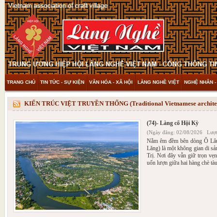
TRANG CHỦ
TIN TỨC - SỰ KIỆN
VĂN HÓA - XÃ HỘI
LÀNG NGHỀ VIỆT
NGHỆ NHÂN -
THAM KHẢO & KHÁM PHÁ
VIDEO
KIẾN TRÚC VIỆT TRUYỀN THỐNG (Traditional Vietnamese architec
(74)- Làng cổ Hội Kỳ
(Ngày đăng: 02/08/2026 Lượt
Nằm êm đềm bên dòng Ô Lâu 
Lăng) là một không gian di s
Trị. Nơi đây vẫn giữ trọn v
uốn lượn giữa hai hàng chè tàu 