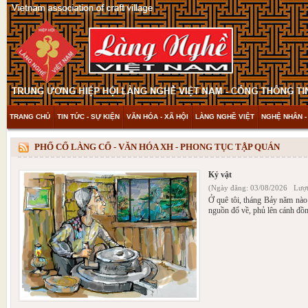
TRANG CHỦ
TIN TỨC - SỰ KIỆN
VĂN HÓA - XÃ HỘI
LÀNG NGHỀ VIỆT
NGHỆ NHÂN -
THAM KHẢO & KHÁM PHÁ
VIDEO
PHỐ CỔ LÀNG CỔ - VĂN HÓA XH - PHONG TỤC TẬP QUÁN
Kỷ vật
(Ngày đăng: 03/08/2026 Lượt
Ở quê tôi, tháng Bảy năm nà
nguồn đổ về, phủ lên cánh đồ