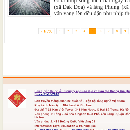
Giữa nhịp sống hiện đại ngày cà
(xã Đak Đoa) và làng Phung (xã 
vẫn vang lên đều đặn như nhịp thở
1
2
3
4
5
6
7
8
9
Bản quyền thuộc về:
Công ty cp Giáo dục và Đào tạo Hoàng Gia Qu
S
Ince 31-08-2010
Ban truyền thông quan hệ quốc tế - Hiệp hội làng nghề Việt Nam
Phụ trách biên tập : Nhà báo Lê Kim Hoa
Địa chỉ:
T 16 Hàn Việt Tower- 348 Kim Ngưu, Q Hai Bà Trưng, Hà Nội
Văn phòng 1:
Tầng 2 số nhà 5 ngách 82/3 Phố Yên Lãng - Quận Đốn
Hà Nội
Văn phòng 2:
489 Hoàng Quốc Việt tầng 03
International royal education & training.,jsc