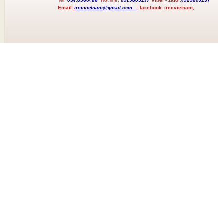
Tel:
034.8560486
Hot line;
0929805137
Viber - zalo :
0929805137
Email:
irecvietnam@gmail.com
:
facebook:
irecvietnam,