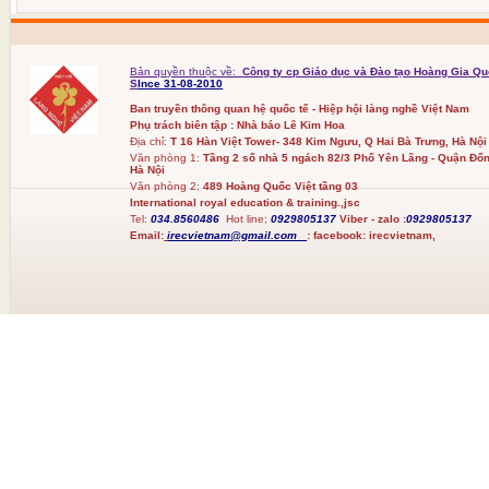
Bản quyền thuộc về:
Công ty cp Giáo dục và Đào tạo Hoàng Gia Qu
S
Ince 31-08-2010
Ban truyền thông quan hệ quốc tế - Hiệp hội làng nghề Việt Nam
Phụ trách biên tập : Nhà báo Lê Kim Hoa
Địa chỉ:
T 16 Hàn Việt Tower- 348 Kim Ngưu, Q Hai Bà Trưng, Hà Nội
Văn phòng 1:
Tầng 2 số nhà 5 ngách 82/3 Phố Yên Lãng - Quận Đốn
Hà Nội
Văn phòng 2:
489 Hoàng Quốc Việt tầng 03
International royal education & training.,jsc
Tel:
034.8560486
Hot line;
0929805137
Viber - zalo :
0929805137
Email:
irecvietnam@gmail.com
:
facebook:
irecvietnam,