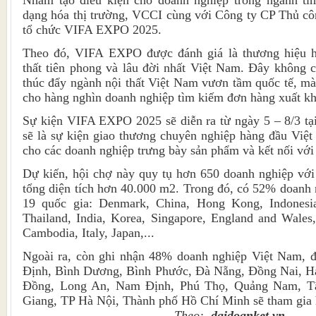
Nhằm tạo điều kiện cho doanh nghiệp trong ngành tì
dạng hóa thị trường, VCCI cùng với Công ty CP Thủ c
tổ chức VIFA EXPO 2025.
Theo đó, VIFA EXPO được đánh giá là thương hiệu h
thất tiên phong và lâu đời nhất Việt Nam. Đây không c
thúc đẩy ngành nội thất Việt Nam vươn tầm quốc tế, mà
cho hàng nghìn doanh nghiệp tìm kiếm đơn hàng xuất kh
Sự kiện VIFA EXPO 2025 sẽ diễn ra từ ngày 5 – 8/3 t
sẽ là sự kiện giao thương chuyên nghiệp hàng đầu Việt 
cho các doanh nghiệp trưng bày sản phẩm và kết nối với
Dự kiến, hội chợ này quy tụ hơn 650 doanh nghiệp với 
tổng diện tích hơn 40.000 m2. Trong đó, có 52% doanh 
19 quốc gia: Denmark, China, Hong Kong, Indonesia,
Thailand, India, Korea, Singapore, England and Wales
Cambodia, Italy, Japan,...
Ngoài ra, còn ghi nhận 48% doanh nghiệp Việt Nam, đế
Định, Bình Dương, Bình Phước, Đà Nẵng, Đồng Nai, H
Đồng, Long An, Nam Định, Phú Thọ, Quảng Nam, Tâ
Giang, TP Hà Nội, Thành phố Hồ Chí Minh sẽ tham gia 
Theo:
daidoanket.vn