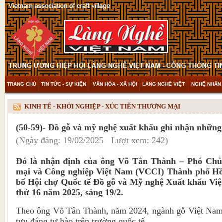
TRANG CHỦ
TIN TỨC - SỰ KIỆN
VĂN HÓA - XÃ HỘI
LÀNG NGHỀ VIỆT
NGHỆ NHÂN 
THAM KHẢO & KHÁM PHÁ
VIDEO
KINH TẾ - KHỞI NGHIỆP - XÚC TIẾN THƯƠNG MẠI
(50-59)- Đồ gỗ và mỹ nghệ xuất khẩu ghi nhận những 
(Ngày đăng: 19/02/2025 Lượt xem: 242)
Đó là nhận định của ông Võ Tân Thành – Phó Chủ
mại và Công nghiệp Việt Nam (VCCI) Thành phố Hồ
bố Hội chợ Quốc tế Đồ gỗ và Mỹ nghệ Xuất khẩu V
thứ 16 năm 2025, sáng 19/2.
Theo ông Võ Tân Thành, năm 2024, ngành gỗ Việt Nam
tựu đáng tự hào trên trường quốc tế.