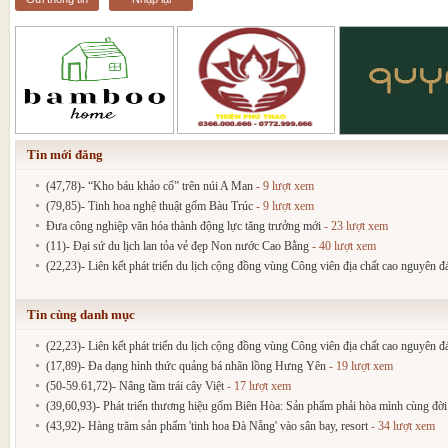
Tin mới đăng
(47,78)- “Kho báu khảo cổ” trên núi A Man
- 9 lượt xem
(79,85)- Tinh hoa nghệ thuật gốm Bàu Trúc
- 9 lượt xem
Đưa công nghiệp văn hóa thành động lực tăng trưởng mới
- 23 lượt xem
(11)- Đại sứ du lịch lan tỏa vẻ đẹp Non nước Cao Bằng
- 40 lượt xem
(22,23)- Liên kết phát triển du lịch cộng đồng vùng Công viên địa chất cao nguyên 
Tin cùng danh mục
(22,23)- Liên kết phát triển du lịch cộng đồng vùng Công viên địa chất cao nguyên 
(17,89)- Đa dạng hình thức quảng bá nhãn lồng Hưng Yên
- 19 lượt xem
(50-59.61,72)- Nâng tầm trái cây Việt
- 17 lượt xem
(39,60,93)- Phát triển thương hiệu gốm Biên Hòa: Sản phẩm phải hòa mình cùng đờ
(43,92)- Hàng trăm sản phẩm 'tinh hoa Đà Nẵng' vào sân bay, resort
- 34 lượt xem