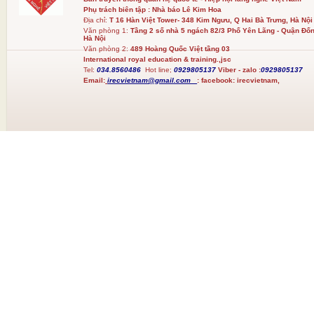
Phụ trách biên tập : Nhà báo Lê Kim Hoa
Địa chỉ:
T 16 Hàn Việt Tower- 348 Kim Ngưu, Q Hai Bà Trưng, Hà Nội
Văn phòng 1:
Tầng 2 số nhà 5 ngách 82/3 Phố Yên Lãng - Quận Đốn
Hà Nội
Văn phòng 2:
489 Hoàng Quốc Việt tầng 03
International royal education & training.,jsc
Tel:
034.8560486
Hot line;
0929805137
Viber - zalo :
0929805137
Email:
irecvietnam@gmail.com
:
facebook:
irecvietnam,