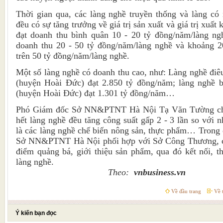
Thời gian qua, các làng nghề truyền thống và làng có
đều có sự tăng trưởng về giá trị sản xuất và giá trị xuấ
đạt doanh thu bình quân 10 - 20 tỷ đồng/năm/làng ng
doanh thu 20 - 50 tỷ đồng/năm/làng nghề và khoảng 2
trên 50 tỷ đồng/năm/làng nghề.
Một số làng nghề có doanh thu cao, như: Làng nghề đi
(huyện Hoài Đức) đạt 2.850 tỷ đồng/năm; làng nghề 
(huyện Hoài Đức) đạt 1.301 tỷ đồng/năm…
Phó Giám đốc Sở NN&PTNT Hà Nội Tạ Văn Tường cho 
hết làng nghề đều tăng công suất gấp 2 - 3 lần so với 
là các làng nghề chế biến nông sản, thực phẩm… Trong
Sở NN&PTNT Hà Nội phối hợp với Sở Công Thương, c
điểm quảng bá, giới thiệu sản phẩm, qua đó kết nối, t
làng nghề.
Theo:
vnbusiness.vn
Về đầu trang
Về t
Ý kiến bạn đọc