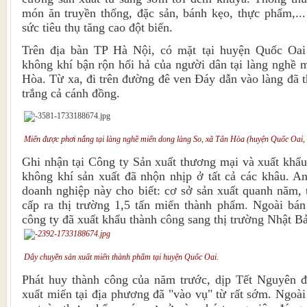
món ăn truyền thống, đặc sản, bánh kẹo, thực phẩm,..
sức tiêu thụ tăng cao đột biến.
Trên địa bàn TP Hà Nội, có mặt tại huyện Quốc Oai
không khí bận rộn hối hả của người dân tại làng nghề 
Hòa. Từ xa, đi trên đường đê ven Đáy dẫn vào làng đã 
trắng cả cánh đồng.
Miến được phơi nắng tại làng nghề miến dong làng So, xã Tân Hòa (huyện Quốc Oai,
Ghi nhận tại Công ty Sản xuất thương mại và xuất khẩ
không khí sản xuất đã nhộn nhịp ở tất cả các khâu. 
doanh nghiệp này cho biết: cơ sở sản xuất quanh năm,
cấp ra thị trường 1,5 tấn miến thành phẩm. Ngoài bán
công ty đã xuất khẩu thành công sang thị trường Nhật B
Dây chuyền sản xuất miến thành phẩm tại huyện Quốc Oai.
Phát huy thành công của năm trước, dịp Tết Nguyên đ
xuất miến tại địa phương đã "vào vụ" từ rất sớm. Ngoài