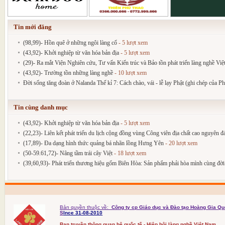
Tin mới đăng
(98,99)- Hồn quê ở những ngôi làng cổ
- 5 lượt xem
(43,92)- Khởi nghiệp từ văn hóa bản địa
- 5 lượt xem
(29)- Ra mắt Viện Nghiên cứu, Tư vấn Kiến trúc và Bảo tồn phát triển làng nghề Vi
(43,92)- Trường tồn những làng nghề
- 10 lượt xem
Đời sống tăng đoàn ở Nalanda Thế kỉ 7: Cách chào, vái - lễ lạy Phật (ghi chép của P
Tin cùng danh mục
(43,92)- Khởi nghiệp từ văn hóa bản địa
- 5 lượt xem
(22,23)- Liên kết phát triển du lịch cộng đồng vùng Công viên địa chất cao nguyên 
(17,89)- Đa dạng hình thức quảng bá nhãn lồng Hưng Yên
- 20 lượt xem
(50-59.61,72)- Nâng tầm trái cây Việt
- 18 lượt xem
(39,60,93)- Phát triển thương hiệu gốm Biên Hòa: Sản phẩm phải hòa mình cùng đờ
Bản quyền thuộc về:
Công ty cp Giáo dục và Đào tạo Hoàng Gia Qu
S
Ince 31-08-2010
Ban truyền thông quan hệ quốc tế - Hiệp hội làng nghề Việt Nam