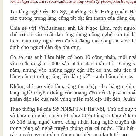
Anh Lê Ngọc Lâm, chủ cơ sở sản xuất dao tại làng rèn Đa Sỹ, phường Kiến Hưng (q
Tại làng nghề rèn Đa Sỹ, phường Kiến Hưng (quận Hà 
các xưởng trong làng cũng tất bật âm thanh của tiếng đe,
Chia sẻ với VnBusiness, anh Lê Ngọc Lâm, một người
chủ cơ sở sản xuất dao ứng dụng công nghệ cao tại là
trăm năm nay nghề rèn đã và đang tạo công ăn việc là
định cho người dân địa phương.
Cơ sở của anh Lâm hiện có hơn 10 công nhân, mỗi ngày
sản xuất ra gần 1.000 sản phẩm dao thái chỉ. “Công 
năm, nhưng vào những ngày cận Tết do nhu cầu tiêu t
hàng cũng thường tăng lên đáng kể” – anh Lâm chia sẻ.
Không chỉ tạo việc làm, tăng thu nhập cho hàng nghìn
làng nghề truyền thống còn mang đến nét đẹp văn hoá
phẩm đặc sắc của mỗi vùng miền mỗi dịp Tết đến, Xuân
Theo thống kê của Sở NN&PTNT Hà Nội, Thủ đô quy tụ
và làng có nghề, chiếm khoảng 56% tổng số làng ở khu
có 318 làng nghề được công nhận làng nghề truyền th
trong tổng số nghề truyền thống của cả nước. Hầu hết 
các huyện ngoại thành đang cho hiệu quả kinh tế cao.