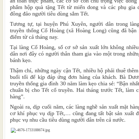
an toàn thực phẩm, các cơ sở còn chú trọng việc đóng g
phẩm hộp quà tặng Tết từ miến dong và các phụ gia 
đông đảo người tiêu dùng sắm Tết.
Tương tự, tại huyện Phú Xuyên, người dân trong làn
truyền thống Cổ Hoàng (xã Hoàng Long) cũng đã bận 
điểm từ cả tháng nay.
Tại làng Cổ Hoàng, số cơ sở sản xuất lớn không nhi
dân nơi đây có người thân tham gia vào một trong nhữ
bánh kẹo.
Thậm chí, những ngày cận Tết, nhiều hộ phải thuê thêm
buổi tối để kịp đáp ứng đơn hàng của khách. Bà Dươ
truyền thống gia đình 30 năm làm kẹo chia sẻ: “Bận nhấ
chuẩn bị cho Tết cổ truyền. Hai tháng trước Tết, làm 
hàng”.
Ngoài ra, dịp cuối năm, các làng nghề sản xuất mặt hà
cơ khí phục vụ dịp Tết,… cũng đang tất bật sản xuất 
phục vụ nhu cầu tiêu dùng người dân trên cả nước.