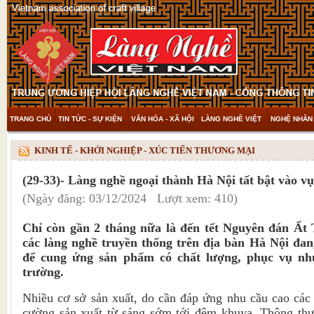
TRANG CHỦ
TIN TỨC - SỰ KIỆN
VĂN HÓA - XÃ HỘI
LÀNG NGHỀ VIỆT
NGHỆ NHÂN 
THAM KHẢO & KHÁM PHÁ
VIDEO
KINH TẾ - KHỞI NGHIỆP - XÚC TIẾN THƯƠNG MẠI
(29-33)- Làng nghề ngoại thành Hà Nội tất bật vào vụ
(Ngày đăng: 03/12/2024 Lượt xem: 410)
Chỉ còn gần 2 tháng nữa là đến tết Nguyên đán Ất 
các làng nghề truyền thống trên địa bàn Hà Nội đan
để cung ứng sản phẩm có chất lượng, phục vụ nhu
trường.
Nhiều cơ sở sản xuất, do cần đáp ứng nhu cầu cao các
cường sản xuất từ sáng sớm tới đêm khuya. Thông thư