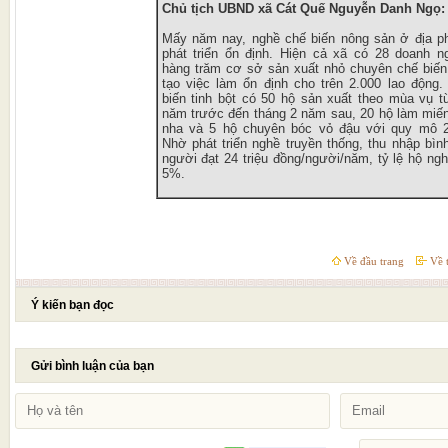
Chủ tịch UBND xã Cát Quế Nguyễn Danh Ngọ:
Mấy năm nay, nghề chế biến nông sản ở địa 
phát triển ổn định. Hiện cả xã có 28 doanh n
hàng trăm cơ sở sản xuất nhỏ chuyên chế biến
tạo việc làm ổn định cho trên 2.000 lao động.
biến tinh bột có 50 hộ sản xuất theo mùa vụ t
năm trước đến tháng 2 năm sau, 20 hộ làm miến
nha và 5 hộ chuyên bóc vỏ đậu với quy mô 2
Nhờ phát triển nghề truyền thống, thu nhập bìn
người đạt 24 triệu đồng/người/năm, tỷ lệ hộ ng
5%.
Về đầu trang
Về t
Ý kiến bạn đọc
Gửi bình luận của bạn