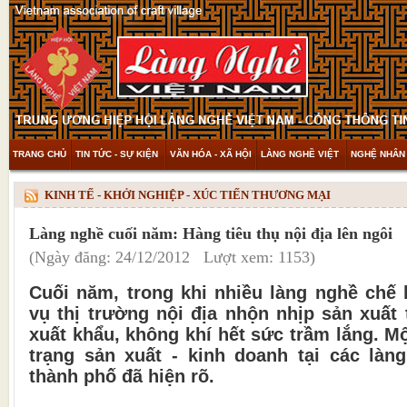
TRANG CHỦ
TIN TỨC - SỰ KIỆN
VĂN HÓA - XÃ HỘI
LÀNG NGHỀ VIỆT
NGHỆ NHÂN 
THAM KHẢO & KHÁM PHÁ
VIDEO
KINH TẾ - KHỞI NGHIỆP - XÚC TIẾN THƯƠNG MẠI
Làng nghề cuối năm: Hàng tiêu thụ nội địa lên ngôi
(Ngày đăng: 24/12/2012 Lượt xem: 1153)
Cuối năm, trong khi nhiều làng nghề chế
vụ thị trường nội địa nhộn nhịp sản xuất 
xuất khẩu, không khí hết sức trầm lắng. M
trạng sản xuất - kinh doanh tại các làn
thành phố đã hiện rõ.