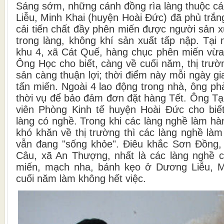
Sáng sớm, những cánh đồng rìa làng thuộc c
Liễu, Minh Khai (huyện Hoài Đức) đã phủ trắ
cải tiến chất đầy phên miến được người sản xu
trong làng, không khí sản xuất tấp nập. Tại
khu 4, xã Cát Quế, hàng chục phên miến vừa 
Ông Học cho biết, càng về cuối năm, thị trườ
sản càng thuận lợi; thời điểm này mỗi ngày gi
tấn miến. Ngoài 4 lao động trong nhà, ông ph
thời vụ để bảo đảm đơn đặt hàng Tết. Ông T
viên Phòng Kinh tế huyện Hoài Đức cho biế
làng có nghề. Trong khi các làng nghề làm h
khó khăn về thị trường thì các làng nghề làm 
vẫn đang "sống khỏe". Điêu khắc Sơn Đồng
Câu, xã An Thượng, nhất là các làng nghề ch
miến, mạch nha, bánh kẹo ở Dương Liễu, 
cuối năm làm không hết việc.