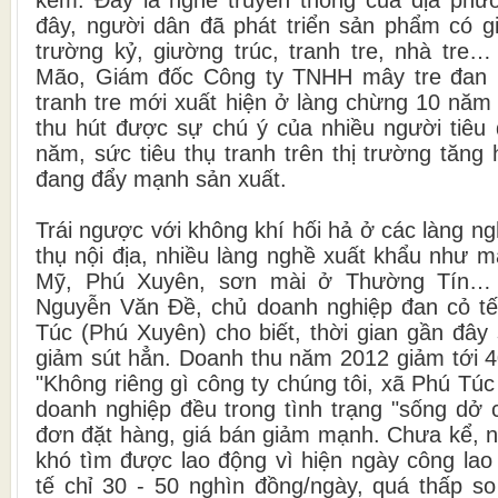
đây, người dân đã phát triển sản phẩm có gi
trường kỷ, giường trúc, tranh tre, nhà tr
Mão, Giám đốc Công ty TNHH mây tre đan 
tranh tre mới xuất hiện ở làng chừng 10 năm 
thu hút được sự chú ý của nhiều người tiêu 
năm, sức tiêu thụ tranh trên thị trường tăng 
đang đẩy mạnh sản xuất.
Trái ngược với không khí hối hả ở các làng ng
thụ nội địa, nhiều làng nghề xuất khẩu như 
Mỹ, Phú Xuyên, sơn mài ở Thường Tín… 
Nguyễn Văn Đề, chủ doanh nghiệp đan cỏ tế
Túc (Phú Xuyên) cho biết, thời gian gần đây
giảm sút hẳn. Doanh thu năm 2012 giảm tới 
"Không riêng gì công ty chúng tôi, xã Phú Túc
doanh nghiệp đều trong tình trạng "sống dở 
đơn đặt hàng, giá bán giảm mạnh. Chưa kể, 
khó tìm được lao động vì hiện ngày công lao
tế chỉ 30 - 50 nghìn đồng/ngày, quá thấp s