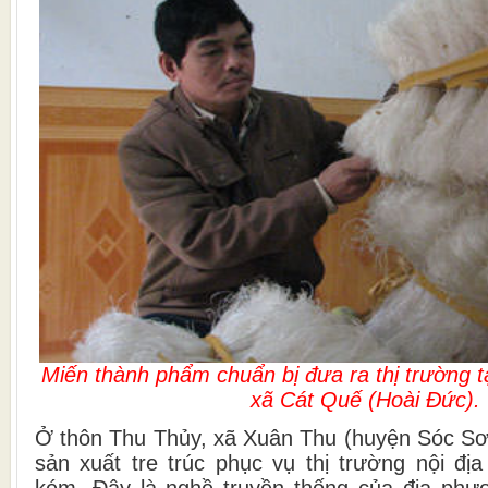
Miến thành phẩm chuẩn bị đưa ra thị trường t
xã Cát Quế (Hoài Đức).
Ở thôn Thu Thủy, xã Xuân Thu (huyện Sóc Sơn
sản xuất tre trúc phục vụ thị trường nội đị
kém. Đây là nghề truyền thống của địa ph