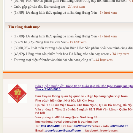
(62,70)- Hơn 400 tác phẩm gốm Phù Lãng được trưng bày trên đỉnh núi Bà Đen
- 6 
Cuộc gặp gỡ của đất, lửa và sáng tạo
- 27 lượt xem
(17,89)- Đa dạng hình thức quảng bá nhãn lồng Hưng Yên
- 17 lượt xem
Tin cùng danh mục
(17,89)- Đa dạng hình thức quảng bá nhãn lồng Hưng Yên
- 17 lượt xem
(50-59.61,72)- Nâng tầm trái cây Việt
- 15 lượt xem
(39,60,93)- Phát triển thương hiệu gốm Biên Hòa: Sản phẩm phải hòa mình cùng đờ
(43,92)- Hàng trăm sản phẩm 'tinh hoa Đà Nẵng' vào sân bay, resort
- 34 lượt xem
Thương mại điện tử bước vào thời đại bán hàng cùng AI
- 44 lượt xem
Bản quyền thuộc về:
Công ty cp Giáo dục và Đào tạo Hoàng Gia Qu
S
Ince 31-08-2010
Ban truyền thông quan hệ quốc tế - Hiệp hội làng nghề Việt Nam
Phụ trách biên tập : Nhà báo Lê Kim Hoa
Địa chỉ:
T 16 Hàn Việt Tower- 348 Kim Ngưu, Q Hai Bà Trưng, Hà Nội
Văn phòng 1:
Tầng 2 số nhà 5 ngách 82/3 Phố Yên Lãng - Quận Đốn
Hà Nội
Văn phòng 2:
489 Hoàng Quốc Việt tầng 03
International royal education & training.,jsc
Tel:
034.8560486
Hot line;
0929805137
Viber - zalo :
0929805137
Email:
irecvietnam@gmail.com
:
facebook:
irecvietnam,