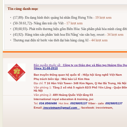
Tin cùng danh mục
(17,89)- Đa dạng hình thức quảng bá nhãn lồng Hưng Yên
- 19 lượt xem
(50-59.61,72)- Nâng tầm trái cây Việt
- 17 lượt xem
(39,60,93)- Phát triển thương hiệu gốm Biên Hòa: Sản phẩm phải hòa mình cùng đờ
(43,92)- Hàng trăm sản phẩm 'tinh hoa Đà Nẵng' vào sân bay, resort
- 34 lượt xem
Thương mại điện tử bước vào thời đại bán hàng cùng AI
- 44 lượt xem
Bản quyền thuộc về:
Công ty cp Giáo dục và Đào tạo Hoàng Gia Qu
S
Ince 31-08-2010
Ban truyền thông quan hệ quốc tế - Hiệp hội làng nghề Việt Nam
Phụ trách biên tập : Nhà báo Lê Kim Hoa
Địa chỉ:
T 16 Hàn Việt Tower- 348 Kim Ngưu, Q Hai Bà Trưng, Hà Nội
Văn phòng 1:
Tầng 2 số nhà 5 ngách 82/3 Phố Yên Lãng - Quận Đốn
Hà Nội
Văn phòng 2:
489 Hoàng Quốc Việt tầng 03
International royal education & training.,jsc
Tel:
034.8560486
Hot line;
0929805137
Viber - zalo :
0929805137
Email:
irecvietnam@gmail.com
:
facebook:
irecvietnam,