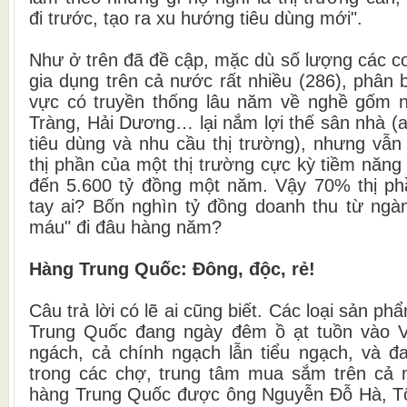
đi trước, tạo ra xu hướng tiêu dùng mới".
Như ở trên đã đề cập, mặc dù số lượng các c
gia dụng trên cả nước rất nhiều (286), phân
vực có truyền thống lâu năm về nghề gốm 
Tràng, Hải Dương… lại nắm lợi thế sân nhà (a
tiêu dùng và nhu cầu thị trường), nhưng vẫ
thị phần của một thị trường cực kỳ tiềm năng
đến 5.600 tỷ đồng một năm. Vậy 70% thị ph
tay ai? Bốn nghìn tỷ đồng doanh thu từ ngà
máu" đi đâu hàng năm?
Hàng Trung Quốc: Đông, độc, rẻ!
Câu trả lời có lẽ ai cũng biết. Các loại sản p
Trung Quốc đang ngày đêm ồ ạt tuồn vào 
ngách, cả chính ngạch lẫn tiểu ngạch, và 
trong các chợ, trung tâm mua sắm trên cả
hàng Trung Quốc được ông Nguyễn Đỗ Hà, T