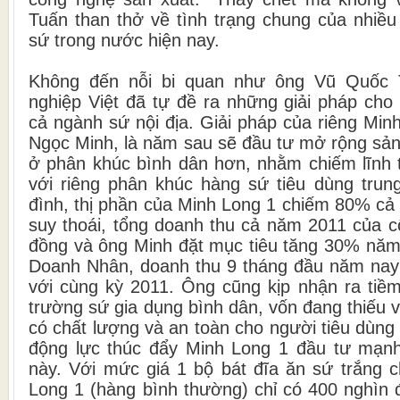
Tuấn than thở về tình trạng chung của nhiề
sứ trong nước hiện nay.
Không đến nỗi bi quan như ông Vũ Quốc 
nghiệp Việt đã tự đề ra những giải pháp cho
cả ngành sứ nội địa. Giải pháp của riêng Min
Ngọc Minh, là năm sau sẽ đầu tư mở rộng sả
ở phân khúc bình dân hơn, nhằm chiếm lĩnh th
với riêng phân khúc hàng sứ tiêu dùng trun
đình, thị phần của Minh Long 1 chiếm 80% cả
suy thoái, tổng doanh thu cả năm 2011 của c
đồng và ông Minh đặt mục tiêu tăng 30% năm 
Doanh Nhân, doanh thu 9 tháng đầu năm nay
với cùng kỳ 2011. Ông cũng kịp nhận ra tiềm
trường sứ gia dụng bình dân, vốn đang thiếu
có chất lượng và an toàn cho người tiêu dùng
động lực thúc đẩy Minh Long 1 đầu tư mạn
này. Với mức giá 1 bộ bát đĩa ăn sứ trắng 
Long 1 (hàng bình thường) chỉ có 400 nghìn 