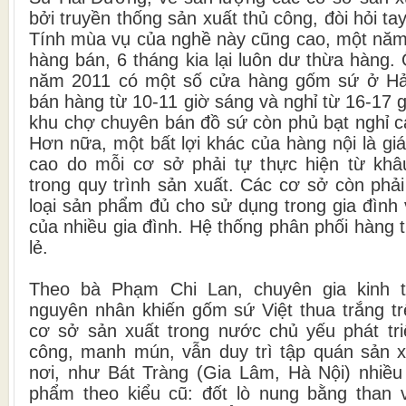
bởi truyền thống sản xuất thủ công, đòi hỏi t
Tính mùa vụ của nghề này cũng cao, một năm
hàng bán, 6 tháng kia lại luôn dư thừa hàng.
năm 2011 có một số cửa hàng gốm sứ ở Hả
bán hàng từ 10-11 giờ sáng và nghỉ từ 16-17 
khu chợ chuyên bán đồ sứ còn phủ bạt nghỉ c
Hơn nữa, một bất lợi khác của hàng nội là g
cao do mỗi cơ sở phải tự thực hiện từ khâ
trong quy trình sản xuất. Các cơ sở còn phả
loại sản phẩm đủ cho sử dụng trong gia đình 
của nhiều gia đình. Hệ thống phân phối hàng 
lẻ.
Theo bà Phạm Chi Lan, chuyên gia kinh t
nguyên nhân khiến gốm sứ Việt thua trắng tr
cơ sở sản xuất trong nước chủ yếu phát tri
công, manh mún, vẫn duy trì tập quán sản x
nơi, như Bát Tràng (Gia Lâm, Hà Nội) nhiề
phẩm theo kiểu cũ: đốt lò nung bằng than 