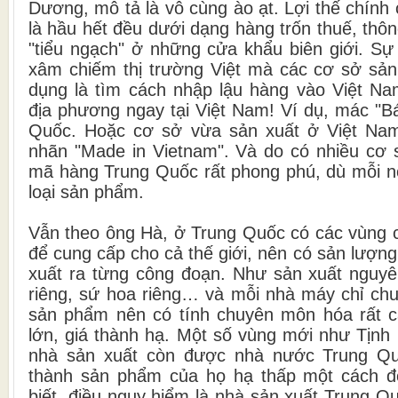
Dương, mô tả là vô cùng ào ạt. Lợi thế chín
là hầu hết đều dưới dạng hàng trốn thuế, th
"tiểu ngạch" ở những cửa khẩu biên giới. Sự 
xâm chiếm thị trường Việt mà các cơ sở sả
dụng là tìm cách nhập lậu hàng vào Việt N
địa phương ngay tại Việt Nam! Ví dụ, mác "B
Quốc. Hoặc cơ sở vừa sản xuất ở Việt Na
nhãn "Made in Vietnam". Và do có nhiều cơ
mã hàng Trung Quốc rất phong phú, dù mỗi nơ
loại sản phẩm.
Vẫn theo ông Hà, ở Trung Quốc có các vùng 
để cung cấp cho cả thế giới, nên có sản lượng
xuất ra từng công đoạn. Như sản xuất nguyên
riêng, sứ hoa riêng… và mỗi nhà máy chỉ chu
sản phẩm nên có tính chuyên môn hóa rất c
lớn, giá thành hạ. Một số vùng mới như Tịn
nhà sản xuất còn được nhà nước Trung Quố
thành sản phẩm của họ hạ thấp một cách đ
biết, điều nguy hiểm là nhà sản xuất Trung 