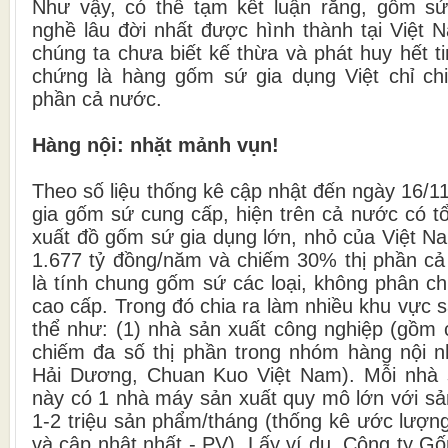
Như vậy, có thể tạm kết luận rằng, gốm sứ
nghề lâu đời nhất được hình thành tại Việt
chúng ta chưa biết kế thừa và phát huy hết t
chứng là hàng gốm sứ gia dụng Việt chỉ ch
phần cả nước.
Hàng nội: nhặt mảnh vụn!
Theo số liệu thống kê cập nhật đến ngày 16/
gia gốm sứ cung cấp, hiện trên cả nước có t
xuất đồ gốm sứ gia dụng lớn, nhỏ của Việt N
1.677 tỷ đồng/năm và chiếm 30% thị phần c
là tính chung gốm sứ các loại, không phân c
cao cấp. Trong đó chia ra làm nhiều khu vực 
thể như: (1) nhà sản xuất công nghiệp (gồm 
chiếm đa số thị phần trong nhóm hàng nội 
Hải Dương, Chuan Kuo Việt Nam). Mỗi nhà 
này có 1 nhà máy sản xuất quy mô lớn với sả
1-2 triệu sản phẩm/tháng (thống kê ước lượn
và cập nhật nhất - PV). Lấy ví dụ, Công ty 