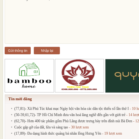
Gửi thông tin
Nhập lại
Tin mới đăng
(77,81)- Xã Phú Túc khai mạc Ngày hội văn hóa các dân tộc thiểu số lần thứ I
- 10 l
(50-59,61,72)- TP Hồ Chí Minh đưa văn hoá làng nghề đến gần với giới trẻ
- 14 lượ
(62,70)- Hơn 400 tác phẩm gốm Phù Lãng được trưng bày trên đỉnh núi Bà Đen
- 12
Cuộc gặp gỡ của đất, lửa và sáng tạo
- 30 lượt xem
(17,89)- Đa dạng hình thức quảng bá nhãn lồng Hưng Yên
- 19 lượt xem