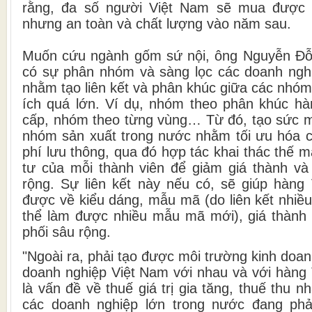
rằng, đa số người Việt Nam sẽ mua được 
nhưng an toàn và chất lượng vào năm sau.
Muốn cứu ngành gốm sứ nội, ông Nguyễn Đỗ 
có sự phân nhóm và sàng lọc các doanh ngh
nhằm tạo liên kết và phân khúc giữa các nhóm 
ích quá lớn. Ví dụ, nhóm theo phân khúc hàn
cấp, nhóm theo từng vùng… Từ đó, tạo sức mạ
nhóm sản xuất trong nước nhằm tối ưu hóa ch
phí lưu thông, qua đó hợp tác khai thác thế 
tư của mỗi thành viên để giảm giá thành v
rộng. Sự liên kết này nếu có, sẽ giúp hàng
được về kiểu dáng, mẫu mã (do liên kết nhiề
thể làm được nhiều mẫu mã mới), giá thành
phối sâu rộng.
"Ngoài ra, phải tạo được môi trường kinh doa
doanh nghiệp Việt Nam với nhau và với hàng 
là vấn đề về thuế giá trị gia tăng, thuế thu 
các doanh nghiệp lớn trong nước đang phả