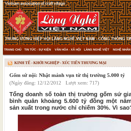
TRANG CHỦ
TIN TỨC - SỰ KIỆN
VĂN HÓA - XÃ HỘI
LÀNG NGHỀ VIỆT
NGHỆ NHÂN 
THAM KHẢO & KHÁM PHÁ
VIDEO
KINH TẾ - KHỞI NGHIỆP - XÚC TIẾN THƯƠNG MẠI
Gốm sứ nội: Nhặt mảnh vụn từ thị trường 5.000 tỷ
(Ngày đăng: 12/12/2012 Lượt xem: 717)
Tổng doanh số toàn thị trường gốm sứ gi
bình quân khoảng 5.600 tỷ đồng một nă
sản xuất trong nước chỉ chiếm 30%. Vì sao