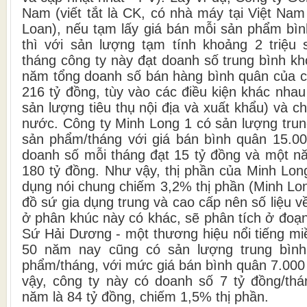
Nam (viết tắt là CK, có nhà máy tại Việt Na
Loan), nếu tạm lấy giá bán mỗi sản phẩm bìn
thì với sản lượng tạm tính khoảng 2 triệu
tháng công ty này đạt doanh số trung bình k
năm tổng doanh số bán hàng bình quân của cô
216 tỷ đồng, tùy vào các điều kiện khác nhau
sản lượng tiêu thụ nội địa và xuất khẩu) và c
nước. Công ty Minh Long 1 có sản lượng trun
sản phẩm/tháng với giá bán bình quân 15.0
doanh số mỗi tháng đạt 15 tỷ đồng và một n
180 tỷ đồng. Như vậy, thị phần của Minh Lon
dụng nói chung chiếm 3,2% thị phần (Minh Lo
đồ sứ gia dụng trung và cao cấp nên số liệu v
ở phân khúc này có khác, sẽ phân tích ở đoạ
Sứ Hải Dương - một thương hiệu nổi tiếng mi
50 năm nay cũng có sản lượng trung bình
phẩm/tháng, với mức giá bán bình quân 7.00
vậy, công ty này có doanh số 7 tỷ đồng/th
năm là 84 tỷ đồng, chiếm 1,5% thị phần.