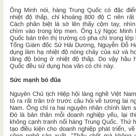
Ông Minh nói, hàng Trung Quốc có đặc điể
nhiệt độ thấp, chỉ khoảng 800 độ C nên rất
Cách phân biệt là sờ lên thấy cộm tay, nhì
chìm vào trong lớp men. Ông Lý Ngọc Minh 
Quốc bán trên thị trường có pha chì trong lớp
Tổng Giám đốc Sứ Hải Dương, Nguyễn Đỗ Hà th
dụng làm hạ nhiệt độ nóng chảy của sứ và ho
tăng độ bóng ở nhiệt độ thấp. Do vậy hầu h
Quốc đều sử dụng hoa văn có chì này.
Sức mạnh bó đũa
Nguyên Chủ tịch Hiệp hội làng nghề Việt Na
tỏ ra rất trăn trở trước câu hỏi về tương lai 
Nam. Ông chỉ ra hai nguyên nhân chính làm s
Đó là bản thân mỗi doanh nghiệp yếu, lại th
không cạnh tranh nổi hàng Trung Quốc. Thứ h
tạo điều kiện cho doanh nghiệp phát triển, về
công nghệ sản xuất. "Thấy chết mà không 