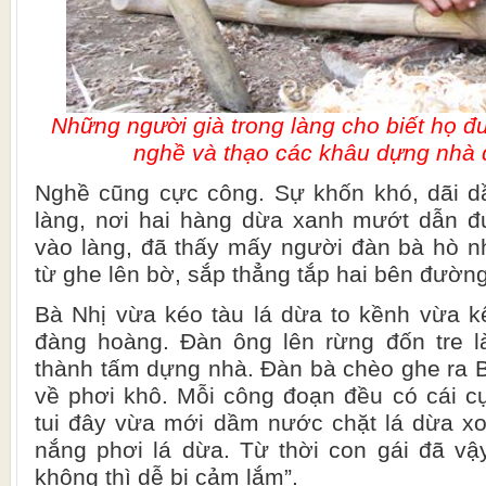
Những người già trong làng cho biết họ đ
nghề và thạo các khâu dựng nhà 
Nghề cũng cực công. Sự khốn khó, dãi dầ
làng, nơi hai hàng dừa xanh mướt dẫn đ
vào làng, đã thấy mấy người đàn bà hò n
từ ghe lên bờ, sắp thẳng tắp hai bên đườn
Bà Nhị vừa kéo tàu lá dừa to kềnh vừa k
đàng hoàng. Đàn ông lên rừng đốn tre l
thành tấm dựng nhà. Đàn bà chèo ghe ra 
về phơi khô. Mỗi công đoạn đều có cái c
tui đây vừa mới dầm nước chặt lá dừa xo
nắng phơi lá dừa. Từ thời con gái đã vậ
không thì dễ bị cảm lắm”.