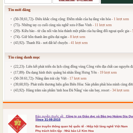
Tin mới đăng
(50-59,61,72)- Điêu khắc công cộng: Điểm nhấn của hạ tầng văn hóa
- 1 lượt xem
(75)- Những tay cọ cuối cùng níu nghề xưa ở Bao Vinh
- 11 lượt xem
(29)- Kiều bào - từ cầu nối văn hóa thành một phần của hạ tầng đối ngoại quốc gia
- 
(74)- Giữ hồn thanh âm giữa đại ngàn
- 8 lượt xem
(43,92)- Thanh Hà - nơi đất kể chuyện
- 41 lượt xem
Tin cùng danh mục
(22,23)- Liên kết phát triển du lịch cộng đồng vùng Công viên địa chất cao nguyên 
(17,89)- Đa dạng hình thức quảng bá nhãn lồng Hưng Yên
- 19 lượt xem
(50-59.61,72)- Nâng tầm trái cây Việt
- 17 lượt xem
(39,60,93)- Phát triển thương hiệu gốm Biên Hòa: Sản phẩm phải hòa mình cùng đờ
(43,92)- Hàng trăm sản phẩm 'tinh hoa Đà Nẵng' vào sân bay, resort
- 34 lượt xem
Bản quyền thuộc về:
Công ty cp Giáo dục và Đào tạo Hoàng Gia Qu
S
Ince 31-08-2010
Ban truyền thông quan hệ quốc tế - Hiệp hội làng nghề Việt Nam
Phụ trách biên tập : Nhà báo Lê Kim Hoa