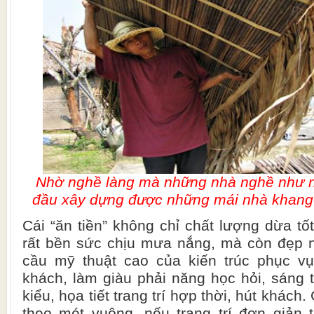
Nhờ nghề làng mà những nhà nghề như 
đầu xây dựng được những mái nhà khang 
Cái “ăn tiền” không chỉ chất lượng dừa tố
rất bền sức chịu mưa nắng, mà còn đẹp
cầu mỹ thuật cao của kiến trúc phục vụ
khách, làm giàu phải năng học hỏi, sáng 
kiểu, họa tiết trang trí hợp thời, hút khách
theo mét vuông, nếu trang trí đơn giản 