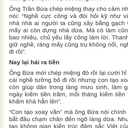
Ông Trần Bừa chép miệng thay cho cảm nhậ
nói: “Nghề cực công và đòi hỏi kỹ như 
nhà nhà ai người ta cũng xây bằng gạch 
mấy ai còn dựng nhà dừa. Mà có làm cũ
bao nhiêu, chủ yếu lấy công làm lời. Than
giữ nghề, ráng mấy cũng trụ không nổi, n
đi rồi”.
Nay lại hái ra tiền
Ông Bừa mới chép miệng đó rồi lại cười hỉ
cái nghề tưởng bỏ đi rồi nhưng con tạo xo
còn giúp dân trong làng mưu sinh, làm g
ngày kiếm tiền trăm, mỗi tháng kiếm tiền 
khấm khá hẳn lên”.
“Con tạo xoay vần” mà ông Bừa nói chính l
bắt đầu chạm chân đến ngõ làng dừa.
Nhu
tạo không gian kiến trúc đậm sắc Việt củ