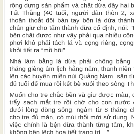
rộng dựng sản phẩm và chất dừa đầy hai 
Tất Thắng (40 tuổi, người dân thôn 2,
thoăn thoắt đôi bàn tay bện lá dừa thàn
chân giữ cho tấm thành dừa cố định, nói: “
bện chặt được như vậy phải qua nhiều côn
phơi khô phải tách lá và cọng riêng, cọ
khỏi tiết ra “mồ hôi”.
Nhà làm bằng lá dừa phải chống bằng c
tháng giêng âm lịch hằng năm, thanh niên 
lên các huyện miền núi Quảng Nam, săn tìm
đủ tuổi để mua rồi kết bè xuôi theo sông T
Muốn cho tre chắc bền và giữ được màu, 
trẩy sạch mắt tre rồi chờ cho con nước
dưới lòng dòng sông, ngâm từ 8 tháng 
cho tre đủ mặn, có mùi thối mới sử dụng. 
việc chính là bện dừa thành từng tấm, k
không bện lệch hoạ tiết trang trí…”.