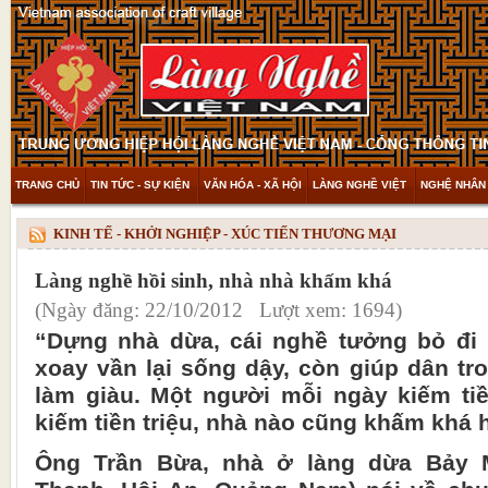
TRANG CHỦ
TIN TỨC - SỰ KIỆN
VĂN HÓA - XÃ HỘI
LÀNG NGHỀ VIỆT
NGHỆ NHÂN 
THAM KHẢO & KHÁM PHÁ
VIDEO
KINH TẾ - KHỞI NGHIỆP - XÚC TIẾN THƯƠNG MẠI
Làng nghề hồi sinh, nhà nhà khấm khá
(Ngày đăng: 22/10/2012 Lượt xem: 1694)
“Dựng nhà dừa, cái nghề tưởng bỏ đi 
xoay vần lại sống dậy, còn giúp dân tr
làm giàu. Một người mỗi ngày kiếm tiề
kiếm tiền triệu, nhà nào cũng khấm khá h
Ông Trần Bừa, nhà ở làng dừa Bảy 