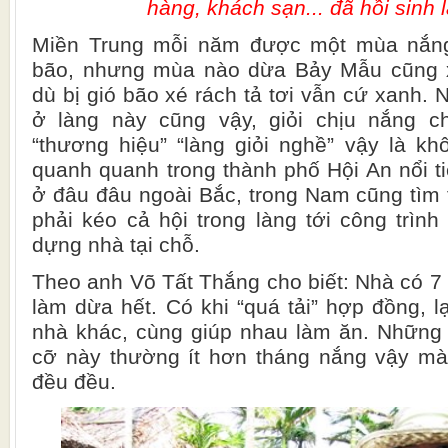
hàng, khách sạn... đã hồi sinh 
Miền Trung mỗi năm được một mùa nắng
bão, nhưng mùa nào dừa Bảy Mẫu cũng 
dù bị gió bão xé rách tả tơi vẫn cứ xanh.
ở làng này cũng vậy, giỏi chịu nắng c
“thương hiệu” “làng giỏi nghề” vậy là k
quanh quanh trong thành phố Hội An nổi ti
ở đâu đâu ngoài Bắc, trong Nam cũng tìm t
phải kéo cả hội trong làng tới công trình
dựng nhà tại chỗ.
Theo anh Võ Tất Thắng cho biết: Nhà có 7 
làm dừa hết. Có khi “quá tải” hợp đồng, 
nhà khác, cùng giúp nhau làm ăn. Những
cỡ này thường ít hơn tháng nắng vậy m
đều đều.