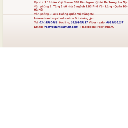
Địa chỉ:
T 16 Hàn Việt Tower- 348 Kim Ngưu, Q Hai Bà Trưng, Hà Nội
Văn phòng 1:
Tầng 2 số nhà 5 ngách 82/3 Phố Yên Lãng - Quận Đốn
Hà Nội
Văn phòng 2:
489 Hoàng Quốc Việt tầng 03
International royal education & training.,jsc
Tel:
034.8560486
Hot line;
0929805137
Viber - zalo :
0929805137
Email:
irecvietnam@gmail.com
:
facebook:
irecvietnam,