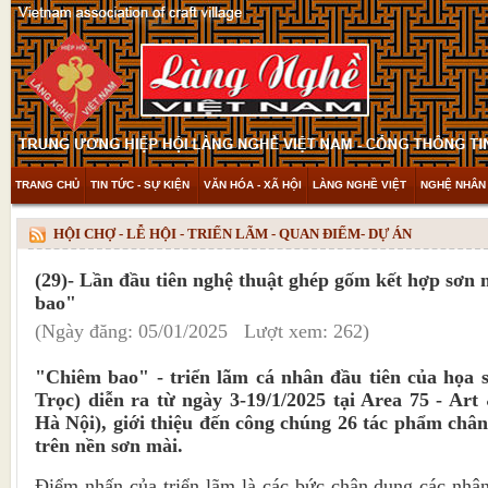
TRANG CHỦ
TIN TỨC - SỰ KIỆN
VĂN HÓA - XÃ HỘI
LÀNG NGHỀ VIỆT
NGHỆ NHÂN 
THAM KHẢO & KHÁM PHÁ
VIDEO
HỘI CHỢ - LỄ HỘI - TRIỂN LÃM - QUAN ĐIỂM- DỰ ÁN
(29)- Lần đầu tiên nghệ thuật ghép gốm kết hợp sơn 
bao"
(Ngày đăng: 05/01/2025 Lượt xem: 262)
"Chiêm bao" - triển lãm cá nhân đầu tiên của họa 
Trọc) diễn ra từ ngày 3-19/1/2025 tại Area 75 - Ar
Hà Nội), giới thiệu đến công chúng 26 tác phẩm châ
trên nền sơn mài.
Điểm nhấn của triển lãm là các bức chân dung các nhân 