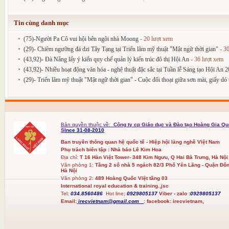
Tin cùng danh mục
(75)-Người Pa Cô vui hội bên ngôi nhà Moong
- 20 lượt xem
(29)- Chiêm ngưỡng đá dzi Tây Tạng tại Triển lãm mỹ thuật "Mật ngữ thời gian"
- 30
(43,92)- Đà Nẵng lấy ý kiến quy chế quản lý kiến trúc đô thị Hội An
- 36 lượt xem
(43,92)- Nhiều hoạt động văn hóa - nghệ thuật đặc sắc tại Tuần lễ Sáng tạo Hội An 
(29)- Triển lãm mỹ thuật "Mật ngữ thời gian" - Cuộc đối thoại giữa sơn mài, giấy dó 
Bản quyền thuộc về:
Công ty cp Giáo dục và Đào tạo Hoàng Gia Qu
S
Ince 31-08-2010
Ban truyền thông quan hệ quốc tế - Hiệp hội làng nghề Việt Nam
Phụ trách biên tập : Nhà báo Lê Kim Hoa
Địa chỉ:
T 16 Hàn Việt Tower- 348 Kim Ngưu, Q Hai Bà Trưng, Hà Nội
Văn phòng 1:
Tầng 2 số nhà 5 ngách 82/3 Phố Yên Lãng - Quận Đốn
Hà Nội
Văn phòng 2:
489 Hoàng Quốc Việt tầng 03
International royal education & training.,jsc
Tel:
034.8560486
Hot line;
0929805137
Viber - zalo :
0929805137
Email:
irecvietnam@gmail.com
:
facebook:
irecvietnam,