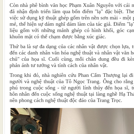
Còn nhà phê bình văn học Phạm Xuân Nguyên với cái n
đã nhận định triển lãm qua bốn điểm "lạ" đặc biệt. The
việc sử dụng kỹ thuật ghép gốm trên nền sơn mài - một
mẻ, thể hiện sự dám nghĩ dám làm của tác giả. Điểm "lạ
liệu gốm với những mảnh ghép có hình khối, góc cạn
khuôn mặt có thể chạm được bằng xúc giác.
Thứ ba là sự đa dạng của các nhân vật được chọn lựa, t
đến các danh nhân văn hóa nghệ thuật và nhân vật văn h
chủ" của họa sĩ. Cuối cùng, mỗi chân dung đều đi kè
phản ánh tư tưởng và tính cách của nhân vật.
Trong khi đó, nhà nghiên cứu Phan Cẩm Thượng lại đi 
người và nghệ thuật của Tô Ngọc Trang. Ông cho rằng
phú trong cuộc sống - từ người lính thủy đến họa sĩ, 
hôn nhân đến cuộc sống nghệ thuật tại làng nghề Hạ Thá
nên phong cách nghệ thuật độc đáo của Trang Trọc.