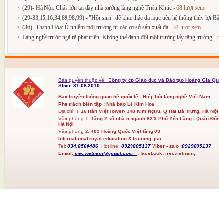
(29)- Hà Nội: Cháy lớn tại dãy nhà xưởng làng nghề Triều Khúc
- 68 lượt xem
(29-33,15,16,34,89,98,99) - "Hồi sinh" để khai thác đa mục tiêu hệ thống thủy lợi 
(36)- Thanh Hóa: Ô nhiễm môi trường từ các cơ sở sản xuất đá
- 54 lượt xem
Làng nghề trước ngã rẽ phát triển: Không thể đánh đổi môi trường lấy tăng trưởng
- 
Bản quyền thuộc về:
Công ty cp Giáo dục và Đào tạo Hoàng Gia Qu
S
Ince 31-08-2010
Ban truyền thông quan hệ quốc tế - Hiệp hội làng nghề Việt Nam
Phụ trách biên tập : Nhà báo Lê Kim Hoa
Địa chỉ:
T 16 Hàn Việt Tower- 348 Kim Ngưu, Q Hai Bà Trưng, Hà Nội
Văn phòng 1:
Tầng 2 số nhà 5 ngách 82/3 Phố Yên Lãng - Quận Đốn
Hà Nội
Văn phòng 2:
489 Hoàng Quốc Việt tầng 03
International royal education & training.,jsc
Tel:
034.8560486
Hot line;
0929805137
Viber - zalo :
0929805137
Email:
irecvietnam@gmail.com
:
facebook:
irecvietnam,