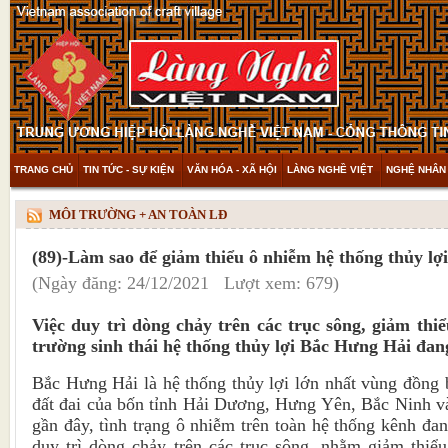
TRANG CHỦ
TIN TỨC - SỰ KIỆN
VĂN HÓA - XÃ HỘI
LÀNG NGHỀ VIỆT
NGHỆ NHÂN 
THAM KHẢO & KHÁM PHÁ
VIDEO
MÔI TRƯỜNG + AN TOÀN LĐ
(89)-Làm sao để giảm thiểu ô nhiễm hệ thống thủy l
(Ngày đăng: 24/12/2021 Lượt xem: 679)
Việc duy trì dòng chảy trên các trục sông, giảm thiể
trường sinh thái hệ thống thủy lợi Bắc Hưng Hải đang
Bắc Hưng Hải là hệ thống thủy lợi lớn nhất vùng đồng
đất đai của bốn tỉnh Hải Dương, Hưng Yên, Bắc Ninh 
gần đây, tình trạng ô nhiễm trên toàn hệ thống kênh đa
duy trì dòng chảy trên các trục sông, nhằm giảm thiể