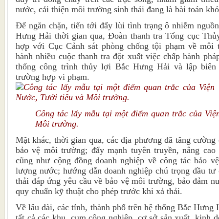
nước, cải thiện môi trường sinh thái đang là bài toán khó
Ðể ngăn chặn, tiến tới đẩy lùi tình trạng ô nhiễm nguồ
Hưng Hải thời gian qua, Đoàn thanh tra Tổng cục Th
hợp với Cục Cảnh sát phòng chống tội phạm về môi t
hành nhiều cuộc thanh tra đột xuất việc chấp hành pháp
thống công trình thủy lợi Bắc Hưng Hải và lập biên
trường hợp vi phạm.
Công tác lấy mẫu tại một điểm quan trắc của Việ
Môi trường.
Mặt khác, thời gian qua, các địa phương đã tăng cường 
bảo vệ môi trường; đẩy mạnh tuyên truyền, nâng cao
cũng như cộng đồng doanh nghiệp về công tác bảo vệ
lượng nước; hướng dẫn doanh nghiệp chú trọng đầu tư 
thải đáp ứng yêu cầu về bảo vệ môi trường, bảo đảm nướ
quy chuẩn kỹ thuật cho phép trước khi xả thải.
Về lâu dài, các tỉnh, thành phố trên hệ thống Bắc Hưng H
tất cả các khu, cụm công nghiệp, cơ sở sản xuất, kinh 