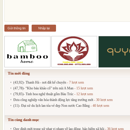
Gửi thông tin
Nhập lại
Tin mới đăng
(43,92)- Thanh Hà - nơi đất kể chuyện
- 7 lượt xem
(47,78)- “Kho báu khảo cổ” trên núi A Man
- 15 lượt xem
(79,85)- Tinh hoa nghệ thuật gốm Bàu Trúc
- 12 lượt xem
Đưa công nghiệp văn hóa thành động lực tăng trưởng mới
- 30 lượt xem
(11)- Đại sứ du lịch lan tỏa vẻ đẹp Non nước Cao Bằng
- 40 lượt xem
Tin cùng danh mục
Quy định mới trong xử phạt vi phạm về lao động, bảo hiểm xã hội
- 36 lượt xem