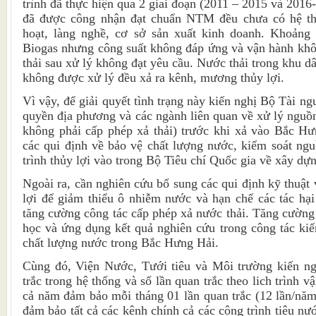
trình đã thực hiện qua 2 giai đoạn (2011 – 2015 và 201
đã được công nhận đạt chuẩn NTM đều chưa có hệ thố
hoạt, làng nghề, cơ sở sản xuất kinh doanh. Khoảng
Biogas nhưng công suất không đáp ứng và vận hành khô
thải sau xử lý không đạt yêu cầu. Nước thải trong khu 
không được xử lý đều xả ra kênh, mương thủy lợi.
Vì vậy, để giải quyết tình trạng này kiến nghị Bộ Tài n
quyền địa phương và các ngành liên quan về xử lý nguồn
không phải cấp phép xả thải) trước khi xả vào Bắc 
các qui định về bảo vệ chất lượng nước, kiểm soát ngu
trình thủy lợi vào trong Bộ Tiêu chí Quốc gia về xây d
Ngoài ra, cần nghiên cứu bổ sung các qui định kỹ thuật
lợi để giảm thiểu ô nhiễm nước và hạn chế các tác hạ
tăng cường công tác cấp phép xả nước thải. Tăng cường
học và ứng dụng kết quả nghiên cứu trong công tác kiể
chất lượng nước trong Bắc Hưng Hải.
Cùng đó, Viện Nước, Tưới tiêu và Môi trường kiến ng
trắc trong hệ thống và số lần quan trắc theo lich trình 
cả năm đảm bảo mỗi tháng 01 lần quan trắc (12 lần/năm
đảm bảo tất cả các kênh chính cả các công trình tiêu nướ