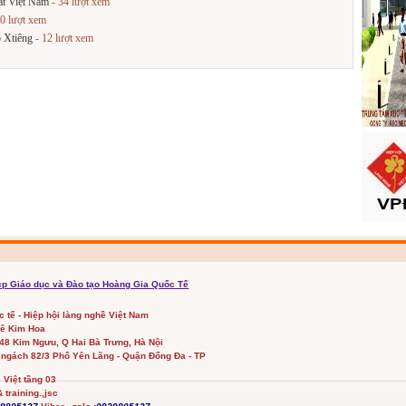
ất Việt Nam
- 34 lượt xem
0 lượt xem
o Xtiêng
- 12 lượt xem
cp Giáo dục và Đào tạo Hoàng Gia Quốc Tế
ốc tế - Hiệp hội làng nghề Việt Nam
Lê Kim Hoa
348 Kim Ngưu, Q Hai Bà Trưng, Hà Nội
 ngách 82/3 Phố Yên Lãng - Quận Đống Đa - TP
Việt tầng 03
 training.,jsc