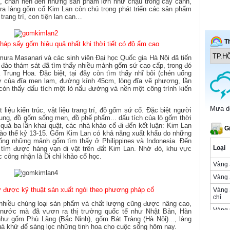
, chân nến đến những sản phẩm lớn như chậu trồng cây cảnh,
a làng gốm cổ Kim Lan còn chú trọng phát triển các sản phẩm
rang trí, con tiện lan can…
áp sấy gốm hiệu quả nhất khi thời tiết có độ ẩm cao
ura Masanari và các sinh viên Đại học Quốc gia Hà Nội đã tiến
hố đào thám sát đã tìm thấy nhiều mảnh gốm sứ cao cấp, trong đó
rung Hoa. Đặc biệt, tại đây còn tìm thấy nhĩ bôi (chén uống
ỡ của đĩa men lam, đường kính 45cm, lòng đĩa vẽ phượng, lần
 còn thấy dấu tích một lò nấu đường và nền một công trình kiến
iệu kiến trúc, vật liệu trang trí, đồ gốm sứ cổ. Đặc biệt người
ung, đồ gốm sống men, đồ phế phẩm... dấu tích của lò gốm thời
quả ba lần khai quật, các nhà khảo cổ đi đến kết luận: Kim Lan
vào thế kỷ 13-15. Gốm Kim Lan có khả năng xuất khẩu do những
ống những mảnh gốm tìm thấy ở Philippines và Indonesia. Đến
tìm được hàng vạn di vật trên đất Kim Lan. Nhờ đó, khu vực
công nhận là Di chỉ khảo cổ học.
 được kỹ thuật sản xuất ngói theo phương pháp cổ
nhiều chủng loại sản phẩm và chất lượng cũng được nâng cao,
 nước mà đã vươn ra thị trường quốc tế như Nhật Bản, Hàn
ư gốm Phù Lãng (Bắc Ninh), gốm Bát Tràng (Hà Nội)..., làng
uá khứ để sàng lọc những tinh hoa cho cuộc sống hôm nay.