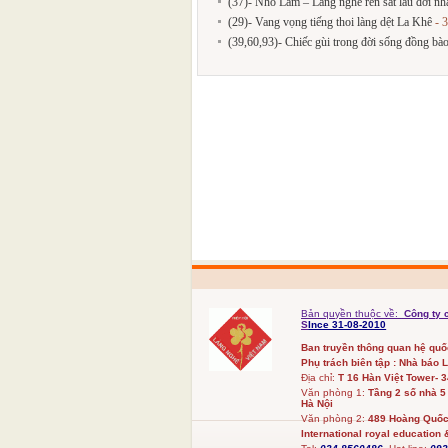
(37)- Nho Lâm – Làng nghề rèn sắt lâu đời nh
(29)- Vang vọng tiếng thoi làng dệt La Khê
- 3
(39,60,93)- Chiếc gùi trong đời sống đồng bà
Bản quyền thuộc về:
Công ty 
S
Ince 31-08-2010
Ban truyền thông quan hệ qu
Phụ trách biên tập : Nhà báo 
Địa chỉ:
T 16 Hàn Việt Tower- 
Văn phòng 1:
Tầng 2 số nhà 5
Hà Nội
Văn phòng 2:
489 Hoàng Quốc 
International royal education &