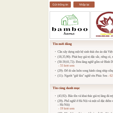
Gửi thông tin
Nhập lại
Tin mới đăng
Cần xây dựng một hệ sinh thái cho áo dài Việ
(18,35,90)- Phát huy giá trị đặc sắc, riêng có
(50-59,61,72)- Đưa làng nghề gốm sứ Bình Dư
- 55 lượt xem
(29)- Để di sản luôn song hành cùng nhịp sốn
(11)- Người “giữ lửa” nghề rèn Phúc Sen
- 62
Tin cùng danh mục
(43,92)- Bảo tồn và khai thác giá trị làng đá
(29)- Phố nghề ở Hà Nội và một số đặc điểm
– Hà Nội)
- 19 lượt xem