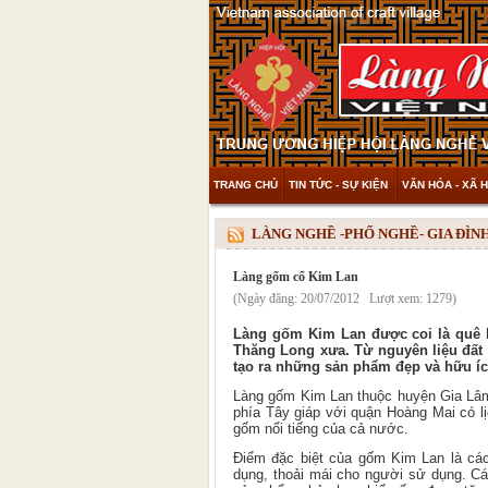
TRANG CHỦ
TIN TỨC - SỰ KIỆN
VĂN HÓA - XÃ H
THAM KHẢO & KHÁM PHÁ
VIDEO
LÀNG NGHỀ -PHỐ NGHỀ- GIA ĐÌ
Làng gốm cổ Kim Lan
(Ngày đăng: 20/07/2012 Lượt xem: 1279)
Làng gốm Kim Lan được coi là quê 
Thăng Long xưa. Từ nguyên liệu đất 
tạo ra những sản phẩm đẹp và hữu íc
Làng gốm Kim Lan thuộc huyện Gia Lâm,
phía Tây giáp với quận Hoàng Mai có lị
gốm nổi tiếng của cả nước.
Điểm đặc biệt của gốm Kim Lan là các
dụng, thoải mái cho người sử dụng. C