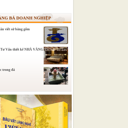
ẢNG BÁ DOANH NGHIỆP
ân viết sử bằng gốm
 Tư Vấn thiết kế NHÀ VÀNG
c trong đá