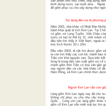
sản phẩm nhỏ như chiếc ống đựng tăm
bình đựng rượu, vại muối dưa… Ngoài r
đồ gốm phục vụ cho xây dựng như ngói t
Sử dụng đèn soi là phương ph
Năm 2001, nhà khảo cổ Nhật Bản Nishim
hành khai quật di tích Kim Lan. Tại 3 
có gốm sứ Long Tuyền, Việt Châu của T
rượu có tai) từ thế kỷ 11; một mảnh v
đầu tiên tìm thấy ở Việt Nam; ngoài ra
trúc kích thước 20 x 10m.
Đầu năm 2003, di vật tìm được gồm vật l
ta còn tìm thấy các con kê, mảnh bao n
Trần còn khá nguyên vẹn. Dựa trên kết 
từng là trung tâm sản xuất gốm sứ cổ 
mảnh gốm thời Trần có hoa văn gần gi
nay người dân và các nhà khảo cổ đã 
Hàm Rồng, xã Kim Lan chính thức được 
Người Kim Lan vẫn còn giữ
Làng gốm Kim Lan ngày nay đã cho ra 
không chỉ phục vụ cho nhu cầu trong
Quốc… Cùng với các làng gốm khác nh
gốm cổ Kim Lan vẫn miệt mài lục tìm q