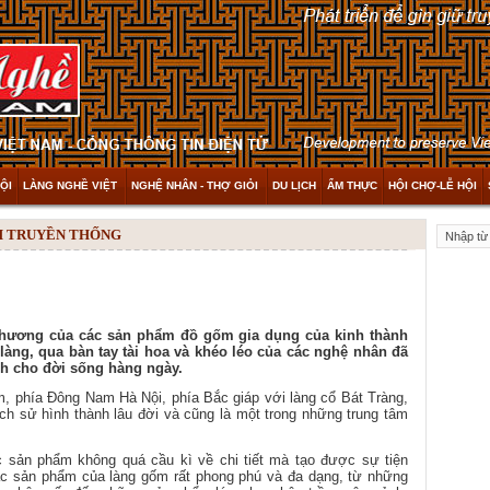
ỘI
LÀNG NGHỀ VIỆT
NGHỆ NHÂN - THỢ GIỎI
DU LỊCH
ẨM THỰC
HỘI CHỢ-LỄ HỘI
NH TRUYỀN THỐNG
hương của các sản phẩm đồ gốm gia dụng của kinh thành
làng, qua bàn tay tài hoa và khéo léo của các nghệ nhân đã
h cho đời sống hàng ngày.
 phía Đông Nam Hà Nội, phía Bắc giáp với làng cổ Bát Tràng,
ch sử hình thành lâu đời và cũng là một trong những trung tâm
 sản phẩm không quá cầu kì về chi tiết mà tạo được sự tiện
ác sản phẩm của làng gốm rất phong phú và đa dạng, từ những