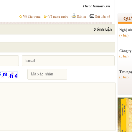
Theo: hanoitv.vn
Về đầu trang
Về trang trước
Bản in
Gửi liên hệ
QU
0 bình luận
Nghệ nh
(7 bài)
Công ty
(3 bài)
Tìm ngọ
(3 bài)