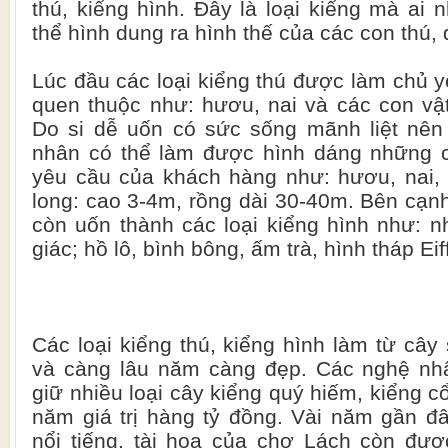
thú, kiểng hình. Đây là loại kiểng mà ai 
thể hình dung ra hình thế của các con thú, 
Lúc đầu các loại kiểng thú được làm chủ y
quen thuộc như: hươu, nai và các con vật
Do si dễ uốn có sức sống mãnh liệt nên
nhân có thể làm được hình dáng những co
yêu cầu của khách hàng như: hươu, nai, 
long: cao 3-4m, rồng dài 30-40m. Bên cạn
còn uốn thành các loại kiểng hình như: nh
giác; hồ lô, bình bông, ấm trà, hình tháp Eiff
Các loại kiểng thú, kiểng hình làm từ cây
và càng lâu năm càng đẹp. Các nghệ nhâ
giữ nhiều loại cây kiểng quý hiếm, kiểng cổ
năm giá trị hàng tỷ đồng. Vài năm gần đ
nổi tiếng, tài hoa của chợ Lách còn đượ