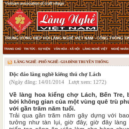
TRANG CHỦ
TIN TỨC - SỰ KIỆN
VĂN HÓA - XÃ HỘI
LÀNG NGHỀ VIỆT
NGHỆ NHÂN 
THAM KHẢO & KHÁM PHÁ
VIDEO
LÀNG NGHỀ -PHỐ NGHỀ- GIA ĐÌNH TRUYỀN THỐNG
Độc đáo làng nghề kiểng thú chợ Lách
(Ngày đăng: 14/01/2014 Lượt xem: 1272)
Về làng hoa kiểng chợ Lách, Bến Tre, 
bởi không gian của một vùng quê trù phú
với gần trăm năm tuổi.
Trải qua gần trăm năm gây dựng với bao 
tưởng như tàn lụi, giờ đây, giờ đây làn