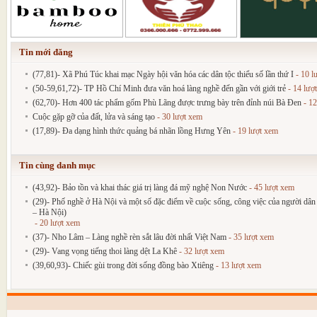
Tin mới đăng
(77,81)- Xã Phú Túc khai mạc Ngày hội văn hóa các dân tộc thiểu số lần thứ I
- 10 l
(50-59,61,72)- TP Hồ Chí Minh đưa văn hoá làng nghề đến gần với giới trẻ
- 14 lượ
(62,70)- Hơn 400 tác phẩm gốm Phù Lãng được trưng bày trên đỉnh núi Bà Đen
- 12
Cuộc gặp gỡ của đất, lửa và sáng tạo
- 30 lượt xem
(17,89)- Đa dạng hình thức quảng bá nhãn lồng Hưng Yên
- 19 lượt xem
Tin cùng danh mục
(43,92)- Bảo tồn và khai thác giá trị làng đá mỹ nghệ Non Nước
- 45 lượt xem
(29)- Phố nghề ở Hà Nội và một số đặc điểm về cuộc sống, công việc của người 
– Hà Nội)
- 20 lượt xem
(37)- Nho Lâm – Làng nghề rèn sắt lâu đời nhất Việt Nam
- 35 lượt xem
(29)- Vang vọng tiếng thoi làng dệt La Khê
- 32 lượt xem
(39,60,93)- Chiếc gùi trong đời sống đồng bào Xtiêng
- 13 lượt xem