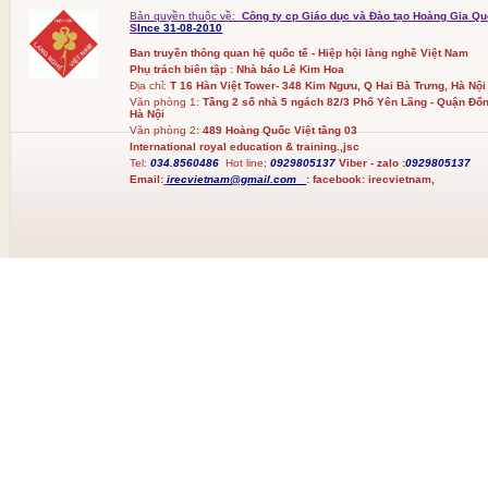
Bản quyền thuộc về:
Công ty cp Giáo dục và Đào tạo Hoàng Gia Qu
S
Ince 31-08-2010
Ban truyền thông quan hệ quốc tế - Hiệp hội làng nghề Việt Nam
Phụ trách biên tập : Nhà báo Lê Kim Hoa
Địa chỉ:
T 16 Hàn Việt Tower- 348 Kim Ngưu, Q Hai Bà Trưng, Hà Nội
Văn phòng 1:
Tầng 2 số nhà 5 ngách 82/3 Phố Yên Lãng - Quận Đốn
Hà Nội
Văn phòng 2:
489 Hoàng Quốc Việt tầng 03
International royal education & training.,jsc
Tel:
034.8560486
Hot line;
0929805137
Viber - zalo :
0929805137
Email:
irecvietnam@gmail.com
:
facebook:
irecvietnam,