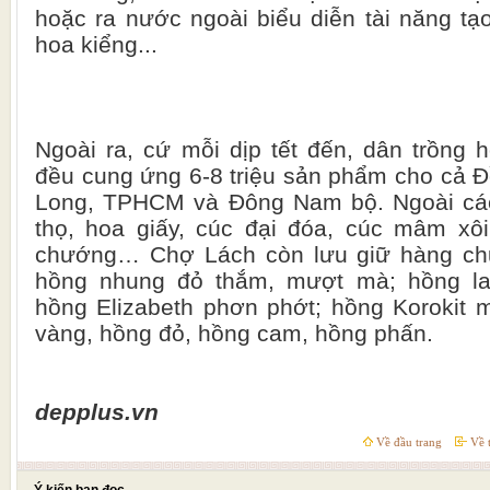
hoặc ra nước ngoài biểu diễn tài năng tạ
hoa kiểng...
Ngoài ra, cứ mỗi dịp tết đến, dân trồng
đều cung ứng 6-8 triệu sản phẩm cho cả 
Long, TPHCM và Đông Nam bộ. Ngoài các
thọ, hoa giấy, cúc đại đóa, cúc mâm xô
chướng… Chợ Lách còn lưu giữ hàng chụ
hồng nhung đỏ thắm, mượt mà; hồng la
hồng Elizabeth phơn phớt; hồng Korokit 
vàng, hồng đỏ, hồng cam, hồng phấn.
depplus.vn
Về đầu trang
Về t
Ý kiến bạn đọc