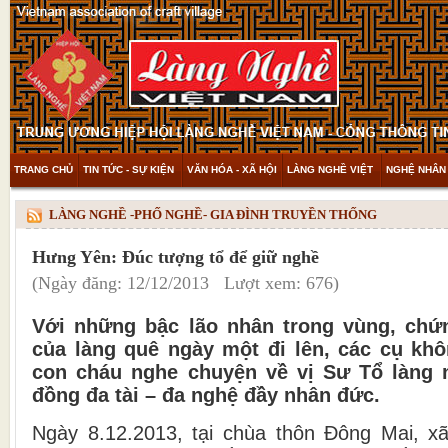
TRANG CHỦ
TIN TỨC - SỰ KIỆN
VĂN HÓA - XÃ HỘI
LÀNG NGHỀ VIỆT
NGHỆ NHÂN 
THAM KHẢO & KHÁM PHÁ
VIDEO
LÀNG NGHỀ -PHỐ NGHỀ- GIA ĐÌNH TRUYỀN THỐNG
Hưng Yên: Đúc tượng tổ để giữ nghề
(Ngày đăng: 12/12/2013 Lượt xem: 676)
Với những bậc lão nhân trong vùng, chứn
của làng quê ngày một đi lên, các cụ kh
con cháu nghe chuyện về vị Sư Tổ làng 
đồng đa tài – đa nghệ đầy nhân đức.
Ngày 8.12.2013, tại chùa thôn Đông Mai, x