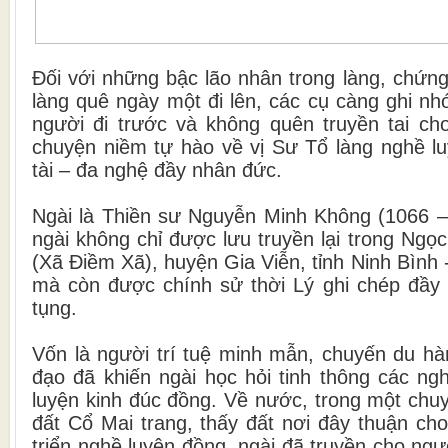
Đối với những bậc lão nhân trong làng, chứng
làng quê ngày một đi lên, các cụ càng ghi n
người đi trước và không quên truyền tai c
chuyện niềm tự hào về vị Sư Tổ làng nghề l
tài – đa nghệ đầy nhân đức.
Ngài là Thiền sư Nguyễn Minh Không (1066 –
ngài không chỉ được lưu truyền lại trong Ngọ
(Xã Điềm Xã), huyện Gia Viễn, tỉnh Ninh Bình
mà còn được chính sử thời Lý ghi chép đầy 
tụng.
Vốn là người trí tuệ minh mẫn, chuyến du hà
đạo đã khiến ngài học hỏi tinh thông các ngh
luyện kinh đúc đồng. Về nước, trong một chu
đất Cổ Mai trang, thấy đất nơi đây thuận ch
triển nghề luyện đồng, ngài đã truyền cho ng