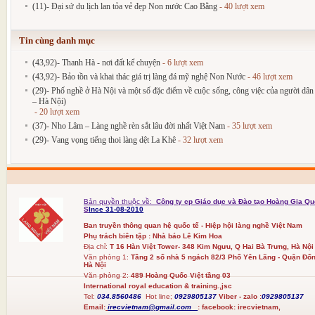
(11)- Đại sứ du lịch lan tỏa vẻ đẹp Non nước Cao Bằng
- 40 lượt xem
Tin cùng danh mục
(43,92)- Thanh Hà - nơi đất kể chuyện
- 6 lượt xem
(43,92)- Bảo tồn và khai thác giá trị làng đá mỹ nghệ Non Nước
- 46 lượt xem
(29)- Phố nghề ở Hà Nội và một số đặc điểm về cuộc sống, công việc của người 
– Hà Nội)
- 20 lượt xem
(37)- Nho Lâm – Làng nghề rèn sắt lâu đời nhất Việt Nam
- 35 lượt xem
(29)- Vang vọng tiếng thoi làng dệt La Khê
- 32 lượt xem
Bản quyền thuộc về:
Công ty cp Giáo dục và Đào tạo Hoàng Gia Qu
S
Ince 31-08-2010
Ban truyền thông quan hệ quốc tế - Hiệp hội làng nghề Việt Nam
Phụ trách biên tập : Nhà báo Lê Kim Hoa
Địa chỉ:
T 16 Hàn Việt Tower- 348 Kim Ngưu, Q Hai Bà Trưng, Hà Nội
Văn phòng 1:
Tầng 2 số nhà 5 ngách 82/3 Phố Yên Lãng - Quận Đốn
Hà Nội
Văn phòng 2:
489 Hoàng Quốc Việt tầng 03
International royal education & training.,jsc
Tel:
034.8560486
Hot line;
0929805137
Viber - zalo :
0929805137
Email:
irecvietnam@gmail.com
:
facebook:
irecvietnam,