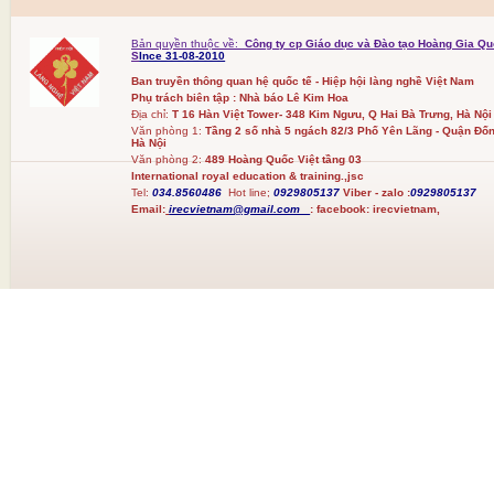
Bản quyền thuộc về:
Công ty cp Giáo dục và Đào tạo Hoàng Gia Qu
S
Ince 31-08-2010
Ban truyền thông quan hệ quốc tế - Hiệp hội làng nghề Việt Nam
Phụ trách biên tập : Nhà báo Lê Kim Hoa
Địa chỉ:
T 16 Hàn Việt Tower- 348 Kim Ngưu, Q Hai Bà Trưng, Hà Nội
Văn phòng 1:
Tầng 2 số nhà 5 ngách 82/3 Phố Yên Lãng - Quận Đốn
Hà Nội
Văn phòng 2:
489 Hoàng Quốc Việt tầng 03
International royal education & training.,jsc
Tel:
034.8560486
Hot line;
0929805137
Viber - zalo :
0929805137
Email:
irecvietnam@gmail.com
:
facebook:
irecvietnam,