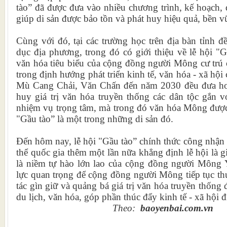
tào” đã được đưa vào nhiều chương trình, kế hoạch, đ
giúp di sản được bảo tồn và phát huy hiệu quả, bền 
Cùng với đó, tại các trường học trên địa bàn tỉnh đề
dục địa phương, trong đó có giới thiệu về lễ hội "Gầ
văn hóa tiêu biểu của cộng đồng người Mông cư trú ở
trong định hướng phát triển kinh tế, văn hóa - xã hộ
Mù Cang Chải, Văn Chấn đến năm 2030 đều đưa hoạ
huy giá trị văn hóa truyền thống các dân tộc gắn vớ
nhiệm vụ trọng tâm, mà trong đó văn hóa Mông được 
"Gầu tào” là một trong những di sản đó.
Đến hôm nay, lễ hội "Gầu tào” chính thức công nhận l
thể quốc gia thêm một lần nữa khẳng định lễ hội là giá
là niềm tự hào lớn lao của cộng đồng người Mông 
lực quan trọng để cộng đồng người Mông tiếp tục th
tác gìn giữ và quảng bá giá trị văn hóa truyền thống đ
du lịch, văn hóa, góp phần thúc đẩy kinh tế - xã hội 
Theo:
baoyenbai.com.vn