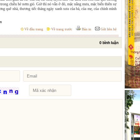
t trong chiều hè nơm gió. Giờ thì nó vẫn ở đó, mặc nắng mưa, mặc biến thiên sự
ơng quê nhà, thương tiếc tháng ngày xanh xưa của bà, của mẹ, của chính mình
vn
Về đầu trang
Về trang trước
Bản in
Gửi liên hệ
0 bình luận