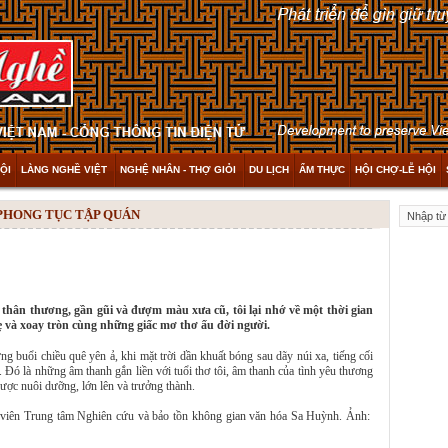
ỘI
LÀNG NGHỀ VIỆT
NGHỆ NHÂN - THỢ GIỎI
DU LỊCH
ẨM THỰC
HỘI CHỢ-LỄ HỘI
 PHONG TỤC TẬP QUÁN
 thân thương, gần gũi và đượm màu xưa cũ, tôi lại nhớ về một thời gian
ẹ và xoay tròn cùng những giấc mơ thơ ấu đời người.
ững buổi chiều quê yên ả, khi mặt trời dần khuất bóng sau dãy núi xa, tiếng cối
à. Đó là những âm thanh gắn liền với tuổi thơ tôi, âm thanh của tình yêu thương
được nuôi dưỡng, lớn lên và trưởng thành.