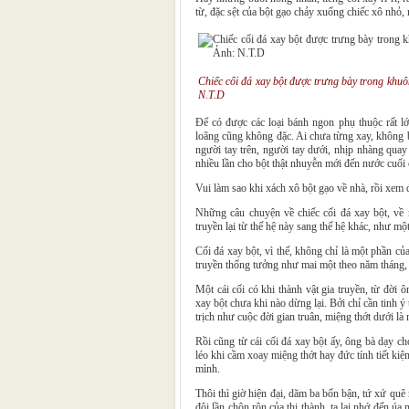
từ, đặc sệt của bột gạo chảy xuống chiếc xô nhỏ,
Chiếc cối đá xay bột được trưng bày trong khu
N.T.D
Để có được các loại bánh ngon phụ thuộc rất l
loãng cũng không đặc. Ai chưa từng xay, không bi
người tay trên, người tay dưới, nhịp nhàng quay
nhiều lần cho bột thật nhuyễn mới đến nước cuối
Vui làm sao khi xách xô bột gạo về nhà, rồi xem 
Những câu chuyện về chiếc cối đá xay bột, về
truyền lại từ thế hệ này sang thế hệ khác, như mộ
Cối đá xay bột, vì thế, không chỉ là một phần của
truyền thống tưởng như mai một theo năm tháng, 
Một cái cối có khi thành vật gia truyền, từ đời
xay bột chưa khi nào dừng lại. Bởi chỉ cần tinh ý
trịch như cuộc đời gian truân, miệng thớt dưới là
Rồi cũng từ cái cối đá xay bột ấy, ông bà dạy ch
léo khi cầm xoay miệng thớt hay đức tính tiết ki
mình.
Thôi thì giờ hiện đại, dăm ba bốn bận, tứ xứ quê
đôi lần chộn rộn của thị thành, ta lại nhớ đến úa