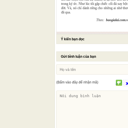
trong ký ức. Như lúc tôi gặp chiếc cối đá xay bộ
đời. Và, nó chỉ dành riêng cho những ai nhớ thư
đã qua.
Theo:
baogialai.com.
Ý kiến bạn đọc
Gửi bình luận của bạn
(Bấm vào đây để nhận mã)