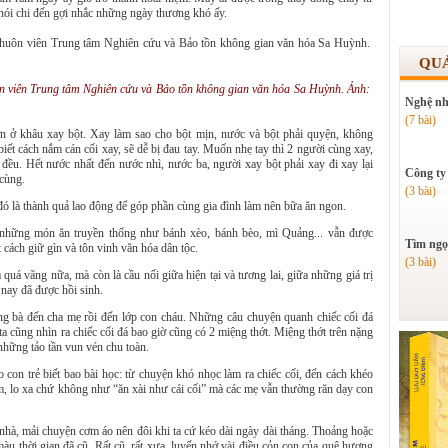
 nói chi đến gợi nhắc những ngày thương khó ấy.
QU
ôn viên Trung tâm Nghiên cứu và Bảo tồn không gian văn hóa Sa Huỳnh. Ảnh:
Nghệ nh
(7 bài)
ớn ở khâu xay bột. Xay làm sao cho bột mịn, nước và bột phải quyện, không
ết cách nắm cán cối xay, sẽ dễ bị đau tay. Muốn nhẹ tay thì 2 người cùng xay,
 đều. Hết nước nhất đến nước nhì, nước ba, người xay bột phải xay đi xay lại
Công ty
 cùng.
(3 bài)
đó là thành quả lao động để góp phần cùng gia đình làm nên bữa ăn ngon.
 những món ăn truyền thống như bánh xèo, bánh bèo, mì Quảng... vẫn được
Tìm ngọ
t cách giữ gìn và tôn vinh văn hóa dân tộc.
(3 bài)
 quá vãng nữa, mà còn là cầu nối giữa hiện tại và tương lai, giữa những giá trị
nay đã được hồi sinh.
 ông bà đến cha mẹ rồi đến lớp con cháu. Những câu chuyện quanh chiếc cối đá
 ta cũng nhìn ra chiếc cối đá bao giờ cũng có 2 miệng thớt. Miệng thớt trên nặng
 những tảo tần vun vén chu toàn.
o con trẻ biết bao bài học: từ chuyện khó nhọc làm ra chiếc cối, đến cách khéo
ệm, lo xa chứ không như “ăn xài như cái cối” mà các mẹ vẫn thường răn dạy con
 nhà, mải chuyện cơm áo nên đôi khi ta cứ kéo dài ngày dài tháng. Thoảng hoặc
 màu thời gian đã cũ. Rất cũ, rất xưa, luyến nhớ vài điều cỏn con của quê hương