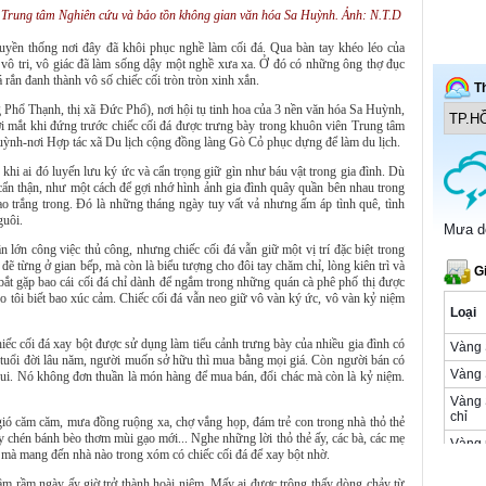
ên Trung tâm Nghiên cứu và bảo tồn không gian văn hóa Sa Huỳnh. Ảnh: N.T.D
ruyền thống nơi đây đã khôi phục nghề làm cối đá. Qua bàn tay khéo léo của
vô tri, vô giác đã làm sống dậy một nghề xưa xa. Ở đó có những ông thợ đục
 rắn đanh thành vô số chiếc cối tròn tròn xinh xắn.
Phổ Thạnh, thị xã Đức Phổ), nơi hội tụ tinh hoa của 3 nền văn hóa Sa Huỳnh,
i mắt khi đứng trước chiếc cối đá được trưng bày trong khuôn viên Trung tâm
ỳnh-nơi Hợp tác xã Du lịch cộng đồng làng Gò Cỏ phục dựng để làm du lịch.
khi ai đó luyến lưu ký ức và cẩn trọng giữ gìn như báu vật trong gia đình. Dù
ẩn thận, như một cách để gợi nhớ hình ảnh gia đình quây quần bên nhau trong
o trắng trong. Đó là những tháng ngày tuy vất vả nhưng ấm áp tình quê, tình
guôi.
 lớn công việc thủ công, nhưng chiếc cối đá vẫn giữ một vị trí đặc biệt trong
ẽ từng ở gian bếp, mà còn là biểu tượng cho đôi tay chăm chỉ, lòng kiên trì và
 bắt gặp bao cái cối đá chỉ dành để ngắm trong những quán cà phê phố thị được
ho tôi biết bao xúc cảm. Chiếc cối đá vẫn neo giữ vô vàn ký ức, vô vàn kỷ niệm
iếc cối đá xay bột được sử dụng làm tiểu cảnh trưng bày của nhiều gia đình có
ó tuổi đời lâu năm, người muốn sở hữu thì mua bằng mọi giá. Còn người bán có
o vui. Nó không đơn thuần là món hàng để mua bán, đổi chác mà còn là kỷ niệm.
 gió căm căm, mưa đồng ruộng xa, chợ vắng họp, đám trẻ con trong nhà thỏ thẻ
y chén bánh bèo thơm mùi gạo mới... Nghe những lời thỏ thẻ ấy, các bà, các mẹ
 mà mang đến nhà nào trong xóm có chiếc cối đá để xay bột nhờ.
rầm rầm ngày ấy giờ trở thành hoài niệm. Mấy ai được trông thấy dòng chảy từ