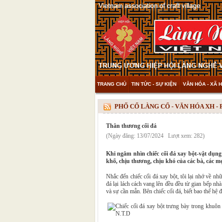
TRANG CHỦ
TIN TỨC - SỰ KIỆN
VĂN HÓA - XÃ H
THAM KHẢO & KHÁM PHÁ
VIDEO
PHỐ CỔ LÀNG CỔ - VĂN HÓA XH -
Thân thương cối đá
(Ngày đăng: 13/07/2024 Lượt xem: 282)
Khi ngắm nhìn chiếc cối đá xay bột-vật dụng
khổ, chịu thương, chịu khó của các bà, các m
Nhắc đến chiếc cối đá xay bột, tôi lại nhớ về nh
đá lại lách cách vang lên đều đều từ gian bếp nh
và sự cần mẫn. Bên chiếc cối đá, biết bao thế hệ 