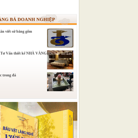
ẢNG BÁ DOANH NGHIỆP
ân viết sử bằng gốm
 Tư Vấn thiết kế NHÀ VÀNG
c trong đá