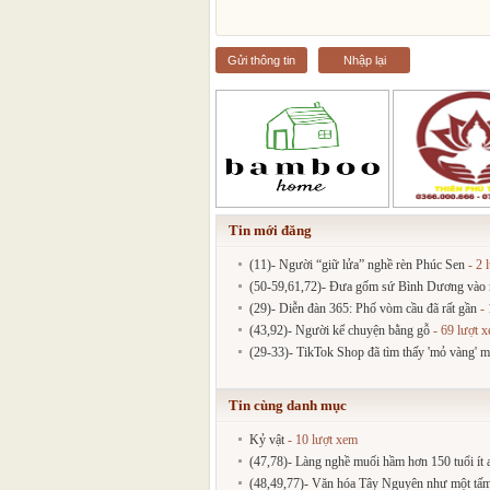
Gửi thông tin
Nhập lại
Tin mới đăng
(11)- Người “giữ lửa” nghề rèn Phúc Sen
- 2 
(50-59,61,72)- Đưa gốm sứ Bình Dương vào mạ
(29)- Diễn đàn 365: Phố vòm cầu đã rất gần
- 
(43,92)- Người kể chuyện bằng gỗ
- 69 lượt 
(29-33)- TikTok Shop đã tìm thấy 'mỏ vàng' m
Tin cùng danh mục
Kỷ vật
- 10 lượt xem
(47,78)- Làng nghề muối hầm hơn 150 tuổi ít a
(48,49,77)- Văn hóa Tây Nguyên như một tấm