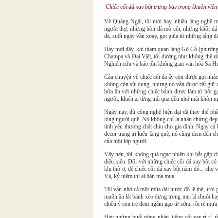
Chiếc cối đá xay bột trưng bày trong khuôn vi
Về Quảng Ngãi, tôi mới hay, nhiều làng nghề t
người thợ, những hòn đá mồ côi, những khối đá 
đá, suốt ngày vần xoay, gọt giũa từ những tảng đá
Hay mới đây, khi tham quan làng Gò Cỏ (phường 
Champa và Đại Việt, tôi dường như không thể rờ
Nghiên cứu và bảo tồn không gian văn hóa Sa Hu
Câu chuyện về chiếc cối đá ấy còn được gợi nhắc 
không còn sử dụng, nhưng nó vẫn được cất giữ c
bữa ăn với những chiếc bánh được làm từ bột gạ
người, khiến ai từng trải qua đều nhớ mãi khôn n
Ngày nay, dù công nghệ hiện đại đã thay thế phần
lòng người quê. Nó không chỉ là nhân chứng đẹp đ
tình yêu thương chắt chiu cho gia đình. Ngay cả
decor trang trí kiểu làng quê, nó cũng đem đến c
của một lớp người.
Vậy nên, tôi không quá ngạc nhiên khi bắt gặp ch
điều kiện. Đối với những chiếc cối đá xay bột c
khi thờ ơ, để chiếc cối đá xay bột nằm đó... ch
Và, kỷ niệm thì ai bán mà mua.
Tôi vẫn nhớ cả một mùa dài nước đổ lê thê, trời
muốn ăn lát bánh xèo đựng trong mẹt lá chuối ha
chiều ý con trẻ đem ngâm gạo từ sớm, rồi rẽ mưa
Hay những buổi nông nhàn, tiếng cối xay rì rì, 