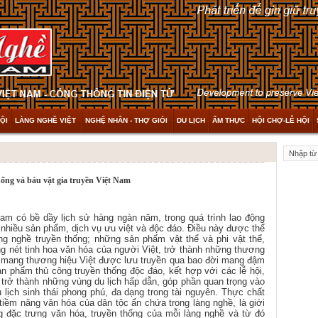
ỘI
LÀNG NGHỀ VIỆT
NGHỆ NHÂN - THỢ GIỎI
DU LỊCH
ẨM THỰC
HỘI CHỢ-LỄ HỘI
ống và báu vật gia truyền Việt Nam
nam có bề dầy lịch sử hàng ngàn năm, t
rong quá trình lao động
a nhiều sản phẩm, dịch vụ ưu việt và độc đáo. Điều này được thể
àng nghề truyền thống; những sản phẩm vật thể và phi vật thể,
g nét tinh hoa văn hóa của người Việt, trở thành những thương
ền mang thương hiệu Việt được lưu truyền qua bao đời mang đậm
n phẩm thủ công truyền thống độc đáo, kết hợp với các lễ hội,
ã trở thành những vùng du lịch hấp dẫn, góp phần quan trọng vào
u lịch sinh thái phong phú, đa dạng trong tài nguyên. Thực chất
 tiềm năng văn hóa của dân tộc ẩn chứa trong làng nghề, là giới
g đặc trưng văn hóa, truyền thống của mỗi làng nghề và từ đó