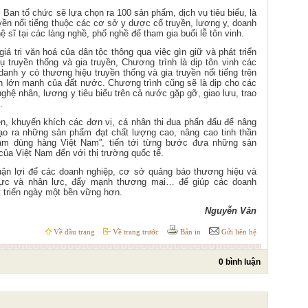
, Ban tổ chức sẽ lựa chọn ra 100 sản phẩm, dịch vụ tiêu biểu,
là
uyền nổi tiếng thuộc các cơ sở y dược cổ truyền, lương y, doanh
 sĩ tại các làng nghề, phố nghề để tham gia buổi lễ tôn vinh.
iá trị văn hoá của dân tộc thông qua việc gìn giữ và phát triển
ụ truyền thống và gia truyền,
Chương trình là dịp tôn vinh các
anh y có thương hiệu truyền thống và gia truyền nổi tiếng trên
ển lớn mạnh của đất nước.
Chương trình
cũng sẽ là dịp cho các
ghệ nhân, lương y tiêu biểu trên cả nước gặp gỡ, giao lưu, trao
.
ên, khuyến khích các đơn vị, cá nhân thi đua phấn đấu để nâng
ạo ra những sản phẩm đạt chất lượng cao, nâng cao tinh thần
am dùng hàng Việt Nam”, tiến tới từng bước đưa những sản
của Việt Nam đến với thị trường quốc tế.
huận lợi để các doanh nghiệp, cơ sở quảng báo thương hiệu và
lực và nhân lực, đẩy mạnh thương mại… để giúp các doanh
t triển ngày một bền vững hơn.
Nguyễn Vân
Về đầu trang
Về trang trước
Bản in
Gửi liên hệ
0 bình luận