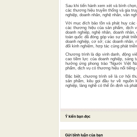
Sau khi tiến hành xem xét và bình chọn
các thương hiệu truyền thống và gia tr
nghiệp, doanh nhân, nghệ nhân, văn nghệ
V
ới mục đích bảo tồn và phát huy các g
các thương hiệu của sản phẩm, dịch v
doanh nghiệp, nghệ nhân, doanh nhân, d
toàn quốc đã đóng góp vào sự phát tri
doanh nghiệp, cơ sở; các doanh nhân, n
đổi kinh nghiệm, hợp tác cùng phát triển
Chương trình là dịp vinh danh, động vi
cao tiềm lực của doanh nghiệp, sáng t
hưởng ứng phong trào “Người Việt N
phẩm, dịch vụ có thương hiệu nổi tiếng 
Đặc biệt, chương trình sẽ là cơ hội t
sản phẩm, kêu gọi đầu tư về nguồn 
nghiệp, làng nghề có thể ổn định và phá
Ý kiến bạn đọc
Gửi bình luận của bạn