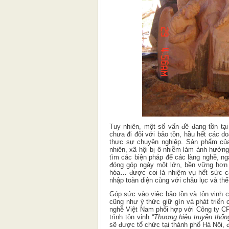
Tuy nhiên, một số vấn đề đang tồn tại 
chưa đi đôi với bảo tồn, hầu hết các d
thực sự chuyên nghiệp. Sản phẩm của
nhiên, xã hội bị ô nhiễm làm ảnh hưởng
tìm các biện pháp để các làng nghề, ng
đóng góp ngày một lớn, bền vững hơn ch
hóa… được coi là nhiệm vụ hết sức cấp
nhập toàn diện cùng với châu lục và thế
Góp sức vào việc bảo tồn và tôn vinh c
cũng như ý thức giữ gìn và phát triển 
nghề Việt Nam phối hợp với Công ty CP
trình t
ôn vinh “
Thương hiệu truyền thống
sẽ được tổ chức tại thành phố Hà Nội, đ