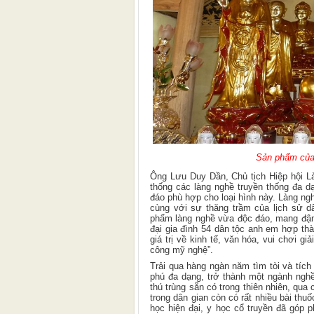
Sản phẩm của 
Ông Lưu Duy Dần, Chủ tịch Hiệp hội Là
thống các làng nghề truyền thống đa d
đáo phù hợp cho loại hình này. Làng ngh
cùng với sự thăng trầm của lịch sử 
phẩm làng nghề vừa độc đáo, mang đậm 
đại gia đình 54 dân tộc anh em hợp thà
giá trị về kinh tế, văn hóa, vui chơi g
công mỹ nghệ”.
Trải qua hàng ngàn năm tìm tòi và tích
phú đa dạng, trở thành một ngành nghề
thú trùng sẵn có trong thiên nhiên, qua
trong dân gian còn có rất nhiều bài thu
học hiện đại, y học cổ truyền đã góp