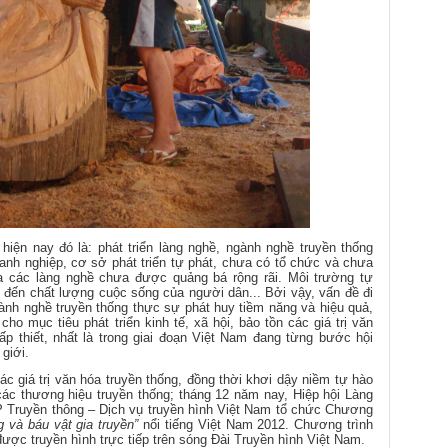
hiện nay đó là: phát triển làng nghề, ngành nghề truyền thống
oanh nghiệp, cơ sở phát triển tự phát, chưa có tổ chức và chưa
 các làng nghề chưa được quảng bá rộng rãi. Môi trường tự
 đến chất lượng cuộc sống của người dân... Bởi vậy, vấn đề đi
ành nghề truyền thống thực sự phát huy tiềm năng và hiệu quả,
o mục tiêu phát triển kinh tế, xã hội, bảo tồn các giá trị văn
 thiết, nhất là trong giai đoạn Việt Nam đang từng bước hội
 giới.
ác giá trị văn hóa truyền thống, đồng thời khơi dậy niềm tự hào
các thương hiệu truyền thống; tháng 12 năm nay, Hiệp hội Làng
 Truyền thông – Dịch vụ truyền hình Việt Nam tổ chức
Chương
 và báu vật gia truyền”
nổi tiếng Việt Nam 2012. Chương trình
ược truyền hình trực tiếp trên sóng Đài Truyền hình Việt Nam.