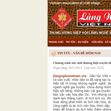
TRANG CHỦ
TIN TỨC - SỰ KIỆN
VĂN HÓA - XÃ H
THAM KHẢO & KHÁM PHÁ
VIDEO
TIN TỨC - VẤN ĐỀ HÔM NAY
Chương trình tôn vinh thương hiệu truyền th
(Ngày đăng: 20/11/2012 Lượt xem: 2235)
(langnghevietnam.vn)
- Dân tộc Việt 
và sản xuất, nhân dân ta đã sáng tạo r
hiện rất rõ trong những ngành nghề, l
ngành nghề gia truyền, chứa đựng nhữn
hiệu nổi tiếng, những báu vật gia truy
bản sắc văn hóa dân tộc. Với những sả
danh lam thắng cảnh, di tích lịch sử, đ
hoạt động phát triển du lịch văn hóa, d
Làng nghề là du lịch văn hóa, khơi dậy
thiệu để khách du lịch hiểu thêm nhữn