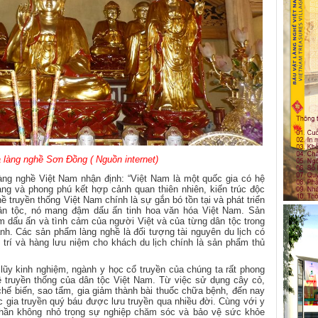
làng nghề Sơn Đồng ( Nguồn internet)
ng nghề Việt Nam nhận định: “Việt Nam là một quốc gia có hệ
ạng và phong phú kết hợp cảnh quan thiên nhiên, kiến trúc độc
ề truyền thống Việt Nam chính là sự gắn bó tồn tại và phát triển
dân tộc, nó mang đậm dấu ấn tinh hoa văn hóa Việt Nam. Sản
dấu ấn và tình cảm của người Việt và của từng dân tộc trong
nh. Các sản phẩm làng nghề là đối tượng tài nguyên du lịch có
iải trí và hàng lưu niệm cho khách du lịch chính là sản phẩm thủ
 lũy kinh nghiệm, ngành y học cổ truyền của chúng ta rất phong
 truyền thống của dân tộc Việt Nam. Từ việc sử dụng cây cỏ,
 chế biến, sao tẩm, gia giảm thành bài thuốc chữa bệnh, đến nay
ốc gia truyền quý báu được lưu truyền qua nhiều đời. Cùng với y
 phần không nhỏ trong sự nghiệp chăm sóc và bảo vệ sức khỏe