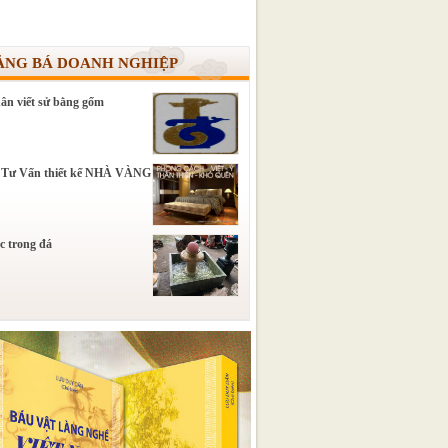
ẢNG BÁ DOANH NGHIỆP
ân viết sử bằng gốm
 Tư Vấn thiết kế NHÀ VÀNG
c trong đá