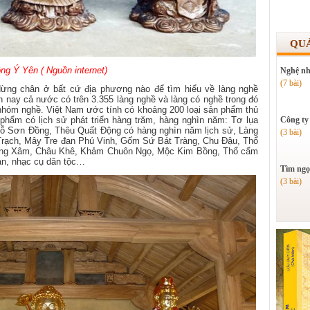
QU
ng Ý Yên ( Nguồn internet)
Nghệ nh
(7 bài)
 dừng chân ở bất cứ địa phương nào để tìm hiểu về làng nghề
ện nay cả nước có trên 3.355 làng nghề và làng có nghề trong đó
 nhóm nghề. Việt Nam ước tính có khoảng 200 loại sản phẩm thủ
 phẩm có lịch sử phát triển hàng trăm, hàng nghìn năm: Tơ lụa
Công ty
ỗ Sơn Đồng, Thêu Quất Động có hàng nghìn năm lịch sử, Làng
(3 bài)
rạch, Mây Tre đan Phú Vinh, Gốm Sứ Bát Tràng, Chu Đậu, Thổ
ồng Xâm, Châu Khê, Khảm Chuôn Ngọ, Mộc Kim Bồng, Thổ cẩm
an, nhạc cụ dân tộc…
Tìm ngọ
(3 bài)