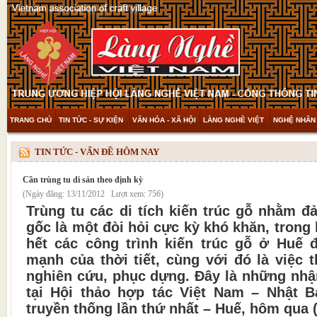
TRANG CHỦ
TIN TỨC - SỰ KIỆN
VĂN HÓA - XÃ HỘI
LÀNG NGHỀ VIỆT
NGHỆ NHÂN 
THAM KHẢO & KHÁM PHÁ
VIDEO
TIN TỨC - VẤN ĐỀ HÔM NAY
Cần trùng tu di sản theo định kỳ
(Ngày đăng: 13/11/2012 Lượt xem: 756)
Trùng tu các di tích kiến trúc gỗ nhằm 
gốc là một đòi hỏi cực kỳ khó khăn, trong 
hết các công trình kiến trúc gỗ ở Huế 
mạnh của thời tiết, cùng với đó là việc t
nghiên cứu, phục dựng. Đây là những nhậ
tại Hội thảo hợp tác Việt Nam – Nhật B
truyền thống lần thứ nhất – Huế, hôm qua (