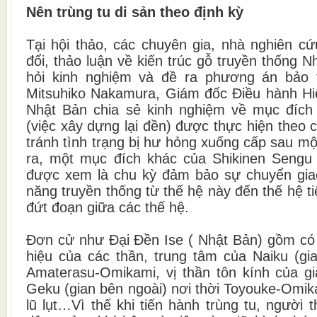
Nên trùng tu di sản theo định kỳ
Tại hội thảo, các chuyên gia, nhà nghiên cứ
đổi, thảo luận về kiến trúc gỗ truyền thống 
hỏi kinh nghiệm và đề ra phương án bảo 
Mitsuhiko Nakamura, Giám đốc Điều hành H
Nhật Bản chia sẻ kinh nghiệm về mục đích
(việc xây dựng lại đền) được thực hiện theo
tránh tình trạng bị hư hỏng xuống cấp sau một
ra, một mục đích khác của Shikinen Sengu 
được xem là chu kỳ đảm bảo sự chuyển giao
năng truyền thống từ thế hệ này đến thế hệ t
đứt đoạn giữa các thế hệ.
Đơn cử như Đại Đền Ise ( Nhật Bản) gồm có 
hiệu của các thần, trung tâm của Naiku (gi
Amaterasu-Omikami, vị thần tôn kính của g
Geku (gian bên ngoài) nơi thời Toyouke-Omika
lũ lụt…Vì thế khi tiến hành trùng tu, người 