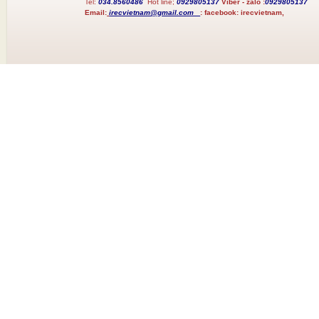
Tel:
034.8560486
Hot line;
0929805137
Viber - zalo :
0929805137
Email:
irecvietnam@gmail.com
:
facebook:
irecvietnam,