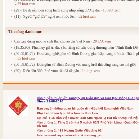
- 55 lượt xem
(29)- Để di sản luôn song hành cùng nhịp sống đương đại
- 13 lượt xem
(11)- Người “giữ lửa” nghề rèn Phúc Sen
- 62 lượt xem
Tin cùng danh mục
Cần xây dựng một hệ sinh thái cho áo dài Việt Nam
- 20 lượt xem
(18,35,90)- Phát huy giá trị đặc sắc, riêng có, xây dựng thương hiệu “Ninh Bình-Đô t
(50-59,61,72)- Đưa làng nghề gốm sứ Bình Dương gia nhập mạng lưới các Thành phố
- 55 lượt xem
(50-59,61,72)- Đưa gốm sứ Bình Dương vào mạng lưới thủ công sáng tạo thế giới
- 
(29)- Diễn đàn 365: Phố vòm cầu đã rất gần
- 14 lượt xem
Bản quyền thuộc về:
Công ty cp Giáo dục và Đào tạo Hoàng Gia Qu
S
Ince 31-08-2010
Ban truyền thông quan hệ quốc tế - Hiệp hội làng nghề Việt Nam
Phụ trách biên tập : Nhà báo Lê Kim Hoa
Địa chỉ:
T 16 Hàn Việt Tower- 348 Kim Ngưu, Q Hai Bà Trưng, Hà Nội
Văn phòng 1:
Tầng 2 số nhà 5 ngách 82/3 Phố Yên Lãng - Quận Đốn
Hà Nội
Văn phòng 2:
489 Hoàng Quốc Việt tầng 03
International royal education & training.,jsc