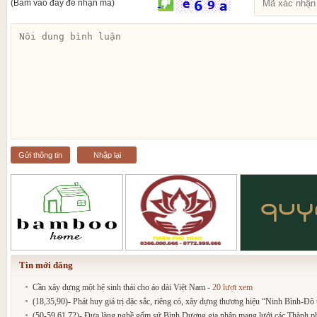
(Bấm vào đây để nhận mã)
Gửi thông tin
Nhập lại
Tin mới đăng
Cần xây dựng một hệ sinh thái cho áo dài Việt Nam
- 20 lượt xem
(18,35,90)- Phát huy giá trị đặc sắc, riêng có, xây dựng thương hiệu “Ninh Bình-Đô t
(50-59,61,72)- Đưa làng nghề gốm sứ Bình Dương gia nhập mạng lưới các Thành phố