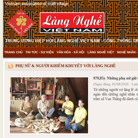
TRANG CHỦ
TIN TỨC - SỰ KIỆN
VĂN HÓA - XÃ HỘI
LÀNG NGHỀ VIỆT
NGHỆ NHÂN -
THAM KHẢO & KHÁM PHÁ
VIDEO
PHỤ NỮ & NGƯỜI KHIẾM KHUYẾT VỚI LÀNG NGHỀ
979,85)- Những phụ nữ giữ
(Ngày đăng: 05/08/2026 Lượt
Từ những người vợ lặng lẽ ch
ngàn đến những nghệ nhân mi
trầm xã Vạn Thắng đã dành cả 