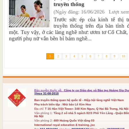
truyền thống
(Ngày đăng: 16/06/2026 Lượt xem
Trước sức ép của kinh tế thị t
truyền thống trên địa bàn tỉnh
một. Tuy vậy, ở các làng nghề như: ươm tơ Cổ Chất
người phụ nữ vẫn bền bỉ bám nghề...
1
2
3
4
5
6
7
8
9
10
Bản quyền thuộc về:
Công ty cp Giáo dục và Đào tạo Hoàng Gia Qu
S
Ince 31-08-2010
Ban truyền thông quan hệ quốc tế - Hiệp hội làng nghề Việt Nam
Phụ trách biên tập : Nhà báo Lê Kim Hoa
Địa chỉ:
T 16 Hàn Việt Tower- 348 Kim Ngưu, Q Hai Bà Trưng, Hà Nội
Văn phòng 1:
Tầng 2 số nhà 5 ngách 82/3 Phố Yên Lãng - Quận Đốn
Hà Nội
Văn phòng 2:
489 Hoàng Quốc Việt tầng 03
International royal education & training.,jsc