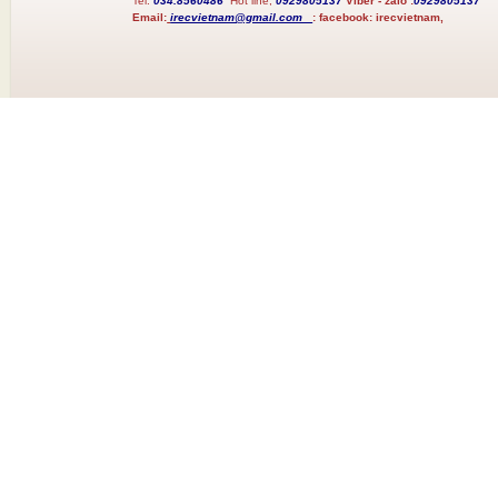
Tel:
034.8560486
Hot line;
0929805137
Viber - zalo :
0929805137
Email:
irecvietnam@gmail.com
:
facebook:
irecvietnam,