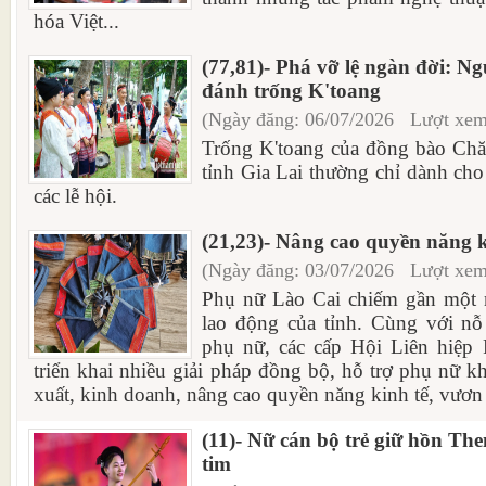
hóa Việt...
(77,81)- Phá vỡ lệ ngàn đời: N
đánh trống K'toang
(Ngày đăng: 06/07/2026 Lượt xem
Trống K'toang của đồng bào Chă
tỉnh Gia Lai thường chỉ dành cho
các lễ hội.
(21,23)- Nâng cao quyền năng k
(Ngày đăng: 03/07/2026 Lượt xem
Phụ nữ Lào Cai chiếm gần một n
lao động của tỉnh. Cùng với nỗ
phụ nữ, các cấp Hội Liên hiệp 
triển khai nhiều giải pháp đồng bộ, hỗ trợ phụ nữ kh
xuất, kinh doanh, nâng cao quyền năng kinh tế, vươn 
(11)- Nữ cán bộ trẻ giữ hồn The
tim