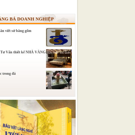
ẢNG BÁ DOANH NGHIỆP
ân viết sử bằng gốm
 Tư Vấn thiết kế NHÀ VÀNG
c trong đá