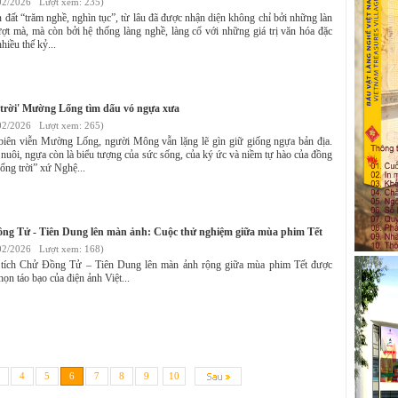
02/2026 Lượt xem: 235)
 đất “trăm nghề, nghìn tục”, từ lâu đã được nhận diện không chỉ bởi những làn
ợt mà, mà còn bởi hệ thống làng nghề, làng cổ với những giá trị văn hóa đặc
nhiều thế kỷ...
g trời' Mường Lống tìm dấu vó ngựa xưa
02/2026 Lượt xem: 265)
iên viễn Mường Lống, người Mông vẫn lặng lẽ gìn giữ giống ngựa bản địa.
 nuôi, ngựa còn là biểu tượng của sức sống, của ký ức và niềm tự hào của đồng
ổng trời” xứ Nghệ...
ồng Tử - Tiên Dung lên màn ảnh: Cuộc thử nghiệm giữa mùa phim Tết
02/2026 Lượt xem: 168)
 tích Chử Đồng Tử – Tiên Dung lên màn ảnh rộng giữa mùa phim Tết được
họn táo bạo của điện ảnh Việt...
4
5
6
7
8
9
10