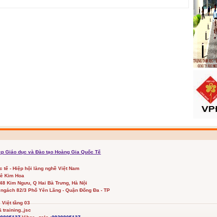
cp Giáo dục và Đào tạo Hoàng Gia Quốc Tế
ốc tế - Hiệp hội làng nghề Việt Nam
Lê Kim Hoa
348 Kim Ngưu, Q Hai Bà Trưng, Hà Nội
 ngách 82/3 Phố Yên Lãng - Quận Đống Đa - TP
Việt tầng 03
 training.,jsc