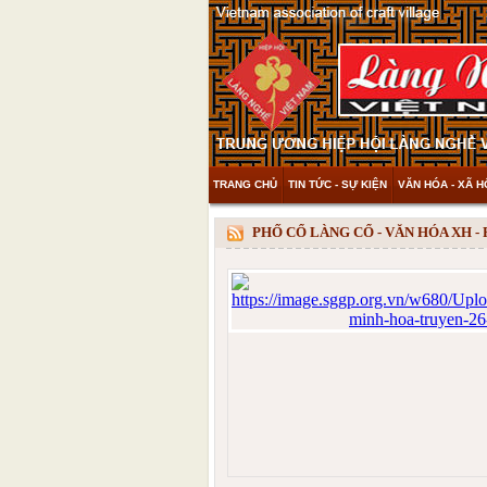
TRANG CHỦ
TIN TỨC - SỰ KIỆN
VĂN HÓA - XÃ H
THAM KHẢO & KHÁM PHÁ
VIDEO
PHỐ CỔ LÀNG CỔ - VĂN HÓA XH -