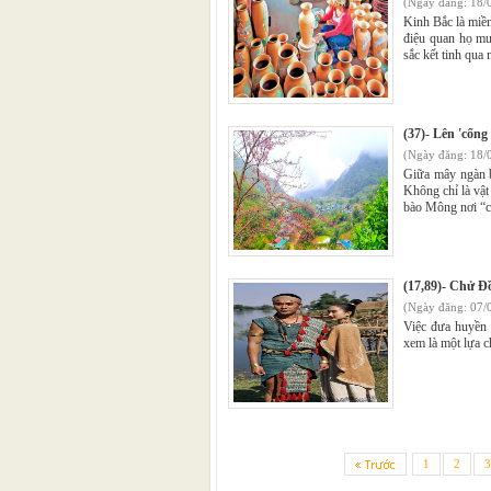
(Ngày đăng: 18/
Kinh Bắc là miền
điệu quan họ mư
sắc kết tinh qua 
(37)- Lên 'cổn
(Ngày đăng: 18/
Giữa mây ngàn b
Không chỉ là vật
bào Mông nơi “c
(17,89)- Chử Đ
(Ngày đăng: 07/
Việc đưa huyền
xem là một lựa c
1
2
3