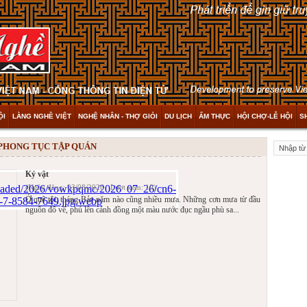
ỘI
LÀNG NGHỀ VIỆT
NGHỆ NHÂN - THỢ GIỎI
DU LỊCH
ẨM THỰC
HỘI CHỢ-LỄ HỘI
S
 PHONG TỤC TẬP QUÁN
Kỷ vật
(Ngày đăng: 03/08/2026 Lượt xem: 10)
Ở quê tôi, tháng Bảy năm nào cũng nhiều mưa. Những cơn mưa từ đầu
nguồn đổ về, phủ lên cánh đồng một màu nước đục ngầu phù sa...