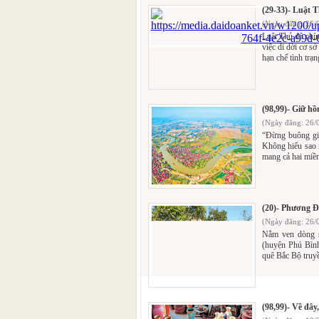
(29-33)- Luật 
(Ngày đăng: 26/
Luật Thủ đô chín
việc di dời cơ s
hạn chế tình trạ
(98,99)- Giữ hồ
(Ngày đăng: 26/
“Đừng buông gi
Không hiểu sao m
mang cả hai miền 
(20)- Phương Đ
(Ngày đăng: 26/
Nằm ven dòng 
(huyện Phú Bình
quê Bắc Bộ truyề
(98,99)- Về đâ