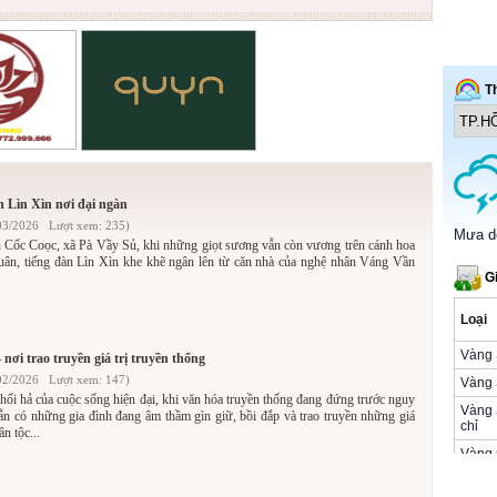
n Lìn Xìn nơi đại ngàn
03/2026 Lượt xem: 235)
 Cốc Coọc, xã Pà Vầy Sủ, khi những giọt sương vẫn còn vương trên cánh hoa
ân, tiếng đàn Lìn Xìn khe khẽ ngân lên từ căn nhà của nghệ nhân Váng Vần
 nơi trao truyền giá trị truyền thống
02/2026 Lượt xem: 147)
ối hả của cuộc sống hiện đại, khi văn hóa truyền thống đang đứng trước nguy
ẫn có những gia đình đang âm thầm gìn giữ, bồi đắp và trao truyền những giá
ân tộc...