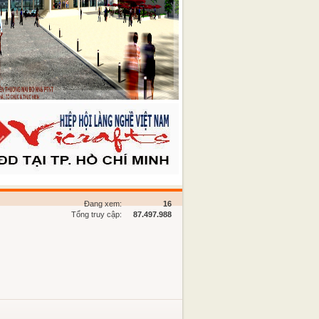
Đang xem:
16
Tổng truy cập:
87.497.988