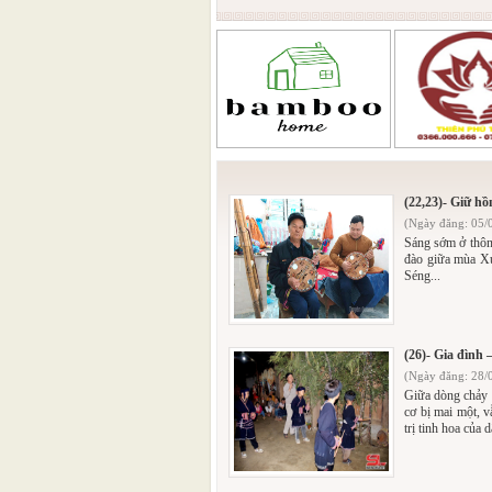
(22,23)- Giữ hồ
(Ngày đăng: 05/
Sáng sớm ở thôn
đào giữa mùa Xu
Séng...
(26)- Gia đình –
(Ngày đăng: 28/
Giữa dòng chảy h
cơ bị mai một, v
trị tinh hoa của d