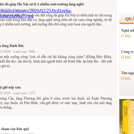
Thủ đô giúp Hà Nội xử lý ô nhiễm môi trường làng nghề
02/2026 Lượt xem: 131)
h thức có hiệu lực và đi vào đời sống đã giúp Hà Nội có thêm tính tự chủ trong
QU
ở sản xuất trong khu dân cư, làng nghề nông thôn tới các cụm công nghiệp, từ đó
ng ô nhiễm môi trường, ảnh hưởng đến đời sống sinh hoạt của người dân...
Nghệ nh
(7 bài)
n làng Kinh Bắc
02/2026 Lượt xem: 168)
Công ty
ọt mắt xuống sông/ Anh về dẫu chỉ đò không cũng chìm” (Đồng Đức Bốn).
(3 bài)
ỗi lần đọc câu thơ ấy, hình ảnh người thôn nữ Kinh Bắc lại hiện lên - đôi mắt
giá trị...
Tìm ngọ
(3 bài)
ộ giữ nếp xưa
02/2026 Lượt xem: 127)
sông Cầu, làng Phương Độ gồm 9 xóm, trước kia thuộc xã Xuân Phương
), nay thuộc xã Phú Bình, vẫn giữ được vẻ mộc mạc, bình yên của một làng
n thống...
y, chạm vào hồn quê