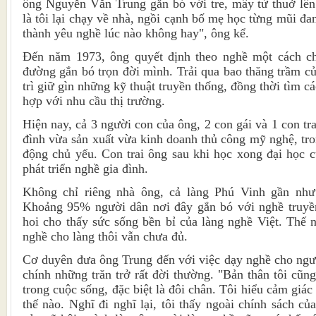
ông Nguyễn Văn Trung gắn bó với tre, mây từ thuở lên
là tôi lại chạy về nhà, ngồi cạnh bố mẹ học từng mũi đan
thành yêu nghề lúc nào không hay", ông kể.
Đến năm 1973, ông quyết định theo nghề một cách ch
đường gắn bó trọn đời mình. Trải qua bao thăng trầm củ
trì giữ gìn những kỹ thuật truyền thống, đồng thời tìm c
hợp với nhu cầu thị trường.
Hiện nay, cả 3 người con của ông, 2 con gái và 1 con tra
đình vừa sản xuất vừa kinh doanh thủ công mỹ nghệ, tro
động chủ yếu. Con trai ông sau khi học xong đại học c
phát triển nghề gia đình.
Không chỉ riêng nhà ông, cả làng Phú Vinh gần như
Khoảng 95% người dân nơi đây gắn bó với nghề truyề
hoi cho thấy sức sống bền bỉ của làng nghề Việt. Thế 
nghề cho làng thôi vẫn chưa đủ.
Cơ duyên đưa ông Trung đến với việc dạy nghề cho ngườ
chính những trăn trở rất đời thường. "Bản thân tôi cũn
trong cuộc sống, đặc biệt là đôi chân. Tôi hiểu cảm giác
thế nào. Nghĩ đi nghĩ lại, tôi thấy ngoài chính sách c