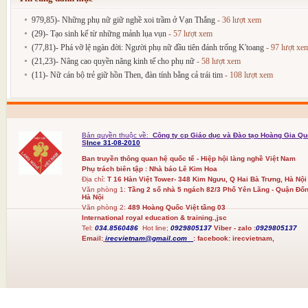
979,85)- Những phụ nữ giữ nghề xoi trầm ở Vạn Thắng
- 36 lượt xem
(29)- Tạo sinh kế từ những mảnh lụa vụn
- 57 lượt xem
(77,81)- Phá vỡ lệ ngàn đời: Người phụ nữ đầu tiên đánh trống K'toang
- 97 lượt xe
(21,23)- Nâng cao quyền năng kinh tế cho phụ nữ
- 58 lượt xem
(11)- Nữ cán bộ trẻ giữ hồn Then, đàn tính bằng cả trái tim
- 108 lượt xem
Bản quyền thuộc về:
Công ty cp Giáo dục và Đào tạo Hoàng Gia Qu
S
Ince 31-08-2010
Ban truyền thông quan hệ quốc tế - Hiệp hội làng nghề Việt Nam
Phụ trách biên tập : Nhà báo Lê Kim Hoa
Địa chỉ:
T 16 Hàn Việt Tower- 348 Kim Ngưu, Q Hai Bà Trưng, Hà Nội
Văn phòng 1:
Tầng 2 số nhà 5 ngách 82/3 Phố Yên Lãng - Quận Đốn
Hà Nội
Văn phòng 2:
489 Hoàng Quốc Việt tầng 03
International royal education & training.,jsc
Tel:
034.8560486
Hot line;
0929805137
Viber - zalo :
0929805137
Email:
irecvietnam@gmail.com
:
facebook:
irecvietnam,