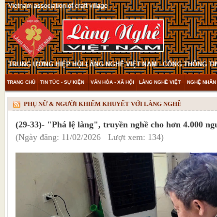
TRANG CHỦ
TIN TỨC - SỰ KIỆN
VĂN HÓA - XÃ HỘI
LÀNG NGHỀ VIỆT
NGHỆ NHÂN 
THAM KHẢO & KHÁM PHÁ
VIDEO
PHỤ NỮ & NGƯỜI KHIẾM KHUYẾT VỚI LÀNG NGHỀ
(29-33)- "Phá lệ làng", truyền nghề cho hơn 4.000 ng
(Ngày đăng: 11/02/2026 Lượt xem: 134)