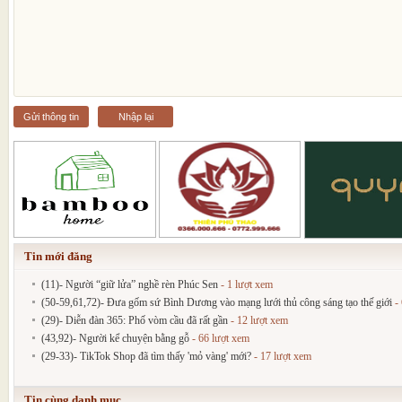
Gửi thông tin
Nhập lại
Tin mới đăng
(11)- Người “giữ lửa” nghề rèn Phúc Sen
- 1 lượt xem
(50-59,61,72)- Đưa gốm sứ Bình Dương vào mạng lưới thủ công sáng tạo thế giới
- 
(29)- Diễn đàn 365: Phố vòm cầu đã rất gần
- 12 lượt xem
(43,92)- Người kể chuyện bằng gỗ
- 66 lượt xem
(29-33)- TikTok Shop đã tìm thấy 'mỏ vàng' mới?
- 17 lượt xem
Tin cùng danh mục