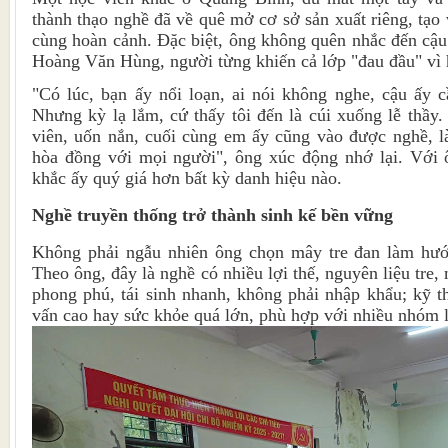
thành thạo nghề đã về quê mở cơ sở sản xuất riêng, tạo
cùng hoàn cảnh. Đặc biệt, ông không quên nhắc đến cậu h
Hoàng Văn Hùng, người từng khiến cả lớp "đau đầu" vì 
"Có lúc, bạn ấy nổi loạn, ai nói không nghe, cậu ấy 
Nhưng kỳ lạ lắm, cứ thấy tôi đến là cúi xuống lễ thầy.
viên, uốn nắn, cuối cùng em ấy cũng vào được nghề, làm
hòa đồng với mọi người", ông xúc động nhớ lại. Với
khắc ấy quý giá hơn bất kỳ danh hiệu nào.
Nghề truyền thống trở thành sinh kế bền vững
Không phải ngẫu nhiên ông chọn mây tre đan làm hướ
Theo ông, đây là nghề có nhiều lợi thế, nguyên liệu tre,
phong phú, tái sinh nhanh, không phải nhập khẩu; kỹ th
vấn cao hay sức khỏe quá lớn, phù hợp với nhiều nhóm 