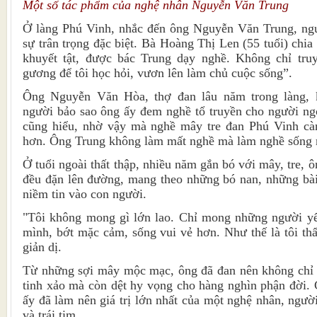
Một số tác phẩm của nghệ nhân Nguyễn Văn Trung
Ở làng Phú Vinh, nhắc đến ông Nguyễn Văn Trung, ng
sự trân trọng đặc biệt. Bà Hoàng Thị Len (55 tuổi) chia 
khuyết tật, được bác Trung dạy nghề. Không chỉ tru
gương để tôi học hỏi, vươn lên làm chủ cuộc sống”.
Ông Nguyễn Văn Hòa, thợ đan lâu năm trong làng, 
người bảo sao ông ấy đem nghề tổ truyền cho người ngo
cũng hiểu, nhờ vậy mà nghề mây tre đan Phú Vinh càn
hơn. Ông Trung không làm mất nghề mà làm nghề sống
Ở tuổi ngoài thất thập, nhiều năm gắn bó với mây, tre,
đều đặn lên đường, mang theo những bó nan, những bài 
niềm tin vào con người.
"Tôi không mong gì lớn lao. Chỉ mong những người yếu
mình, bớt mặc cảm, sống vui vẻ hơn. Như thế là tôi thấ
giản dị.
Từ những sợi mây mộc mạc, ông đã đan nên không chỉ
tinh xảo mà còn dệt hy vọng cho hàng nghìn phận đời. 
ấy đã làm nên giá trị lớn nhất của một nghệ nhân, ngườ
và trái tim.