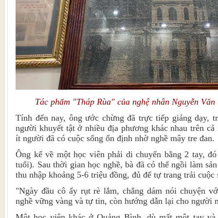
Tác phẩm "Tháp Rùa" của nghệ nhân Nguyễn Văn
Tính đến nay, ông ước chừng đã trực tiếp giảng dạy, 
người khuyết tật ở nhiều địa phương khác nhau trên cả
ít người đã có cuộc sống ổn định nhờ nghề mây tre đan.
Ông kể về một học viên phải di chuyển bằng 2 tay, đó
tuổi). Sau thời gian học nghề, bà đã có thể ngồi làm s
thu nhập khoảng 5-6 triệu đồng, đủ để tự trang trải cuộc
"Ngày đầu cô ấy rụt rè lắm, chẳng dám nói chuyện với
nghề vững vàng và tự tin, còn hướng dẫn lại cho người 
Một học viên khác ở Quảng Bình, dù mất một tay và 