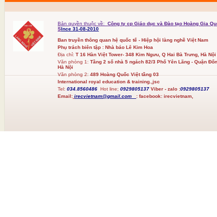
Bản quyền thuộc về:
Công ty cp Giáo dục và Đào tạo Hoàng Gia Qu
S
Ince 31-08-2010
Ban truyền thông quan hệ quốc tế - Hiệp hội làng nghề Việt Nam
Phụ trách biên tập : Nhà báo Lê Kim Hoa
Địa chỉ:
T 16 Hàn Việt Tower- 348 Kim Ngưu, Q Hai Bà Trưng, Hà Nội
Văn phòng 1:
Tầng 2 số nhà 5 ngách 82/3 Phố Yên Lãng - Quận Đốn
Hà Nội
Văn phòng 2:
489 Hoàng Quốc Việt tầng 03
International royal education & training.,jsc
Tel:
034.8560486
Hot line;
0929805137
Viber - zalo :
0929805137
Email:
irecvietnam@gmail.com
:
facebook:
irecvietnam,