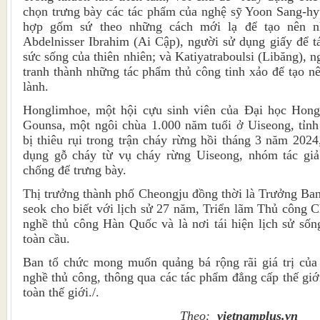
chọn trưng bày các tác phẩm của nghệ sỹ Yoon Sang-hy
hợp gốm sứ theo những cách mới lạ để tạo nên nh
Abdelnisser Ibrahim (Ai Cập), người sử dụng giấy để tá
sức sống của thiên nhiên; và Katiyatraboulsi (Libăng), n
tranh thành những tác phẩm thủ công tinh xảo để tạo 
lành.
Honglimhoe, một hội cựu sinh viên của Đại học Hong
Gounsa, một ngôi chùa 1.000 năm tuổi ở Uiseong, tỉn
bị thiêu rụi trong trận cháy rừng hồi tháng 3 năm 2024
dụng gỗ cháy từ vụ cháy rừng Uiseong, nhóm tác giả 
chống để trưng bày.
Thị trưởng thành phố Cheongju đồng thời là Trưởng Ba
seok cho biết với lịch sử 27 năm, Triển lãm Thủ công C
nghề thủ công Hàn Quốc và là nơi tái hiện lịch sử số
toàn cầu.
Ban tổ chức mong muốn quảng bá rộng rãi giá trị của
nghề thủ công, thông qua các tác phẩm đẳng cấp thế giớ
toàn thế giới./.
Theo:
vietnamplus.vn