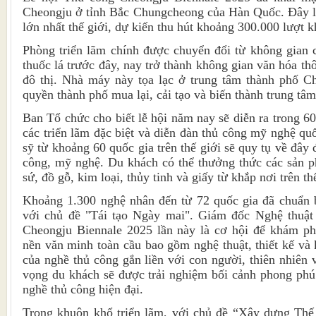
Cheongju ở tỉnh Bắc Chungcheong của Hàn Quốc. Đây là
lớn nhất thế giới, dự kiến thu hút khoảng 300.000 lượt 
Phòng triển lãm chính được chuyển đổi từ không gian 
thuốc lá trước đây, nay trở thành không gian văn hóa thô
đô thị. Nhà máy này tọa lạc ở trung tâm thành phố C
quyền thành phố mua lại, cải tạo và biến thành trung tâm
Ban Tổ chức cho biết lễ hội năm nay sẽ diễn ra trong 60
các triển lãm đặc biệt và diễn đàn thủ công mỹ nghệ qu
sỹ từ khoảng 60 quốc gia trên thế giới sẽ quy tụ về đây
công, mỹ nghệ. Du khách có thể thưởng thức các sản 
sứ, đồ gỗ, kim loại, thủy tinh và giấy từ khắp nơi trên th
Khoảng 1.300 nghệ nhân đến từ 72 quốc gia đã chuẩn 
với chủ đề "Tái tạo Ngày mai". Giám đốc Nghệ thuật
Cheongju Biennale 2025 lần này là cơ hội để khám p
nền văn minh toàn cầu bao gồm nghệ thuật, thiết kế và k
của nghề thủ công gắn liền với con người, thiên nhiên 
vọng du khách sẽ được trải nghiệm bối cảnh phong phú
nghề thủ công hiện đại.
Trong khuôn khổ triển lãm, với chủ đề “Xây dựng Thế 