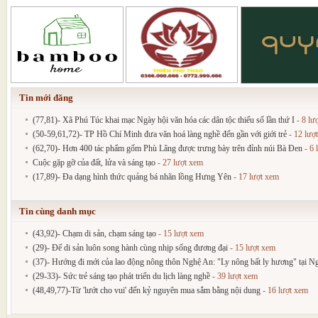
Tin mới đăng
(77,81)- Xã Phú Túc khai mạc Ngày hội văn hóa các dân tộc thiểu số lần thứ I
- 8 lư
(50-59,61,72)- TP Hồ Chí Minh đưa văn hoá làng nghề đến gần với giới trẻ
- 12 lượ
(62,70)- Hơn 400 tác phẩm gốm Phù Lãng được trưng bày trên đỉnh núi Bà Đen
- 6 
Cuộc gặp gỡ của đất, lửa và sáng tạo
- 27 lượt xem
(17,89)- Đa dạng hình thức quảng bá nhãn lồng Hưng Yên
- 17 lượt xem
Tin cùng danh mục
(43,92)- Chạm di sản, chạm sáng tạo
- 15 lượt xem
(29)- Để di sản luôn song hành cùng nhịp sống đương đại
- 15 lượt xem
(37)- Hướng đi mới của lao động nông thôn Nghệ An: "Ly nông bất ly hương" tại N
(29-33)- Sức trẻ sáng tạo phát triển du lịch làng nghề
- 39 lượt xem
(48,49,77)-Từ 'lướt cho vui' đến kỷ nguyên mua sắm bằng nội dung
- 16 lượt xem