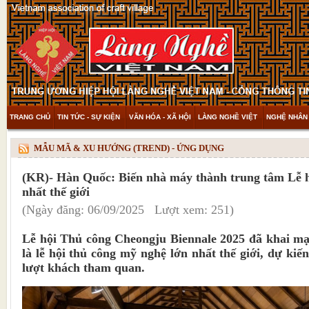
TRANG CHỦ
TIN TỨC - SỰ KIỆN
VĂN HÓA - XÃ HỘI
LÀNG NGHỀ VIỆT
NGHỆ NHÂN 
THAM KHẢO & KHÁM PHÁ
VIDEO
MẪU MÃ & XU HƯỚNG (TREND) - ỨNG DỤNG
(KR)- Hàn Quốc: Biến nhà máy thành trung tâm Lễ h
nhất thế giới
(Ngày đăng: 06/09/2025 Lượt xem: 251)
Lễ hội Thủ công Cheongju Biennale 2025 đã khai mạ
là lễ hội thủ công mỹ nghệ lớn nhất thế giới, dự kiế
lượt khách tham quan.