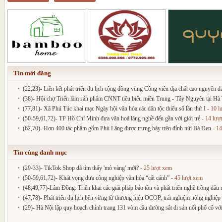
Tin mới đăng
(22,23)- Liên kết phát triển du lịch cộng đồng vùng Công viên địa chất cao nguyên 
(38)- Hội chợ Triển lãm sản phẩm CNNT tiêu biểu miền Trung - Tây Nguyên tại Hà T
(77,81)- Xã Phú Túc khai mạc Ngày hội văn hóa các dân tộc thiểu số lần thứ I
- 10 l
(50-59,61,72)- TP Hồ Chí Minh đưa văn hoá làng nghề đến gần với giới trẻ
- 14 lượ
(62,70)- Hơn 400 tác phẩm gốm Phù Lãng được trưng bày trên đỉnh núi Bà Đen
- 14
Tin cùng danh mục
(29-33)- TikTok Shop đã tìm thấy 'mỏ vàng' mới?
- 25 lượt xem
(50-59,61,72)- Khát vọng đưa công nghiệp văn hóa “cất cánh”
- 45 lượt xem
(48,49,77)-Lâm Đồng: Triển khai các giải pháp bảo tồn và phát triển nghề trồng dâu 
(47,78)- Phát triển du lịch bền vững từ thương hiệu OCOP, trải nghiệm nông nghiệp
(29)- Hà Nội lập quy hoạch chỉnh trang 131 vòm cầu đường sắt di sản nối phố cổ vớ