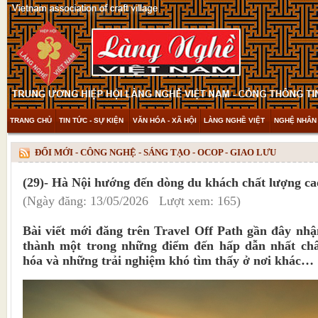
TRANG CHỦ
TIN TỨC - SỰ KIỆN
VĂN HÓA - XÃ HỘI
LÀNG NGHỀ VIỆT
NGHỆ NHÂN 
THAM KHẢO & KHÁM PHÁ
VIDEO
ĐỔI MỚI - CÔNG NGHỆ - SÁNG TẠO - OCOP - GIAO LƯU
(29)- Hà Nội hướng đến dòng du khách chất lượng ca
(Ngày đăng: 13/05/2026 Lượt xem: 165)
Bài viết mới đăng trên Travel Off Path gần đây nhậ
thành một trong những điểm đến hấp dẫn nhất ch
hóa và những trải nghiệm khó tìm thấy ở nơi khác…