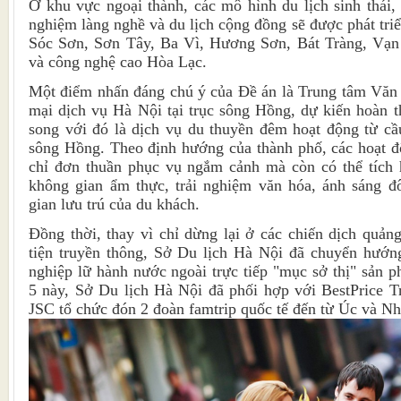
Ở khu vực ngoại thành, các mô hình du lịch sinh thái,
nghiệm làng nghề và du lịch cộng đồng sẽ được phát tri
Sóc Sơn, Sơn Tây, Ba Vì, Hương Sơn, Bát Tràng, Vạn
và công nghệ cao Hòa Lạc.
Một điểm nhấn đáng chú ý của Đề án là Trung tâm Văn
mại dịch vụ Hà Nội tại trục sông Hồng, dự kiến hoàn 
song với đó là dịch vụ du thuyền đêm hoạt động từ cầ
sông Hồng. Theo định hướng của thành phố, các hoạt 
chỉ đơn thuần phục vụ ngắm cảnh mà còn có thể tích h
không gian ẩm thực, trải nghiệm văn hóa, ánh sáng đô
gian lưu trú của du khách.
Đồng thời, thay vì chỉ dừng lại ở các chiến dịch quả
tiện truyền thông, Sở Du lịch Hà Nội đã chuyển hướng
nghiệp lữ hành nước ngoài trực tiếp "mục sở thị" sản p
5 này, Sở Du lịch Hà Nội đã phối hợp với BestPrice T
JSC tổ chức đón 2 đoàn famtrip quốc tế đến từ Úc và Nh