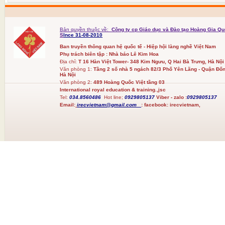
Bản quyền thuộc về:
Công ty cp Giáo dục và Đào tạo Hoàng Gia Qu
S
Ince 31-08-2010
Ban truyền thông quan hệ quốc tế - Hiệp hội làng nghề Việt Nam
Phụ trách biên tập : Nhà báo Lê Kim Hoa
Địa chỉ:
T 16 Hàn Việt Tower- 348 Kim Ngưu, Q Hai Bà Trưng, Hà Nội
Văn phòng 1:
Tầng 2 số nhà 5 ngách 82/3 Phố Yên Lãng - Quận Đốn
Hà Nội
Văn phòng 2:
489 Hoàng Quốc Việt tầng 03
International royal education & training.,jsc
Tel:
034.8560486
Hot line;
0929805137
Viber - zalo :
0929805137
Email:
irecvietnam@gmail.com
:
facebook:
irecvietnam,