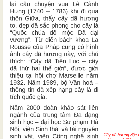
lại câu chuyện vua Lê Cảnh
Hưng (1740 – 1786) khi đi qua
thôn Giữa, thấy cây dã hương
to, đẹp đã sắc phong cho cây là
“Quốc chúa đô mộc Dã đại
vương”. Từ điển bách khoa La
Rousse của Pháp cũng có hình
ảnh cây dã hương này, với chú
thích: “Cây dã Tiên Lục – cây
dã thứ hai thế giới”, được giới
thiệu tại hội chợ Marseille năm
1932. Năm 1989, bộ Văn hoá –
thông tin đã xếp hạng cây là di
tích quốc gia.
Năm 2000 đoàn khảo sát liên
ngành của trung tâm Đa dạng
sinh học – đại học Sư phạm Hà
Nội, viện Sinh thái và tài nguyên
Cây dã hương độc nh
sinh vật, viện Công nghệ sinh