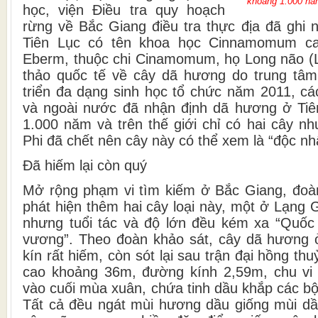
khoảng 1.000 n
học, viện Điều tra quy hoạch
rừng về Bắc Giang điều tra thực địa đã ghi
Tiên Lục có tên khoa học Cinnamomum ca
Eberm, thuộc chi Cinamomum, họ Long não (L
thảo quốc tế về cây dã hương do trung tâm
triển đa dạng sinh học tổ chức năm 2011, cá
và ngoài nước đã nhận định dã hương ở Tiê
1.000 năm và trên thế giới chỉ có hai cây n
Phi đã chết nên cây này có thể xem là “độc nhấ
Đã hiếm lại còn quý
Mở rộng phạm vi tìm kiếm ở Bắc Giang, đoà
phát hiện thêm hai cây loại này, một ở Lạng
nhưng tuổi tác và độ lớn đều kém xa “Quốc
vương”. Theo đoàn khảo sát, cây dã hương ở
kín rất hiếm, còn sót lại sau trận đại hồng th
cao khoảng 36m, đường kính 2,59m, chu vi 
vào cuối mùa xuân, chứa tinh dầu khắp các bộ 
Tất cả đều ngát mùi hương dầu giống mùi dầu