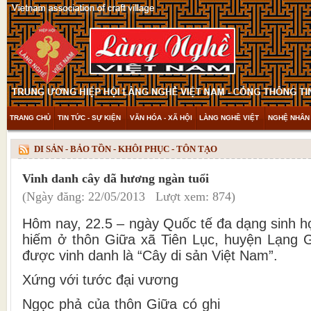
TRANG CHỦ
TIN TỨC - SỰ KIỆN
VĂN HÓA - XÃ HỘI
LÀNG NGHỀ VIỆT
NGHỆ NHÂN 
THAM KHẢO & KHÁM PHÁ
VIDEO
DI SẢN - BẢO TỒN - KHÔI PHỤC - TÔN TẠO
Vinh danh cây dã hương ngàn tuổi
(Ngày đăng: 22/05/2013 Lượt xem: 874)
Hôm nay, 22.5 – ngày Quốc tế đa dạng sinh h
hiếm ở thôn Giữa xã Tiên Lục, huyện Lạng G
được vinh danh là “Cây di sản Việt Nam”.
Xứng với tước đại vương
Ngọc phả của thôn Giữa có ghi