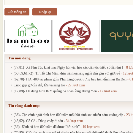
Gửi thông tin
Nhập lại
Tin mới đăng
(77,81)- Xã Phú Túc khai mạc Ngày hội văn hóa các dân tộc thiểu số lần thứ I
- 8 lư
(50-59,61,72)- TP Hồ Chí Minh đưa văn hoá làng nghề đến gần với giới trẻ
- 12 lượ
(62,70)- Hơn 400 tác phẩm gốm Phù Lãng được trưng bày trên đỉnh núi Bà Đen
- 6 
Cuộc gặp gỡ của đất, lửa và sáng tạo
- 27 lượt xem
(17,89)- Đa dạng hình thức quảng bá nhãn lồng Hưng Yên
- 17 lượt xem
Tin cùng danh mục
(36)- Cận cảnh ngôi đình hơn 600 năm tuổi hồi sinh sau nhiều năm xuống cấp
- 23 l
(43,92)- Cổ Cò - Dòng chảy di sản
- 34 lượt xem
(36)- Đình cổ hơn 600 năm đã được “hồi sinh”
- 19 lượt xem
(79,85)- Giữ gìn, phát huy giá trị di sản văn hóa phi vật thể nghệ thuật làm gốm củ