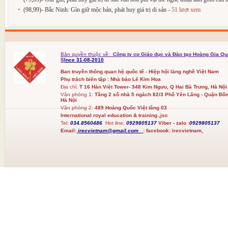
(98,99)- Bắc Ninh: Gìn giữ mộc bản, phát huy giá trị di sản
- 51 lượt xem
Bản quyền thuộc về:
Công ty cp Giáo dục và Đào tạo Hoàng Gia Qu
S
Ince 31-08-2010
Ban truyền thông quan hệ quốc tế - Hiệp hội làng nghề Việt Nam
Phụ trách biên tập : Nhà báo Lê Kim Hoa
Địa chỉ:
T 16 Hàn Việt Tower- 348 Kim Ngưu, Q Hai Bà Trưng, Hà Nội
Văn phòng 1:
Tầng 2 số nhà 5 ngách 82/3 Phố Yên Lãng - Quận Đốn
Hà Nội
Văn phòng 2:
489 Hoàng Quốc Việt tầng 03
International royal education & training.,jsc
Tel:
034.8560486
Hot line;
0929805137
Viber - zalo :
0929805137
Email:
irecvietnam@gmail.com
:
facebook:
irecvietnam,