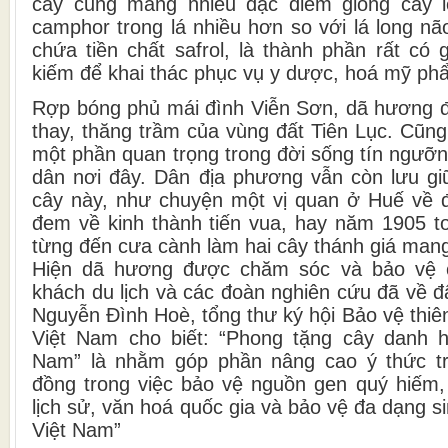
cây cũng mang nhiều đặc điểm giống cây 
camphor trong lá nhiều hơn so với lá long não
chứa tiền chất safrol, là thành phần rất có 
kiếm để khai thác phục vụ y dược, hoá mỹ ph
Rợp bóng phủ mái đình Viễn Sơn, dã hương đ
thay, thăng trầm của vùng đất Tiên Lục. Cũng 
một phần quan trọng trong đời sống tín ngưỡ
dân nơi đây. Dân địa phương vẫn còn lưu giữ
cây này, như chuyện một vị quan ở Huế về 
đem về kinh thành tiến vua, hay năm 1905 
từng đến cưa cành làm hai cây thánh giá ma
Hiện dã hương được chăm sóc và bảo vệ c
khách du lịch và các đoàn nghiên cứu đã về 
Nguyễn Đình Hoè, tổng thư ký hội Bảo vệ thiê
Việt Nam cho biết: “Phong tặng cây danh h
Nam” là nhằm góp phần nâng cao ý thức t
đồng trong việc bảo vệ nguồn gen quý hiếm, 
lịch sử, văn hoá quốc gia và bảo vệ đa dạng s
Việt Nam”