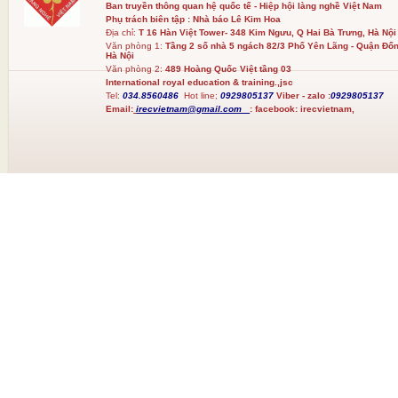
Ban truyền thông quan hệ quốc tế - Hiệp hội làng nghề Việt Nam
Phụ trách biên tập : Nhà báo Lê Kim Hoa
Địa chỉ:
T 16 Hàn Việt Tower- 348 Kim Ngưu, Q Hai Bà Trưng, Hà Nội
Văn phòng 1:
Tầng 2 số nhà 5 ngách 82/3 Phố Yên Lãng - Quận Đốn
Hà Nội
Văn phòng 2:
489 Hoàng Quốc Việt tầng 03
International royal education & training.,jsc
Tel:
034.8560486
Hot line;
0929805137
Viber - zalo :
0929805137
Email:
irecvietnam@gmail.com
:
facebook:
irecvietnam,