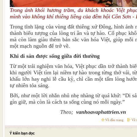
Trong ánh khói hương trầm, du khách khoác Việt phục
mình vào không khí thiêng liêng của đêm hội Côn Sơn -
Trong tĩnh lặng của vùng đất thiêng xứ Đông, hình ảnh 
thành biểu tượng của lòng tri ân và tự hào. Cổ phục khô
mà còn làm giàu thêm bản sắc văn hóa Việt, giúp mỗi 
một mạch nguồn để trở về.
Khi di sản được sống giữa đời thường
Từ một trải nghiệm văn hóa, Việt phục dần trở thành biể
khi người Việt tìm lại niềm tự hào trong từng thớ vải, 
khấu lớn hay nghi lễ cầu kỳ, chỉ cần một tấm lòng hướn
tự nhiên tỏa sáng.
Bởi, như một lời nhắn nhủ nhẹ nhàng từ quá khứ: “Di sả
gìn giữ, mà còn là cách ta sống cùng nó mỗi ngày.”
Theo;
vanhoavaphattrien.vn
Về đầu trang
Về t
Ý kiến bạn đọc