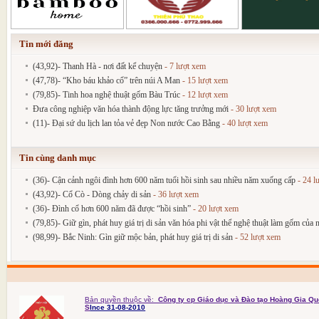
Tin mới đăng
(43,92)- Thanh Hà - nơi đất kể chuyện
- 7 lượt xem
(47,78)- “Kho báu khảo cổ” trên núi A Man
- 15 lượt xem
(79,85)- Tinh hoa nghệ thuật gốm Bàu Trúc
- 12 lượt xem
Đưa công nghiệp văn hóa thành động lực tăng trưởng mới
- 30 lượt xem
(11)- Đại sứ du lịch lan tỏa vẻ đẹp Non nước Cao Bằng
- 40 lượt xem
Tin cùng danh mục
(36)- Cận cảnh ngôi đình hơn 600 năm tuổi hồi sinh sau nhiều năm xuống cấp
- 24 l
(43,92)- Cổ Cò - Dòng chảy di sản
- 36 lượt xem
(36)- Đình cổ hơn 600 năm đã được “hồi sinh”
- 20 lượt xem
(79,85)- Giữ gìn, phát huy giá trị di sản văn hóa phi vật thể nghệ thuật làm gốm củ
(98,99)- Bắc Ninh: Gìn giữ mộc bản, phát huy giá trị di sản
- 52 lượt xem
Bản quyền thuộc về:
Công ty cp Giáo dục và Đào tạo Hoàng Gia Qu
S
Ince 31-08-2010