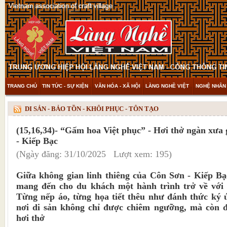
TRANG CHỦ
TIN TỨC - SỰ KIỆN
VĂN HÓA - XÃ HỘI
LÀNG NGHỀ VIỆT
NGHỆ NHÂN 
THAM KHẢO & KHÁM PHÁ
VIDEO
DI SẢN - BẢO TỒN - KHÔI PHỤC - TÔN TẠO
(15,16,34)- “Gấm hoa Việt phục” - Hơi thở ngàn xưa
- Kiếp Bạc
(Ngày đăng: 31/10/2025 Lượt xem: 195)
Giữa không gian linh thiêng của Côn Sơn - Kiếp B
mang đến cho du khách một hành trình trở về với 
Từng nếp áo, từng họa tiết thêu như đánh thức ký ứ
nơi di sản không chỉ được chiêm ngưỡng, mà còn đ
hơi thở