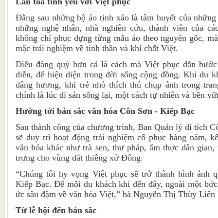
Lan tỏa tình yêu với Việt phục
Đằng sau những bộ áo tinh xảo là tâm huyết của những
những nghệ nhân, nhà nghiên cứu, thành viên của cá
không chỉ phục dựng từng mẫu áo theo nguyên gốc, m
mặc trải nghiệm về tinh thần và khí chất Việt.
Điều đáng quý hơn cả là cách mà Việt phục dần bước 
diễn, để hiện diện trong đời sống cộng đồng. Khi du 
dâng hương, khi trẻ nhỏ thích thú chụp ảnh trong tra
chính là lúc di sản sống lại, một cách tự nhiên và bền vữ
Hướng tới bản sắc văn hóa Côn Sơn - Kiếp Bạc
Sau thành công của chương trình, Ban Quản lý di tích C
sẽ duy trì hoạt động trải nghiệm cổ phục hàng năm, k
văn hóa khác như trà sen, thư pháp, ẩm thực dân gian, 
trưng cho vùng đất thiêng xứ Đông.
“Chúng tôi hy vọng Việt phục sẽ trở thành hình ảnh 
Kiếp Bạc. Để mỗi du khách khi đến đây, ngoài một bức
ức sâu đậm về văn hóa Việt,” bà Nguyễn Thị Thùy Liên 
Từ lễ hội đến bản sắc