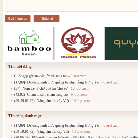
Gửi thông tin
Nhập lại
Tin mới đăng
Cuộc gặp gỡ của đất, lửa và sáng tạo
- 0 lượt xem
(17,89)- Đa dạng hình thức quảng bá nhãn lồng Hưng Yên
- 6 lượt xem
(37)- Nơm tre từ chợ quê lên 'chợ số'
- 10 lượt xem
(43,92)- Chạm di sản, chạm sáng tạo
- 9 lượt xem
(50-59.61,72)- Nâng tầm trái cây Việt
- 14 lượt xem
Tin cùng danh mục
(17,89)- Đa dạng hình thức quảng bá nhãn lồng Hưng Yên
- 6 lượt xem
(50-59.61,72)- Nâng tầm trái cây Việt
- 14 lượt xem
(39,60,93)- Phát triển thương hiệu gốm Biên Hòa: Sản phẩm phải hòa mình cùng đờ