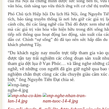
của Hà Nội đã chứng minh được sức sống bền bỉ, vừa hội
văn hóa, tính sáng tạo vừa thích ứng với cơ chế thị trườ
Phó Chủ tịch Hiệp hội Du lịch Hà Nội, ông Nguyễn Tiế
tích, bảo tàng truyền thống là nơi lưu giữ các giá trị 
cánh cửa, thì các làng nghề của Thủ đô được xem như n
mà các giá trị văn hóa vẫn hiện hữu trong đời sống h
tiếp nối thông qua hoạt động lao động, sản xuất của c
dân cư. Chính “sự sống” đó đã tạo nên sức hấp dẫn du k
khách phương Tây.
“Du khách ngày nay muốn trực tiếp tham gia vào quá
được tận tay trải nghiệm các công đoạn sản xuất nh
tham gia dệt lụa ở Vạn Phúc… và lắng nghe những câ
nghề, về những con người đã gìn giữ nghề qua bao t
nghiệm chân thực cùng các câu chuyện giàu cảm xúc ấy
biệt,” ông Nguyễn Tiến Đạt chia sẻ.