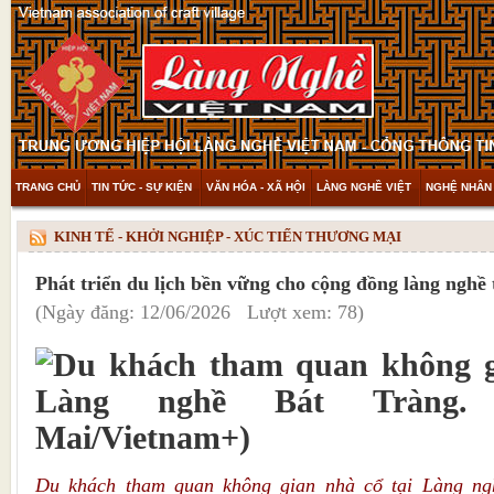
TRANG CHỦ
TIN TỨC - SỰ KIỆN
VĂN HÓA - XÃ HỘI
LÀNG NGHỀ VIỆT
NGHỆ NHÂN 
THAM KHẢO & KHÁM PHÁ
VIDEO
KINH TẾ - KHỞI NGHIỆP - XÚC TIẾN THƯƠNG MẠI
Phát triển du lịch bền vững cho cộng đồng làng nghề 
(Ngày đăng: 12/06/2026 Lượt xem: 78)
Du khách tham quan không gian nhà cổ tại Làng ng