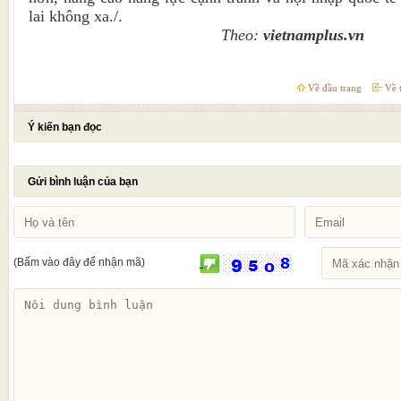
lai không xa./.
Theo:
vietnamplus.vn
Về đầu trang
Về t
Ý kiến bạn đọc
Gửi bình luận của bạn
(Bấm vào đây để nhận mã)