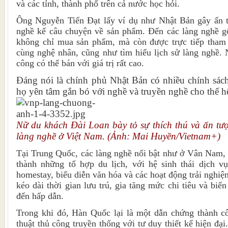
và các tỉnh, thành phố trên cả nước học hỏi.
Ông Nguyễn Tiến Đạt lấy ví dụ như Nhật Bản gây ấn t
nghề kể câu chuyện về sản phẩm. Đến các làng nghề g
không chỉ mua sản phẩm, mà còn được trực tiếp tham g
cùng nghệ nhân, cũng như tìm hiểu lịch sử làng nghề.
công có thể bán với giá trị rất cao.
Đáng nói là chính phủ Nhật Bản có nhiều chính sách
họ yên tâm gắn bó với nghề và truyền nghề cho thế hệ
Nữ du khách Đài Loan bày tỏ sự thích thú và ấn tượ
làng nghề ở Việt Nam. (Ảnh: Mai Huyền/Vietnam+)
Tại Trung Quốc, các làng nghề nổi bật như ở Vân Nam,
thành những tổ hợp du lịch, với hệ sinh thái dịch 
homestay, biểu diễn văn hóa và các hoạt động trải nghi
kéo dài thời gian lưu trú, gia tăng mức chi tiêu và biế
đến hấp dẫn.
Trong khi đó, Hàn Quốc lại là một dẫn chứng thành cô
thuật thủ công truyền thống với tư duy thiết kế hiện đ