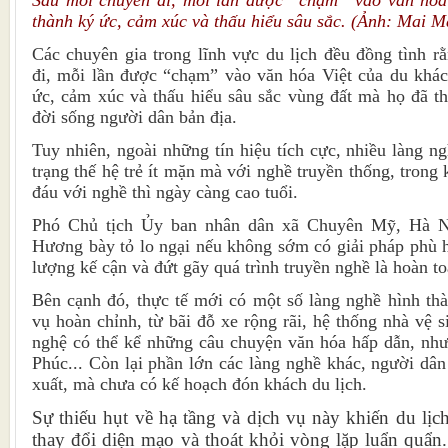
Sau mỗi chuyến đi, mỗi lần được “chạm” vào văn hóa 
thành ký ức, cảm xúc và thấu hiểu sâu sắc. (Ảnh: Mai 
Các chuyên gia trong lĩnh vực du lịch đều đồng tình rằ
đi, mỗi lần được “chạm” vào văn hóa Việt của du khác
ức, cảm xúc và thấu hiểu sâu sắc vùng đất mà họ đã t
đời sống người dân bản địa.
Tuy nhiên, ngoài những tín hiệu tích cực, nhiều làng n
trạng thế hệ trẻ ít mặn mà với nghề truyền thống, trong
đáu với nghề thì ngày càng cao tuổi.
Phó Chủ tịch Ủy ban nhân dân xã Chuyên Mỹ, Hà N
Hương bày tỏ lo ngại nếu không sớm có giải pháp phù h
lượng kế cận và đứt gãy quá trình truyền nghề là hoàn to
Bên cạnh đó, thực tế mới có một số làng nghề hình thà
vụ hoàn chỉnh, từ bãi đỗ xe rộng rãi, hệ thống nhà vệ 
nghệ có thể kể những câu chuyện văn hóa hấp dẫn, nh
Phúc... Còn lại phần lớn các làng nghề khác, người dân
xuất, mà chưa có kế hoạch đón khách du lịch.
Sự thiếu hụt về hạ tầng và dịch vụ này khiến du lịc
thay đổi diện mạo và thoát khỏi vòng lặp luẩn quẩn