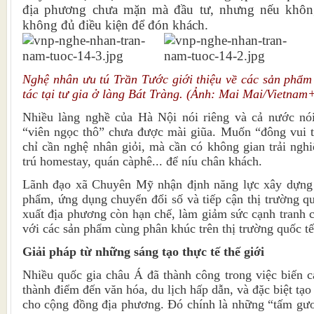
địa phương chưa mặn mà đầu tư, nhưng nếu không 
không đủ điều kiện để đón khách.
Nghệ nhân ưu tú Trần Tước giới thiệu về các sản phẩm
tác tại tư gia ở làng Bát Tràng. (Ảnh: Mai Mai/Vietnam
Nhiều làng nghề của Hà Nội nói riêng và cả nước nó
“viên ngọc thô” chưa được mài giũa. Muốn “đông vui t
chỉ cần nghệ nhân giỏi, mà cần có không gian trải ngh
trú homestay, quán càphê... để níu chân khách.
Lãnh đạo xã Chuyên Mỹ nhận định năng lực xây dựng t
phẩm, ứng dụng chuyển đổi số và tiếp cận thị trường qu
xuất địa phương còn hạn chế, làm giảm sức cạnh tranh 
với các sản phẩm cùng phân khúc trên thị trường quốc tế
Giải pháp từ những sáng tạo thực tế thế giới
Nhiều quốc gia châu Á đã thành công trong việc biến c
thành điểm đến văn hóa, du lịch hấp dẫn, và đặc biệt tạo 
cho cộng đồng địa phương. Đó chính là những “tấm gươ