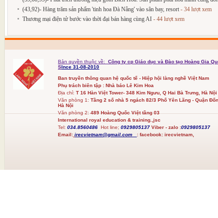
(43,92)- Hàng trăm sản phẩm 'tinh hoa Đà Nẵng' vào sân bay, resort
- 34 lượt xem
Thương mại điện tử bước vào thời đại bán hàng cùng AI
- 44 lượt xem
Bản quyền thuộc về:
Công ty cp Giáo dục và Đào tạo Hoàng Gia Qu
S
Ince 31-08-2010
Ban truyền thông quan hệ quốc tế - Hiệp hội làng nghề Việt Nam
Phụ trách biên tập : Nhà báo Lê Kim Hoa
Địa chỉ:
T 16 Hàn Việt Tower- 348 Kim Ngưu, Q Hai Bà Trưng, Hà Nội
Văn phòng 1:
Tầng 2 số nhà 5 ngách 82/3 Phố Yên Lãng - Quận Đốn
Hà Nội
Văn phòng 2:
489 Hoàng Quốc Việt tầng 03
International royal education & training.,jsc
Tel:
034.8560486
Hot line;
0929805137
Viber - zalo :
0929805137
Email:
irecvietnam@gmail.com
:
facebook:
irecvietnam,