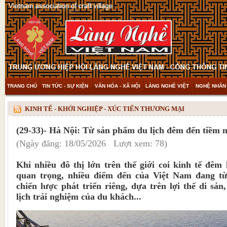
TRANG CHỦ
TIN TỨC - SỰ KIỆN
VĂN HÓA - XÃ HỘI
LÀNG NGHỀ VIỆT
NGHỆ NHÂN 
THAM KHẢO & KHÁM PHÁ
VIDEO
KINH TẾ - KHỞI NGHIỆP - XÚC TIẾN THƯƠNG MẠI
(29-33)- Hà Nội: Từ sản phẩm du lịch đêm đến tiềm n
(Ngày đăng: 18/05/2026 Lượt xem: 78)
Khi nhiều đô thị lớn trên thế giới coi kinh tế đêm
quan trọng, nhiều điểm đến của Việt Nam đang t
chiến lược phát triển riêng, dựa trên lợi thế di sả
lịch trải nghiệm của du khách...