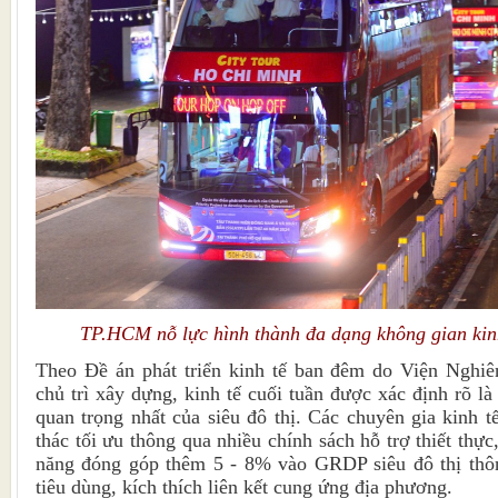
TP.HCM nỗ lực hình thành đa dạng không gian kinh
Theo Đề án phát triển kinh tế ban đêm do Viện Nghi
chủ trì xây dựng, kinh tế cuối tuần được xác định rõ l
quan trọng nhất của siêu đô thị. Các chuyên gia kinh t
thác tối ưu thông qua nhiều chính sách hỗ trợ thiết thực
năng đóng góp thêm 5 - 8% vào GRDP siêu đô thị thôn
tiêu dùng, kích thích liên kết cung ứng địa phương.