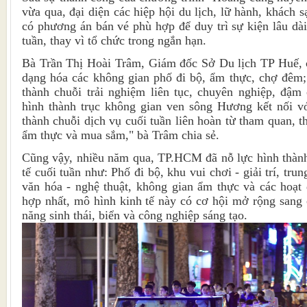
vừa qua, đại diện các hiệp hội du lịch, lữ hành, khách 
có phương án bán vé phù hợp để duy trì sự kiện lâu dài,
tuần, thay vì tổ chức trong ngắn hạn.
Bà Trần Thị Hoài Trâm, Giám đốc Sở Du lịch TP Huế, c
dạng hóa các không gian phố đi bộ, ẩm thực, chợ đêm;
thành chuỗi trải nghiệm liên tục, chuyên nghiệp, đậm
hình thành trục không gian ven sông Hương kết nối vớ
thành chuỗi dịch vụ cuối tuần liên hoàn từ tham quan, 
ẩm thực và mua sắm," bà Trâm chia sẻ.
Cũng vậy, nhiều năm qua, TP.HCM đã nỗ lực hình thành
tế cuối tuần như: Phố đi bộ, khu vui chơi - giải trí, tr
văn hóa - nghệ thuật, không gian ẩm thực và các hoạt 
hợp nhất, mô hình kinh tế này có cơ hội mở rộng sang
năng sinh thái, biển và công nghiệp sáng tạo.