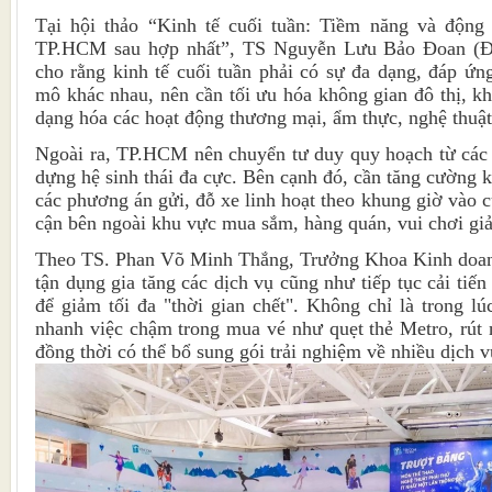
Tại hội thảo “Kinh tế cuối tuần: Tiềm năng và động
TP.HCM sau hợp nhất”, TS Nguyễn Lưu Bảo Đoan (Đ
cho rằng kinh tế cuối tuần phải có sự đa dạng, đáp ứ
mô khác nhau, nên cần tối ưu hóa không gian đô thị, k
dạng hóa các hoạt động thương mại, ẩm thực, nghệ thuật
Ngoài ra, TP.HCM nên chuyển tư duy quy hoạch từ các 
dựng hệ sinh thái đa cực. Bên cạnh đó, cần tăng cường k
các phương án gửi, đỗ xe linh hoạt theo khung giờ vào c
cận bên ngoài khu vực mua sắm, hàng quán, vui chơi giải
Theo TS. Phan Võ Minh Thắng, Trưởng Khoa Kinh doan
tận dụng gia tăng các dịch vụ cũng như tiếp tục cải tiến
để giảm tối đa "thời gian chết". Không chỉ là trong lú
nhanh việc chậm trong mua vé như quẹt thẻ Metro, rút n
đồng thời có thể bổ sung gói trải nghiệm về nhiều dịch 