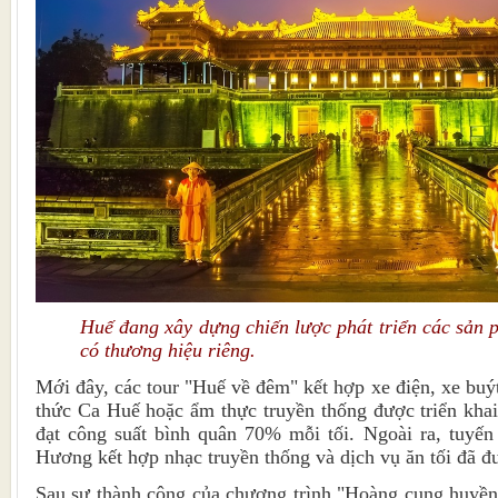
Huế đang xây dựng chiến lược phát triển các sản 
có thương hiệu riêng.
Mới đây, các tour "Huế về đêm" kết hợp xe điện, xe buý
thức Ca Huế hoặc ẩm thực truyền thống được triển khai
đạt công suất bình quân 70% mỗi tối. Ngoài ra, tuyến
Hương kết hợp nhạc truyền thống và dịch vụ ăn tối đã đ
Sau sự thành công của chương trình "Hoàng cung huyền ả