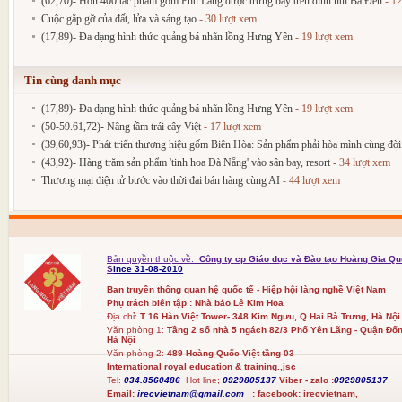
(62,70)- Hơn 400 tác phẩm gốm Phù Lãng được trưng bày trên đỉnh núi Bà Đen
- 12
Cuộc gặp gỡ của đất, lửa và sáng tạo
- 30 lượt xem
(17,89)- Đa dạng hình thức quảng bá nhãn lồng Hưng Yên
- 19 lượt xem
Tin cùng danh mục
(17,89)- Đa dạng hình thức quảng bá nhãn lồng Hưng Yên
- 19 lượt xem
(50-59.61,72)- Nâng tầm trái cây Việt
- 17 lượt xem
(39,60,93)- Phát triển thương hiệu gốm Biên Hòa: Sản phẩm phải hòa mình cùng đờ
(43,92)- Hàng trăm sản phẩm 'tinh hoa Đà Nẵng' vào sân bay, resort
- 34 lượt xem
Thương mại điện tử bước vào thời đại bán hàng cùng AI
- 44 lượt xem
Bản quyền thuộc về:
Công ty cp Giáo dục và Đào tạo Hoàng Gia Qu
S
Ince 31-08-2010
Ban truyền thông quan hệ quốc tế - Hiệp hội làng nghề Việt Nam
Phụ trách biên tập : Nhà báo Lê Kim Hoa
Địa chỉ:
T 16 Hàn Việt Tower- 348 Kim Ngưu, Q Hai Bà Trưng, Hà Nội
Văn phòng 1:
Tầng 2 số nhà 5 ngách 82/3 Phố Yên Lãng - Quận Đốn
Hà Nội
Văn phòng 2:
489 Hoàng Quốc Việt tầng 03
International royal education & training.,jsc
Tel:
034.8560486
Hot line;
0929805137
Viber - zalo :
0929805137
Email:
irecvietnam@gmail.com
:
facebook:
irecvietnam,