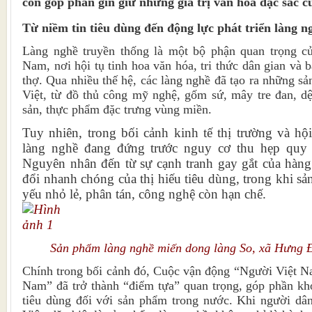
còn góp phần gìn giữ những giá trị văn hóa đặc sắc c
Từ niềm tin tiêu dùng đến động lực phát triển làng n
Làng nghề truyền thống là một bộ phận quan trọng củ
Nam, nơi hội tụ tinh hoa văn hóa, tri thức dân gian và 
thợ. Qua nhiều thế hệ, các làng nghề đã tạo ra những 
Việt, từ đồ thủ công mỹ nghệ, gốm sứ, mây tre đan, d
sản, thực phẩm đặc trưng vùng miền.
Tuy nhiên, trong bối cảnh kinh tế thị trường và hộ
làng nghề đang đứng trước nguy cơ thu hẹp quy
Nguyên nhân đến từ sự cạnh tranh gay gắt của hàng
đổi nhanh chóng của thị hiếu tiêu dùng, trong khi sả
yếu nhỏ lẻ, phân tán, công nghệ còn hạn chế.
Sản phẩm làng nghề miến dong làng So, xã Hưng 
Chính trong bối cảnh đó, Cuộc vận động “Người Việt N
Nam” đã trở thành “điểm tựa” quan trọng, góp phần kh
tiêu dùng đối với sản phẩm trong nước. Khi người dâ