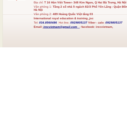
Địa chỉ:
T 16 Hàn Việt Tower- 348 Kim Ngưu, Q Hai Bà Trưng, Hà Nội
Văn phòng 1:
Tầng 2 số nhà 5 ngách 82/3 Phố Yên Lãng - Quận Đốn
Hà Nội
Văn phòng 2:
489 Hoàng Quốc Việt tầng 03
International royal education & training.,jsc
Tel:
034.8560486
Hot line;
0929805137
Viber - zalo :
0929805137
Email:
irecvietnam@gmail.com
:
facebook:
irecvietnam,