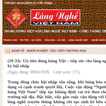
TRANG CHỦ
TIN TỨC - SỰ KIỆN
VĂN HÓA - XÃ HỘI
LÀNG NGHỀ VIỆT
NGHỆ NHÂN 
THAM KHẢO & KHÁM PHÁ
VIDEO
KINH TẾ - KHỞI NGHIỆP - XÚC TIẾN THƯƠNG MẠI
(29-33)- Ưu tiên dùng hàng Việt – tiếp sức cho làng n
kỳ hội nhập
(Ngày đăng: 08/02/2026 Lượt xem: 171)
Trong dòng chảy hội nhập sâu rộng, khi hàng hóa 
dạng và cạnh tranh quyết liệt, Cuộc vận động “Ngườ
hàng Việt Nam” tiếp tục khẳng định vai trò then chố
trường nội địa. Đặc biệt, việc gắn cuộc vận động với 
làng nghề truyền thống không chỉ tạo sinh kế bền