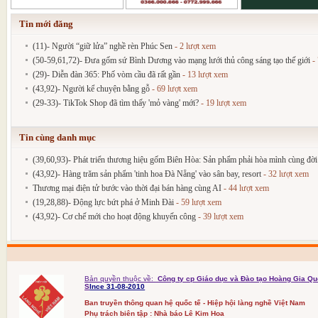
Tin mới đăng
(11)- Người “giữ lửa” nghề rèn Phúc Sen
- 2 lượt xem
(50-59,61,72)- Đưa gốm sứ Bình Dương vào mạng lưới thủ công sáng tạo thế giới
- 
(29)- Diễn đàn 365: Phố vòm cầu đã rất gần
- 13 lượt xem
(43,92)- Người kể chuyện bằng gỗ
- 69 lượt xem
(29-33)- TikTok Shop đã tìm thấy 'mỏ vàng' mới?
- 19 lượt xem
Tin cùng danh mục
(39,60,93)- Phát triển thương hiệu gốm Biên Hòa: Sản phẩm phải hòa mình cùng đờ
(43,92)- Hàng trăm sản phẩm 'tinh hoa Đà Nẵng' vào sân bay, resort
- 32 lượt xem
Thương mại điện tử bước vào thời đại bán hàng cùng AI
- 44 lượt xem
(19,28,88)- Động lực bứt phá ở Minh Đài
- 59 lượt xem
(43,92)- Cơ chế mới cho hoạt động khuyến công
- 39 lượt xem
Bản quyền thuộc về:
Công ty cp Giáo dục và Đào tạo Hoàng Gia Qu
S
Ince 31-08-2010
Ban truyền thông quan hệ quốc tế - Hiệp hội làng nghề Việt Nam
Phụ trách biên tập : Nhà báo Lê Kim Hoa