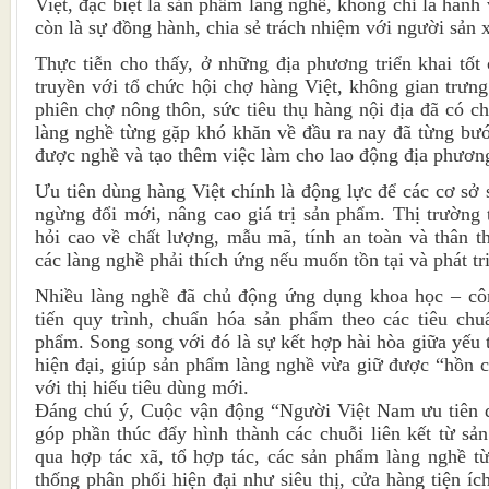
Việt, đặc biệt là sản phẩm làng nghề, không chỉ là hành
còn là sự đồng hành, chia sẻ trách nhiệm với người sản 
Thực tiễn cho thấy, ở những địa phương triển khai tốt
truyền với tổ chức hội chợ hàng Việt, không gian trưn
phiên chợ nông thôn, sức tiêu thụ hàng nội địa đã có c
làng nghề từng gặp khó khăn về đầu ra nay đã từng bướ
được nghề và tạo thêm việc làm cho lao động địa phươn
Ưu tiên dùng hàng Việt chính là động lực để các cơ sở 
ngừng đổi mới, nâng cao giá trị sản phẩm. Thị trường
hỏi cao về chất lượng, mẫu mã, tính an toàn và thân t
các làng nghề phải thích ứng nếu muốn tồn tại và phát tr
Nhiều làng nghề đã chủ động ứng dụng khoa học – côn
tiến quy trình, chuẩn hóa sản phẩm theo các tiêu chu
phẩm. Song song với đó là sự kết hợp hài hòa giữa yếu t
hiện đại, giúp sản phẩm làng nghề vừa giữ được “hồn 
với thị hiếu tiêu dùng mới.
Đáng chú ý, Cuộc vận động “Người Việt Nam ưu tiên 
góp phần thúc đẩy hình thành các chuỗi liên kết từ sản
qua hợp tác xã, tổ hợp tác, các sản phẩm làng nghề t
thống phân phối hiện đại như siêu thị, cửa hàng tiện íc