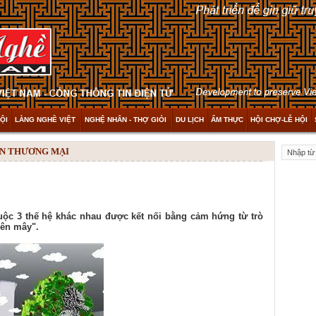
ỘI
LÀNG NGHỀ VIỆT
NGHỆ NHÂN - THỢ GIỎI
DU LỊCH
ẨM THỰC
HỘI CHỢ-LỄ HỘI
IẾN THƯƠNG MẠI
uộc 3 thế hệ khác nhau được kết nối bằng cảm hứng từ trò
lên mây".