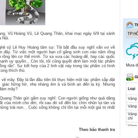
àng, Vũ Hoàng Vũ, Lê Quang Thân, khai mạc ngày 6/9 tại sảnh
 Nội.
ghệ sỹ Lê Huy Hoàng tâm sự: Tôi bắt đầu suy nghĩ vẩn vơ về
ần đây. Từ việc một người bạn cố gắng sinh con vào năm rồng
nh rồng lên cơ thể mình. Từ xa xưa các hoàng đế, hay các quốc
ạnh uy quyền... Còn tôi, tôi cũng quyết định làm một tác phẩm
ồng rắn”. Sự kết hợp của 2 linh vật này trong tác phẩm có hình
cùng thích thú.
 vẽ mây. Đây là lần đầu tiên tôi thực hiện một tác phẩm sắp đặt
m giác hững hờ, nhẹ nhàng êm ả và bình an đến lạ kỳ. Nhưng
t đám mây?
 Quang Thân gửi gắm suy nghĩ: Con người giống như quả dâng
 của mình cho đời, rồi sau đó sẽ đến lúc chín nhũn lụi tàn và
g trái non... Cuộc sống không chỉ tồn tại mỗi một giá trị nhất
Theo báo thanh tra