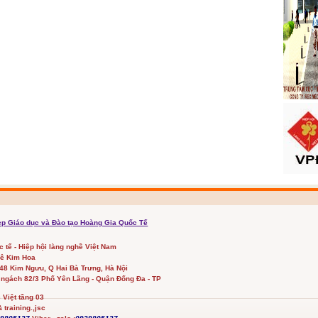
cp Giáo dục và Đào tạo Hoàng Gia Quốc Tế
ốc tế - Hiệp hội làng nghề Việt Nam
Lê Kim Hoa
348 Kim Ngưu, Q Hai Bà Trưng, Hà Nội
 ngách 82/3 Phố Yên Lãng - Quận Đống Đa - TP
Việt tầng 03
 training.,jsc