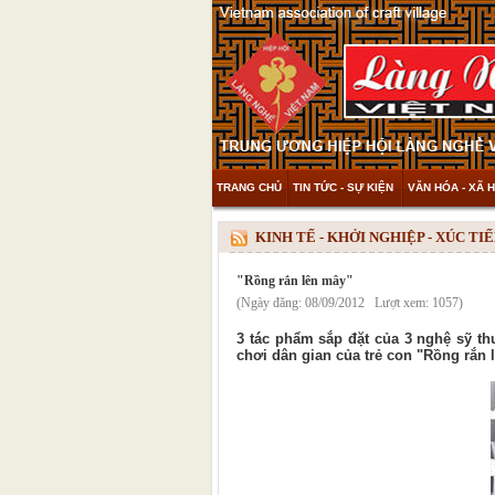
TRANG CHỦ
TIN TỨC - SỰ KIỆN
VĂN HÓA - XÃ H
THAM KHẢO & KHÁM PHÁ
VIDEO
KINH TẾ - KHỞI NGHIỆP - XÚC T
"Rồng rắn lên mây"
(Ngày đăng: 08/09/2012 Lượt xem: 1057)
3 tác phẩm sắp đặt của 3 nghệ sỹ th
chơi dân gian của trẻ con "Rồng rắn 