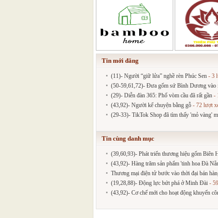
Tin mới đăng
(11)- Người “giữ lửa” nghề rèn Phúc Sen
- 3 
(50-59,61,72)- Đưa gốm sứ Bình Dương vào mạ
(29)- Diễn đàn 365: Phố vòm cầu đã rất gần
- 
(43,92)- Người kể chuyện bằng gỗ
- 72 lượt 
(29-33)- TikTok Shop đã tìm thấy 'mỏ vàng' m
Tin cùng danh mục
(39,60,93)- Phát triển thương hiệu gốm Biên
(43,92)- Hàng trăm sản phẩm 'tinh hoa Đà Nẵng
Thương mại điện tử bước vào thời đại bán hà
(19,28,88)- Động lực bứt phá ở Minh Đài
- 59
(43,92)- Cơ chế mới cho hoạt động khuyến cô