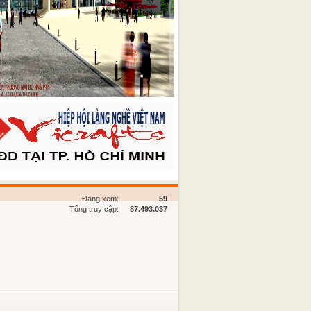
Đang xem:
59
Tổng truy cập:
87.493.037