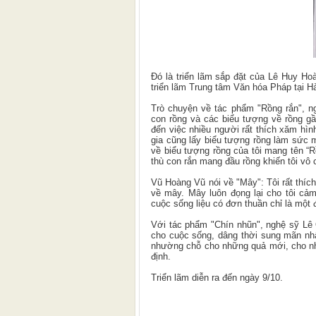
Đó là triển lãm sắp đặt của Lê Huy Ho
triển lãm Trung tâm Văn hóa Pháp tại Hà
Trò chuyện về tác phẩm "Rồng rắn", n
con rồng và các biểu tượng về rồng g
đến việc nhiều người rất thích xăm hì
gia cũng lấy biểu tượng rồng làm sức m
về biểu tượng rồng của tôi mang tên “R
thù con rắn mang đầu rồng khiến tôi vô 
Vũ Hoàng Vũ nói về "Mây": Tôi rất thích
về mây. Mây luôn đọng lại cho tôi cả
cuộc sống liệu có đơn thuần chỉ là mộ
Với tác phẩm "Chín nhũn", nghệ sỹ Lê
cho cuộc sống, dâng thời sung mãn nhất
nhường chỗ cho những quả mới, cho nhữn
định.
Triển lãm diễn ra đến ngày 9/10.