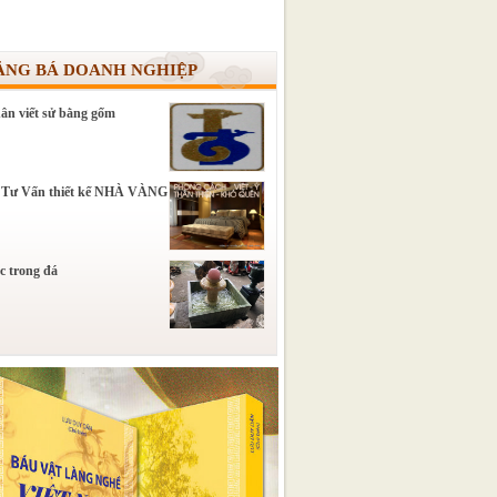
ẢNG BÁ DOANH NGHIỆP
ân viết sử bằng gốm
 Tư Vấn thiết kế NHÀ VÀNG
c trong đá