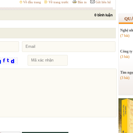
Về đầu trang
Về trang trước
Bản in
Gửi liên hệ
0 bình luận
QU
Nghệ nh
(7 bài)
Công ty
(3 bài)
Tìm ngọ
(3 bài)