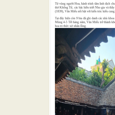
Từ vùng người Hoa, hành trình tâm linh dịch ch
thờ Khổng Tử, các bậc hiền triết Nho gia và th
(1839), Văn Miếu nổi bật với kiến trúc kiểu cung
Tại đây hiện còn 9 bia đá ghi danh các nhà kh
Mùng 4-5 Tết hàng năm, Văn Miếu trở thành không
hoa tri thức xứ nhãn lồng.