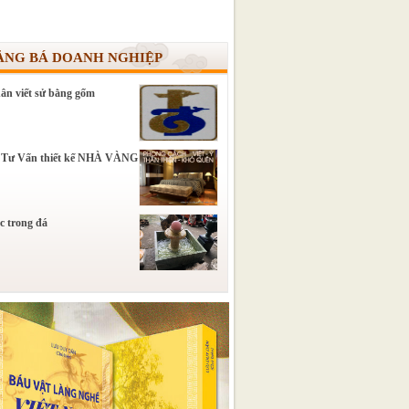
ẢNG BÁ DOANH NGHIỆP
ân viết sử bằng gốm
 Tư Vấn thiết kế NHÀ VÀNG
c trong đá