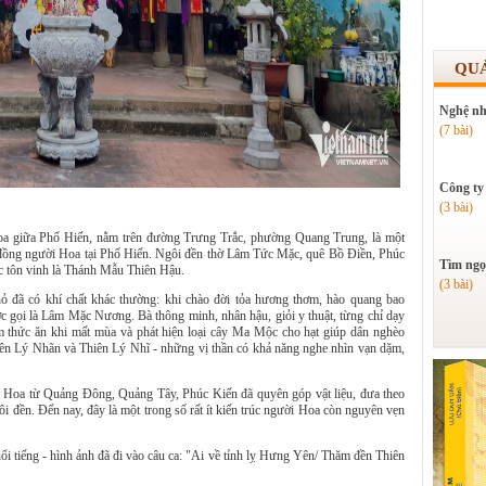
QU
Nghệ nh
(7 bài)
Công ty
(3 bài)
Hoa giữa Phố Hiến, nằm trên đường Trưng Trắc, phường Quang Trung, là một
g đồng người Hoa tại Phố Hiến. Ngôi đền thờ Lâm Tức Mặc, quê Bồ Điền, Phúc
Tìm ngọ
ợc tôn vinh là Thánh Mẫu Thiên Hậu.
(3 bài)
hỏ đã có khí chất khác thường: khi chào đời tỏa hương thơm, hào quang bao
c gọi là Lâm Mặc Nương. Bà thông minh, nhân hậu, giỏi y thuật, từng chỉ dạy
àm thức ăn khi mất mùa và phát hiện loại cây Ma Mộc cho hạt giúp dân nghèo
iên Lý Nhãn và Thiên Lý Nhĩ - những vị thần có khả năng nghe nhìn vạn dặm,
 Hoa từ Quảng Đông, Quảng Tây, Phúc Kiến đã quyên góp vật liệu, đưa theo
ôi đền. Đến nay, đây là một trong số rất ít kiến trúc người Hoa còn nguyên vẹn
i tiếng - hình ảnh đã đi vào câu ca: "Ai về tỉnh lỵ Hưng Yên/ Thăm đền Thiên