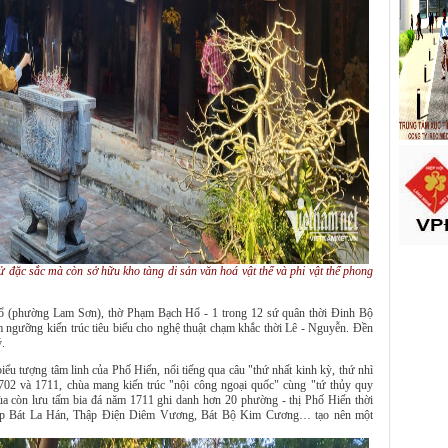
ử đặc sắc mà còn sở hữu kho tàng di sản văn hoá vật thể và phi vật thể phong
ổ (phường Lam Sơn), thờ Phạm Bạch Hổ - 1 trong 12 sứ quân thời Đinh Bộ
m ngưỡng kiến trúc tiêu biểu cho nghệ thuật chạm khắc thời Lê - Nguyễn. Đền
ý.
ểu tượng tâm linh của Phố Hiến, nổi tiếng qua câu "thứ nhất kinh kỳ, thứ nhì
702 và 1711, chùa mang kiến trúc "nội công ngoại quốc" cùng "tứ thủy quy
a còn lưu tấm bia đá năm 1711 ghi danh hơn 20 phường - thị Phố Hiến thời
hập Bát La Hán, Thập Điện Diêm Vương, Bát Bộ Kim Cương… tạo nên một