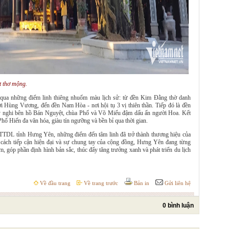
t thơ mộng.
 qua những điểm linh thiêng nhuốm màu lịch sử: từ đền Kim Đằng thờ danh
i Hùng Vương, đến đền Nam Hòa - nơi hội tụ 3 vị thiên thần. Tiếp đó là đền
nghi bên hồ Bán Nguyệt, chùa Phố và Võ Miếu đậm dấu ấn người Hoa. Kết
hố Hiến đa văn hóa, giàu tín ngưỡng và bền bỉ qua thời gian.
TDL tỉnh Hưng Yên, những điểm đến tâm linh đã trở thành thương hiệu của
, cách tiếp cận hiện đại và sự chung tay của cộng đồng, Hưng Yên đang từng
, góp phần định hình bản sắc, thúc đẩy tăng trưởng xanh và phát triển du lịch
Về đầu trang
Về trang trước
Bản in
Gửi liên hệ
0 bình luận