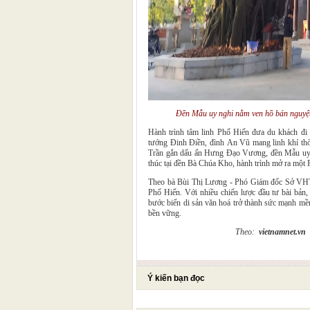
Đền Mẫu uy nghi nằm ven hồ bán nguyệ
Hành trình tâm linh Phố Hiến đưa du khách đi
tướng Đinh Điền, đình An Vũ mang linh khí thờ
Trần gắn dấu ấn Hưng Đạo Vương, đền Mẫu uy 
thúc tại đền Bà Chúa Kho, hành trình mở ra một P
Theo bà Bùi Thị Lương - Phó Giám đốc Sở VHT
Phố Hiến. Với nhiều chiến lược đầu tư bài bản
bước biến di sản văn hoá trở thành sức mạnh mềm
bền vững.
Theo:
vietnamnet.vn
Ý kiến bạn đọc