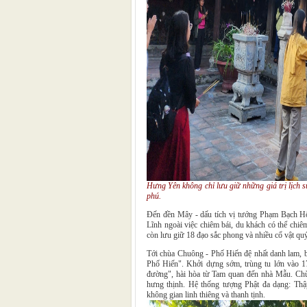
Hưng Yên không chỉ lưu giữ những giá trị lịch s
phú.
Đến đền Mây - dấu tích vị tướng Phạm Bạch H
Lĩnh ngoài việc chiêm bái, du khách có thể chiê
còn lưu giữ 18 đạo sắc phong và nhiều cổ vật qu
Tới chùa Chuông - Phố Hiến đệ nhất danh lam, bi
Phố Hiến". Khởi dựng sớm, trùng tu lớn vào 1
đường", hài hòa từ Tam quan đến nhà Mẫu. Chù
hưng thịnh. Hệ thống tượng Phật đa dạng: T
không gian linh thiêng và thanh tịnh.