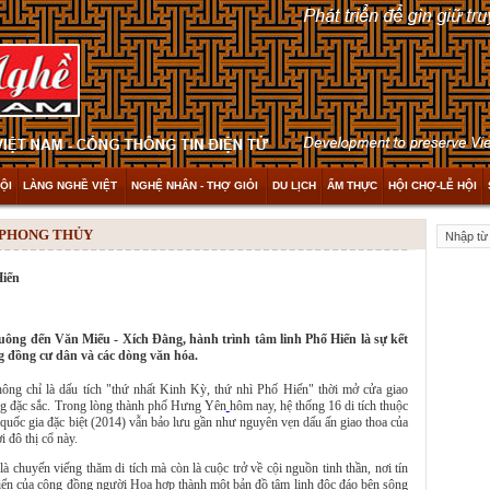
ỘI
LÀNG NGHỀ VIỆT
NGHỆ NHÂN - THỢ GIỎI
DU LỊCH
ẨM THỰC
HỘI CHỢ-LỄ HỘI
- PHONG THỦY
Hiến
ng đến Văn Miếu - Xích Đằng, hành trình tâm linh Phố Hiến là sự kết
ộng đồng cư dân và các dòng văn hóa.
ng chỉ là dấu tích "thứ nhất Kinh Kỳ, thứ nhì Phố Hiến" thời mở cửa giao
ng đặc sắc. Trong lòng thành phố Hưng Yên
hôm nay, hệ thống 16 di tích thuộc
 quốc gia đặc biệt (2014) vẫn bảo lưu gần như nguyên vẹn dấu ấn giao thoa của
 đô thị cổ này.
 chuyến viếng thăm di tích mà còn là cuộc trở về cội nguồn tinh thần, nơi tín
iển của cộng đồng người Hoa hợp thành một bản đồ tâm linh độc đáo bên sông