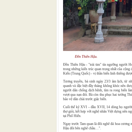
Đền Thiên Hậu.
Đền Thiên Hậu - "trái tim" tín ngưỡng người 
trong những kiến trúc quan trọng nhất của cộn
Kiến (Trung Quốc) - vị thần biển linh thiêng đư
Tương truyền, bà sinh ngày 23/3 âm lịch, từ n
quanh và đặc biệt đầy tháng không khóc nên đượ
người dân chống dịch bệnh, tìm ra rong biển l
vượt qua nạn đói. Bà còn thu phục hai tướng Th
bảo vệ dân chài trước giặc biển.
Cuối thế kỷ XVI – đầu XVII, 14 dòng họ người
thợ giỏi, kết hợp với nghệ nhân Việt dựng nên ng
tại Phố Hiến.
Ngay trước Tam quan là đôi nghê đá hoa cương nổ
Hậu đôi bên nghê chầu…".