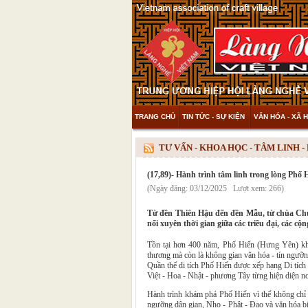
TRANG CHỦ
TIN TỨC - SỰ KIỆN
VĂN HÓA - XÃ H
THAM KHẢO & KHÁM PHÁ
VIDEO
TƯ VẤN - KHOA HỌC - TÂM LINH 
(17,89)- Hành trình tâm linh trong lòng Phố 
(Ngày đăng: 03/12/2025 Lượt xem: 266)
Từ đền Thiên Hậu đến đền Mẫu, từ chùa Chuô
nối xuyên thời gian giữa các triều đại, các c
Tồn tại hơn 400 năm, Phố Hiến (Hưng Yên) khô
thương mà còn là không gian văn hóa - tín ngưỡ
Quần thể di tích Phố Hiến được xếp hạng Di tích
Việt - Hoa - Nhật - phương Tây từng hiện diện nơi
Hành trình khám phá Phố Hiến vì thế không chỉ là
ngưỡng dân gian, Nho - Phật - Đạo và văn hóa b