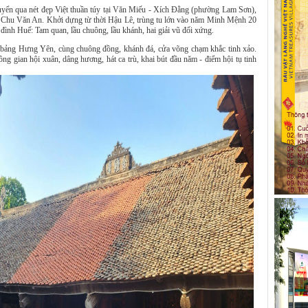
uyển qua nét đẹp Việt thuần túy tại Văn Miếu - Xích Đằng (phường Lam Sơn),
ầy Chu Văn An. Khởi dựng từ thời Hậu Lê, trùng tu lớn vào năm Minh Mệnh 20
 đình Huế: Tam quan, lầu chuông, lầu khánh, hai giải vũ đối xứng.
oa bảng Hưng Yên, cùng chuông đồng, khánh đá, cửa võng chạm khắc tinh xảo.
 gian hội xuân, dâng hương, hát ca trù, khai bút đầu năm - điểm hội tụ tinh