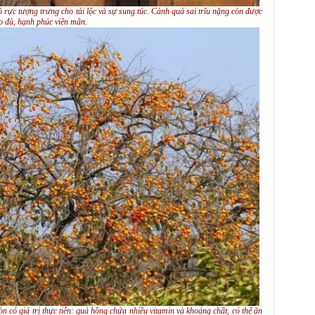
rực tượng trưng cho tài lộc và sự sung túc. Cành quả sai trĩu nặng còn được
o đủ, hạnh phúc viên mãn.
n có giá trị thực tiễn: quả hồng chứa nhiều vitamin và khoáng chất, có thể ăn