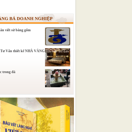
ẢNG BÁ DOANH NGHIỆP
ân viết sử bằng gốm
 Tư Vấn thiết kế NHÀ VÀNG
c trong đá