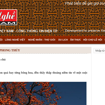
ỘI
LÀNG NGHỀ VIỆT
NGHỆ NHÂN - THỢ GIỎI
DU LỊCH
ẨM THỰC
HỘI CHỢ-LỄ HỘI
- PHONG THỦY
a chủ
ùm quả hay từng bông hoa, đều thấy thấp thoáng niềm tin về một cuộc