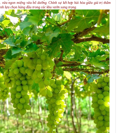
 vừa ngon miệng vừa bổ dưỡng. Chính sự kết hợp hài hòa giữa giá trị thẩm
ành lựa chọn hàng đầu trong các khu vườn sang trọng.