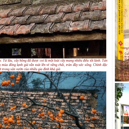
 Từ lâu, cây hồng đã được coi là một loài cây mang nhiều điều tốt lành. Tán
 mùa đông lạnh giá vẫn toát lên vẻ vững chãi, tràn đầy sức sống. Chính đặc
t trong sân vườn của nhiều gia đình khá giả.