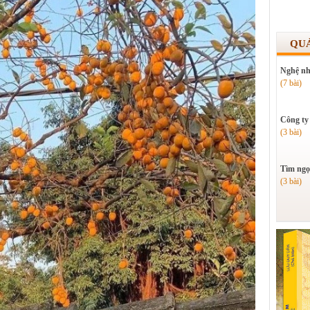
QU
Nghệ nh
(7 bài)
Công ty
(3 bài)
Tìm ngọ
(3 bài)