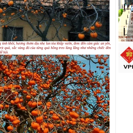
 tinh khôi, hương thơm dịu nhẹ lan tỏa khắp vườn, đem đến cảm giác an yên,
 trịt quả, sắc vàng đỏ của từng quả hồng treo lủng lẳng như những chiếc đèn
ễ hội.