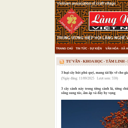
TRANG CHỦ
TIN TỨC - SỰ KIỆN
VĂN HÓA - XÃ H
THAM KHẢO & KHÁM PHÁ
VIDEO
TƯ VẤN - KHOA HỌC - TÂM LINH 
3 loại cây hút phú quý, mang tài lộc về cho gi
(Ngày đăng: 11/09/2025 Lượt xem: 559)
3 cây cảnh này trong từng cành lá, từng ch
sống sung túc, ấm áp và đầy hy vọng