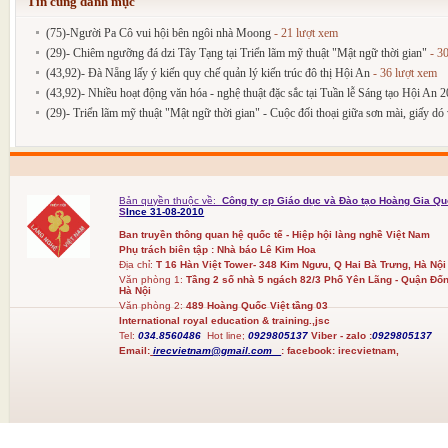
Tin cùng danh mục
(75)-Người Pa Cô vui hội bên ngôi nhà Moong
- 21 lượt xem
(29)- Chiêm ngưỡng đá dzi Tây Tạng tại Triển lãm mỹ thuật "Mật ngữ thời gian"
- 30
(43,92)- Đà Nẵng lấy ý kiến quy chế quản lý kiến trúc đô thị Hội An
- 36 lượt xem
(43,92)- Nhiều hoạt động văn hóa - nghệ thuật đặc sắc tại Tuần lễ Sáng tạo Hội An 
(29)- Triển lãm mỹ thuật "Mật ngữ thời gian" - Cuộc đối thoại giữa sơn mài, giấy dó 
Bản quyền thuộc về:
Công ty cp Giáo dục và Đào tạo Hoàng Gia Qu
S
Ince 31-08-2010
Ban truyền thông quan hệ quốc tế - Hiệp hội làng nghề Việt Nam
Phụ trách biên tập : Nhà báo Lê Kim Hoa
Địa chỉ:
T 16 Hàn Việt Tower- 348 Kim Ngưu, Q Hai Bà Trưng, Hà Nội
Văn phòng 1:
Tầng 2 số nhà 5 ngách 82/3 Phố Yên Lãng - Quận Đốn
Hà Nội
Văn phòng 2:
489 Hoàng Quốc Việt tầng 03
International royal education & training.,jsc
Tel:
034.8560486
Hot line;
0929805137
Viber - zalo :
0929805137
Email:
irecvietnam@gmail.com
:
facebook:
irecvietnam,