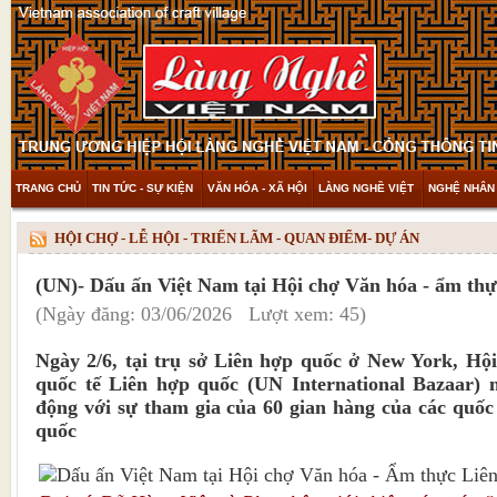
TRANG CHỦ
TIN TỨC - SỰ KIỆN
VĂN HÓA - XÃ HỘI
LÀNG NGHỀ VIỆT
NGHỆ NHÂN 
THAM KHẢO & KHÁM PHÁ
VIDEO
HỘI CHỢ - LỄ HỘI - TRIỂN LÃM - QUAN ĐIỂM- DỰ ÁN
(UN)- Dấu ấn Việt Nam tại Hội chợ Văn hóa - ẩm thự
(Ngày đăng: 03/06/2026 Lượt xem: 45)
Ngày 2/6, tại trụ sở Liên hợp quốc ở New York, Hộ
quốc tế Liên hợp quốc (UN International Bazaar) 
động với sự tham gia của 60 gian hàng của các quốc
quốc