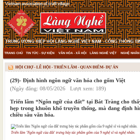
TRANG CHỦ
TIN TỨC - SỰ KIỆN
VĂN HÓA - XÃ HỘI
LÀNG NGHỀ VIỆT
NGHỆ NHÂN 
THAM KHẢO & KHÁM PHÁ
VIDEO
HỘI CHỢ - LỄ HỘI - TRIỂN LÃM - QUAN ĐIỂM- DỰ ÁN
(29)- Định hình ngôn ngữ văn hóa cho gốm Việt
(Ngày đăng: 08/05/2026 Lượt xem: 189)
Triển lãm “Ngôn ngữ của đất” tại Bát Tràng cho thấ
hẹp trong khuôn khổ truyền thống, mà đang định h
chiều sâu văn hóa.
Triển lãm 'Ngôn ngữ của đất' trưng bày tác phẩm gốm của 9 nghệ sĩ và nghệ nhân.