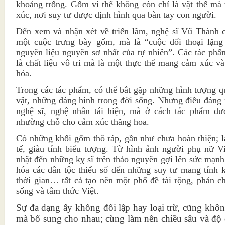
khoảng trống. Gốm vì thế không còn chỉ là vật thể mà
xúc, nơi suy tư được định hình qua bàn tay con người.
Đến xem và nhận xét về triển lãm, nghệ sĩ Vũ Thành c
một cuộc trưng bày gốm, mà là “cuộc đối thoại lặng
nguyên liệu nguyên sơ nhất của tự nhiên”. Các tác phẩ
là chất liệu vô tri mà là một thực thể mang cảm xúc v
hóa.
Trong các tác phẩm, có thể bắt gặp những hình tượng q
vật, những dáng hình trong đời sống. Nhưng điều đáng 
nghệ sĩ, nghệ nhân tái hiện, mà ở cách tác phẩm đượ
nhường chỗ cho cảm xúc thăng hoa.
Có những khối gốm thô ráp, gần như chưa hoàn thiện; l
tế, giàu tính biểu tượng. Từ hình ảnh người phụ nữ V
nhật đến những kỵ sĩ trên thảo nguyên gợi lên sức mạnh
hóa các dân tộc thiểu số đến những suy tư mang tính 
thời gian… tất cả tạo nên một phổ đề tài rộng, phản ch
sống và tâm thức Việt.
Sự đa dạng ấy không đối lập hay loại trừ, cũng không
mà bổ sung cho nhau; cùng làm nên chiều sâu và độ d