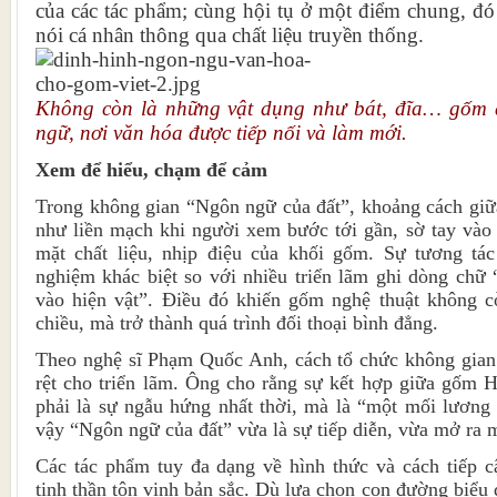
của các tác phẩm; cùng hội tụ ở một điểm chung, đó 
nói cá nhân thông qua chất liệu truyền thống.
Không còn là những vật dụng như bát, đĩa… gốm 
ngữ, nơi văn hóa được tiếp nối và làm mới.
Xem để hiểu, chạm để cảm
Trong không gian “Ngôn ngữ của đất”, khoảng cách giữ
như liền mạch khi người xem bước tới gần, sờ tay vào
mặt chất liệu, nhịp điệu của khối gốm. Sự tương tác 
nghiệm khác biệt so với nhiều triển lãm ghi dòng chữ
vào hiện vật”. Điều đó khiến gốm nghệ thuật không cò
chiều, mà trở thành quá trình đối thoại bình đẳng.
Theo nghệ sĩ Phạm Quốc Anh, cách tổ chức không gian 
rệt cho triển lãm. Ông cho rằng sự kết hợp giữa gốm 
phải là sự ngẫu hứng nhất thời, mà là “một mối lương 
vậy “Ngôn ngữ của đất” vừa là sự tiếp diễn, vừa mở ra
Các tác phẩm tuy đa dạng về hình thức và cách tiếp 
tinh thần tôn vinh bản sắc. Dù lựa chọn con đường biểu 