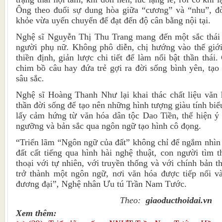
Ông theo đuổi sự dung hòa giữa “cương” và “nhu”, đò
khỏe vừa uyển chuyển để đạt đến độ cân bằng nội tại.
Nghệ sĩ Nguyễn Thị Thu Trang mang đến một sắc thái 
người phụ nữ. Không phô diễn, chị hướng vào thế giớ
thiền định, giản lược chi tiết để làm nổi bật thần thá
chim bồ câu hay đứa trẻ gợi ra đời sống bình yên, tạo
sâu sắc.
Nghệ sĩ Hoàng Thanh Như lại khai thác chất liệu văn h
thần đời sống để tạo nên những hình tượng giàu tính bi
lấy cảm hứng từ văn hóa dân tộc Dao Tiền, thể hiện ý đ
ngưỡng và bản sắc qua ngôn ngữ tạo hình cô đọng.
“Triển lãm “Ngôn ngữ của đất” không chỉ để ngắm nhìn
đất cất tiếng qua hình hài nghệ thuật, con người tìm 
thoại với tự nhiên, với truyền thống và với chính bản 
trở thành một ngôn ngữ, nơi văn hóa được tiếp nối v
đương đại”, Nghệ nhân Ưu tú Trần Nam Tước.
Theo:
giaoducthoidai.vn
Xem thêm: