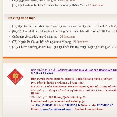
Cuộc gặp gỡ của đất, lửa và sáng tạo
- 26 lượt xem
(17,89)- Đa dạng hình thức quảng bá nhãn lồng Hưng Yên
- 17 lượt xem
Tin cùng danh mục
(77,81)- Xã Phú Túc khai mạc Ngày hội văn hóa các dân tộc thiểu số lần thứ I
- 8 lư
(62,70)- Hơn 400 tác phẩm gốm Phù Lãng được trưng bày trên đỉnh núi Bà Đen
- 6 
Cuộc gặp gỡ của đất, lửa và sáng tạo
- 26 lượt xem
(75)-Người Pa Cô vui hội bên ngôi nhà Moong
- 21 lượt xem
(29)- Chiêm ngưỡng đá dzi Tây Tạng tại Triển lãm mỹ thuật "Mật ngữ thời gian"
- 30
Bản quyền thuộc về:
Công ty cp Giáo dục và Đào tạo Hoàng Gia Qu
S
Ince 31-08-2010
Ban truyền thông quan hệ quốc tế - Hiệp hội làng nghề Việt Nam
Phụ trách biên tập : Nhà báo Lê Kim Hoa
Địa chỉ:
T 16 Hàn Việt Tower- 348 Kim Ngưu, Q Hai Bà Trưng, Hà Nội
Văn phòng 1:
Tầng 2 số nhà 5 ngách 82/3 Phố Yên Lãng - Quận Đốn
Hà Nội
Văn phòng 2:
489 Hoàng Quốc Việt tầng 03
International royal education & training.,jsc
Tel:
034.8560486
Hot line;
0929805137
Viber - zalo :
0929805137
Email:
irecvietnam@gmail.com
:
facebook:
irecvietnam,