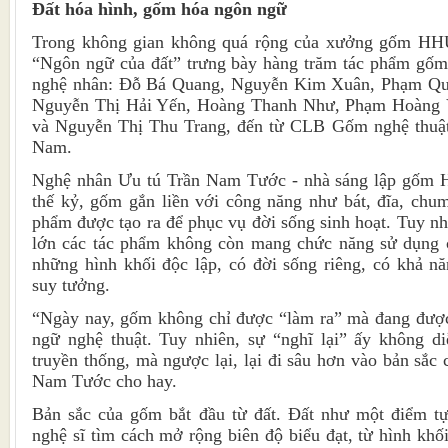
Đất hóa hình, gốm hóa ngôn ngữ
Trong không gian không quá rộng của xưởng gốm HHU 
“Ngôn ngữ của đất” trưng bày hàng trăm tác phẩm gốm 
nghệ nhân: Đỗ Bá Quang, Nguyễn Kim Xuân, Phạm Qu
Nguyễn Thị Hải Yến, Hoàng Thanh Như, Phạm Hoàng
và Nguyễn Thị Thu Trang, đến từ CLB Gốm nghệ thuật
Nam.
Nghệ nhân Ưu tú Trần Nam Tước - nhà sáng lập gốm H
thế kỷ, gốm gắn liền với công năng như bát, đĩa, chu
phẩm được tạo ra để phục vụ đời sống sinh hoạt. Tuy nhi
lớn các tác phẩm không còn mang chức năng sử dụng c
những hình khối độc lập, có đời sống riêng, có khả n
suy tưởng.
“Ngày nay, gốm không chỉ được “làm ra” mà đang được
ngữ nghệ thuật. Tuy nhiên, sự “nghĩ lại” ấy không d
truyền thống, mà ngược lại, lại đi sâu hơn vào bản sắc
Nam Tước cho hay.
Bản sắc của gốm bắt đầu từ đất. Đất như một điểm tựa
nghệ sĩ tìm cách mở rộng biên độ biểu đạt, từ hình khố