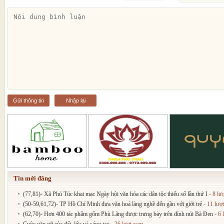
Gửi thông tin
Nhập lại
Tin mới đăng
(77,81)- Xã Phú Túc khai mạc Ngày hội văn hóa các dân tộc thiểu số lần thứ I
- 8 lư
(50-59,61,72)- TP Hồ Chí Minh đưa văn hoá làng nghề đến gần với giới trẻ
- 11 lượ
(62,70)- Hơn 400 tác phẩm gốm Phù Lãng được trưng bày trên đỉnh núi Bà Đen
- 6 