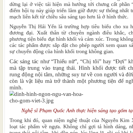
dừng lại ở việc tái hiện mà hướng tới chưng cất phần 
điểm hội tụ này giúp triển lãm giữ được sự thống nhất 
mạch liên kết từ chiều sâu sáng tạo hơn là ở hình thức.
Nguyễn Thị Hải Yến là trường hợp tiêu biểu cho xu 
đương đại. Xuất thân từ chuyên ngành điêu khắc, c
phương tiện biểu đạt hình khối và cảm xúc. Trong không
các tác phẩm được sắp đặt cho phép người xem quan sá
sự chuyển động của hình khối trong không gian.
Các sáng tác như “Thiếu nữ”, “Chị tôi” hay “Đợi” k
mà tập trung vào trạng thái. Hình khối được tiết c
rung động nội tâm, những suy tư về con người và đờ
còn là vật liệu mà trở thành một phương tiện để ngh
mình.
Nghệ sĩ Phạm Quốc Anh thực hiện sáng tạo gốm tạ
Trong khi đó, quan niệm nghệ thuật của Nguyễn Kim Xu
loạt tác phẩm về ngựa. Không chỉ gợi tả hình dáng,
trạng thái nội tâm, khi dồn nén, lúc lặng lẽ, rồi có khi 