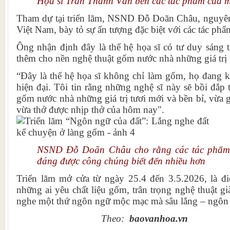
Họa sĩ Trần Thanh Vân bên các tác phẩm của mì
Tham dự tại triển lãm, NSND Đỗ Doãn Châu, nguyê
Việt Nam, bày tỏ sự ấn tượng đặc biệt với các tác phẩ
Ông nhận định đây là thế hệ họa sĩ có tư duy sáng 
thêm cho nền nghệ thuật gốm nước nhà những giá trị 
“Đây là thế hệ họa sĩ không chỉ làm gốm, họ đang k
hiện đại. Tôi tin rằng những nghệ sĩ này sẽ bồi đắp
gốm nước nhà những giá trị tươi mới và bền bỉ, vừa g
vừa thở được nhịp thở của hôm nay".
NSND Đỗ Doãn Châu cho rằng các tác phẩm t
đáng được công chúng biết đến nhiều hơn
Triển lãm mở cửa từ ngày 25.4 đến 3.5.2026, là 
những ai yêu chất liệu gốm, trân trọng nghệ thuật g
nghe một thứ ngôn ngữ mộc mạc mà sâu lắng – ngôn 
Theo:
baovanhoa.vn