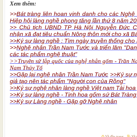
Xem thêm:
>>
Bát tràng liên hoan vinh danh cho các Nghệ 
Hiệp hội làng nghề phong tăng lần thứ 8 năm 2
>>
Chủ tịch UBND TP Hà Nội Nguyễn Đức C
nhận xã đạt tiêu chuẩn Nông thôn mới cho xã Bá
>>Ký sự làng nghề : Tìm ngày truyền thống cho
>>
Nghệ nhân Trần Nam Tước và triển lãm "Dan
các tác phẩm nghệ thuật"
>>Truyền sử lập quốc của nghệ nhân gốm - Trần N
Nam Thủy Tổ
>>Gặp lại nghệ nhân Trần Nam Tước
>>Ký sự n
giả tạo nên tác phẩm "Người con của Rồng"
>>Ký sự nghệ nhân làng nghề Việt nam Tài hoa
>>Ký sự làng nghề - Tinh hoa gốm sứ Bát Tràng
>>Ký sự Làng nghề - Gặp gỡ Nghệ nhân
Về đầu trang
Về t