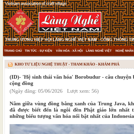
TRANG CHỦ
TIN TỨC - SỰ KIỆN
VĂN HÓA - XÃ HỘI
LÀNG NGHỀ VIỆT
NGHỆ NHÂN 
THAM KHẢO & KHÁM PHÁ
VIDEO
KHO TƯ LIỆU NGHỆ THUẬT - THAM KHẢO - KHÁM PHÁ
(ID)- 'Hệ sinh thái văn hóa' Borobudur - câu chuyện b
cộng đồng
(Ngày đăng: 05/06/2026 Lượt xem: 56)
Nằm giữa vùng đồng bằng xanh của Trung Java, kh
đã được biết đến là ngôi đền Phật giáo lớn nhất t
những biểu tượng văn hóa nổi bật nhất của Indonesia