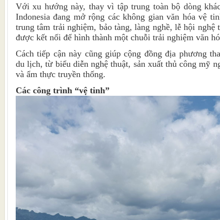
Với xu hướng này, thay vì tập trung toàn bộ dòng khá
Indonesia đang mở rộng các không gian văn hóa vệ tin
trung tâm trải nghiệm, bảo tàng, làng nghề, lễ hội nghệ 
được kết nối để hình thành một chuỗi trải nghiệm văn hó
Cách tiếp cận này cũng giúp cộng đồng địa phương th
du lịch, từ biểu diễn nghệ thuật, sản xuất thủ công mỹ n
và ẩm thực truyền thống.
Các công trình “vệ tinh”