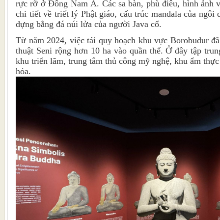
rực rỡ ở Đông Nam Á. Các sa bàn, phù điêu, hình ảnh và 
chi tiết về triết lý Phật giáo, cấu trúc mandala của ngô
dựng bằng đá núi lửa của người Java cổ.
Từ năm 2024, việc tái quy hoạch khu vực Borobudur đ
thuật Seni rộng hơn 10 ha vào quần thể. Ở đây tập trun
khu triển lãm, trung tâm thủ công mỹ nghệ, khu ẩm thực
hóa.