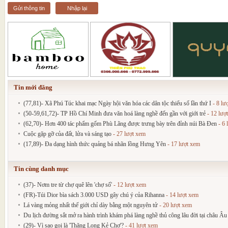
Gửi thông tin
Nhập lại
Tin mới đăng
(77,81)- Xã Phú Túc khai mạc Ngày hội văn hóa các dân tộc thiểu số lần thứ I
- 8 lư
(50-59,61,72)- TP Hồ Chí Minh đưa văn hoá làng nghề đến gần với giới trẻ
- 12 lượ
(62,70)- Hơn 400 tác phẩm gốm Phù Lãng được trưng bày trên đỉnh núi Bà Đen
- 6 
Cuộc gặp gỡ của đất, lửa và sáng tạo
- 27 lượt xem
(17,89)- Đa dạng hình thức quảng bá nhãn lồng Hưng Yên
- 17 lượt xem
Tin cùng danh mục
(37)- Nơm tre từ chợ quê lên 'chợ số'
- 12 lượt xem
(FR)-Túi Dior bìa sách 3.000 USD gây chú ý của Rihanna
- 14 lượt xem
Lá vàng mỏng nhất thế giới chỉ dày bằng một nguyên tử
- 20 lượt xem
Du lịch đường sắt mở ra hành trình khám phá làng nghề thủ công lâu đời tại châu Âu
(29)- Vì sao gọi là 'Thăng Long Kẻ Chợ'?
- 41 lượt xem