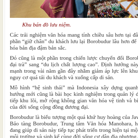
Khu bán đồ lưu niệm.
Các trải nghiệm văn hóa mang tính chiều sâu hơn tại 
phần “giữ chân” du khách lưu lại Borobudur lâu hơn đ
hóa bản địa đậm bản sắc.
Đó cũng là một phần trong chiến lược chuyển đổi Boro
đại trà” sang “du lịch chất lượng cao”. Định hướng nà
mạnh trong vài năm gần đây nhằm giảm áp lực lên khu
nguy cơ quá tải du khách và xuống cấp di sản.
Mô hình “hệ sinh thái” mà Indonesia xây dựng quan
hướng mới cũng là bài học kinh nghiệm trong quản lý di
tiếp khu lõi, mở rộng không gian văn hóa vệ tinh và b
của đời sống cộng đồng đương đại.
Borobudur là biểu tượng một quá khứ huy hoàng của Ja
Bảo tàng Borobudur, Trung tâm Văn hóa Manohara, ha
đang giúp di sản này tiếp tục phát triển trong hiện tại m
môi trường và sinh kế cùng đời sống cư dân địa phương.