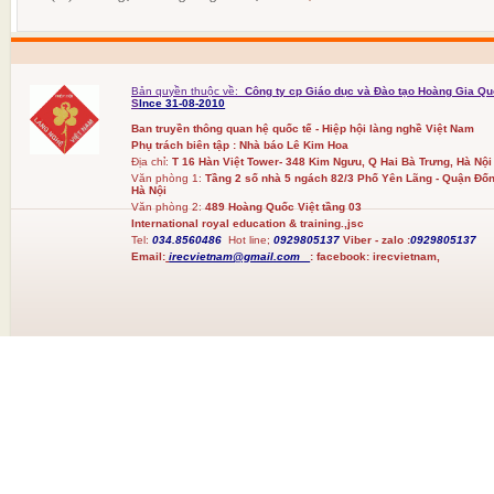
Bản quyền thuộc về:
Công ty cp Giáo dục và Đào tạo Hoàng Gia Qu
S
Ince 31-08-2010
Ban truyền thông quan hệ quốc tế - Hiệp hội làng nghề Việt Nam
Phụ trách biên tập : Nhà báo Lê Kim Hoa
Địa chỉ:
T 16 Hàn Việt Tower- 348 Kim Ngưu, Q Hai Bà Trưng, Hà Nội
Văn phòng 1:
Tầng 2 số nhà 5 ngách 82/3 Phố Yên Lãng - Quận Đốn
Hà Nội
Văn phòng 2:
489 Hoàng Quốc Việt tầng 03
International royal education & training.,jsc
Tel:
034.8560486
Hot line;
0929805137
Viber - zalo :
0929805137
Email:
irecvietnam@gmail.com
:
facebook:
irecvietnam,