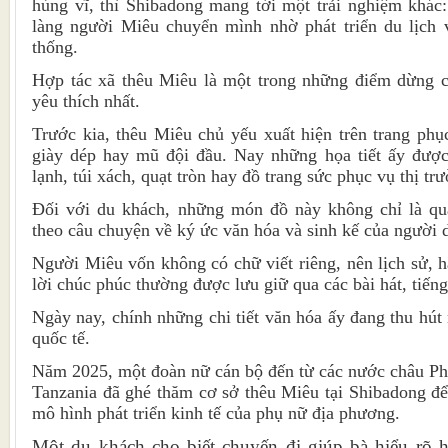
hùng vĩ, thì Shibadong mang tới một trải nghiệm khác
làng người Miêu chuyển mình nhờ phát triển du lịch 
thống.
Hợp tác xã thêu Miêu là một trong những điểm dừng 
yêu thích nhất.
Trước kia, thêu Miêu chủ yếu xuất hiện trên trang phụ
giày dép hay mũ đội đầu. Nay những họa tiết ấy đượ
lạnh, túi xách, quạt tròn hay đồ trang sức phục vụ thị trư
Đối với du khách, những món đồ này không chỉ là q
theo câu chuyện về ký ức văn hóa và sinh kế của người 
Người Miêu vốn không có chữ viết riêng, nên lịch sử, h
lời chúc phúc thường được lưu giữ qua các bài hát, tiếng
Ngày nay, chính những chi tiết văn hóa ấy đang thu hút
quốc tế.
Năm 2025, một đoàn nữ cán bộ đến từ các nước châu Ph
Tanzania đã ghé thăm cơ sở thêu Miêu tại Shibadong để 
mô hình phát triển kinh tế của phụ nữ địa phương.
Một du khách cho biết chuyến đi giúp bà hiểu rõ