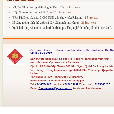
(79,85)- Tinh hoa nghệ thuật gốm Bàu Trúc
- 7 lượt xem
(37)- Nơm tre từ chợ quê lên 'chợ số'
- 14 lượt xem
(FR)-Túi Dior bìa sách 3.000 USD gây chú ý của Rihanna
- 15 lượt xem
Lá vàng mỏng nhất thế giới chỉ dày bằng một nguyên tử
- 21 lượt xem
Du lịch đường sắt mở ra hành trình khám phá làng nghề thủ công lâu đời tại châu Âu
Bản quyền thuộc về:
Công ty cp Giáo dục và Đào tạo Hoàng Gia Qu
S
Ince 31-08-2010
Ban truyền thông quan hệ quốc tế - Hiệp hội làng nghề Việt Nam
Phụ trách biên tập : Nhà báo Lê Kim Hoa
Địa chỉ:
T 16 Hàn Việt Tower- 348 Kim Ngưu, Q Hai Bà Trưng, Hà Nội
Văn phòng 1:
Tầng 2 số nhà 5 ngách 82/3 Phố Yên Lãng - Quận Đốn
Hà Nội
Văn phòng 2:
489 Hoàng Quốc Việt tầng 03
International royal education & training.,jsc
Tel:
034.8560486
Hot line;
0929805137
Viber - zalo :
0929805137
Email:
irecvietnam@gmail.com
:
facebook:
irecvietnam,