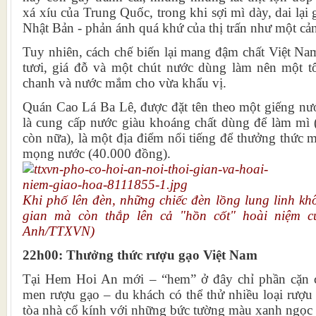
xá xíu của Trung Quốc, trong khi sợi mì dày, dai lại
Nhật Bản - phản ánh quá khứ của thị trấn như một cả
Tuy nhiên, cách chế biến lại mang đậm chất Việt Na
tươi, giá đỗ và một chút nước dùng làm nên một tô
chanh và nước mắm cho vừa khẩu vị.
Quán Cao Lá Ba Lê, được đặt tên theo một giếng nư
là cung cấp nước giàu khoáng chất dùng để làm mì
còn nữa), là một địa điểm nổi tiếng để thưởng thức mộ
mọng nước (40.000 đồng).
Khi phố lên đèn, những chiếc đèn lồng lung linh kh
gian mà còn thắp lên cả "hồn cốt" hoài niệm c
Anh/TTXVN)
22h00: Thưởng thức rượu gạo Việt Nam
Tại Hem Hoi An mới – “hem” ở đây chỉ phần cặn cò
men rượu gạo – du khách có thể thử nhiều loại rượu
tòa nhà cổ kính với những bức tường màu xanh ngọc 