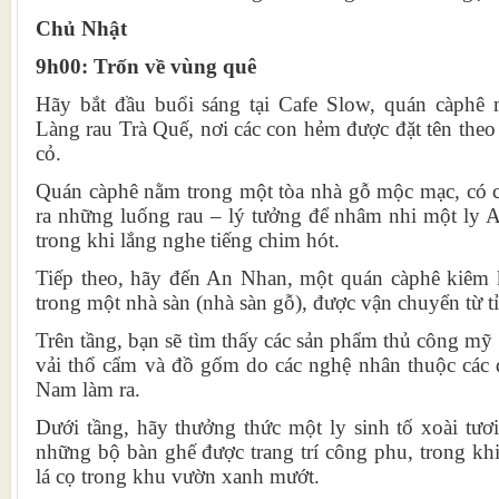
Chủ Nhật
9h00: Trốn về vùng quê
Hãy bắt đầu buổi sáng tại Cafe Slow, quán càphê
Làng rau Trà Quế, nơi các con hẻm được đặt tên theo 
cỏ.
Quán càphê nằm trong một tòa nhà gỗ mộc mạc, có c
ra những luống rau – lý tưởng để nhâm nhi một ly 
trong khi lắng nghe tiếng chim hót.
Tiếp theo, hãy đến An Nhan, một quán càphê kiêm
trong một nhà sàn (nhà sàn gỗ), được vận chuyển từ 
Trên tầng, bạn sẽ tìm thấy các sản phẩm thủ công m
vải thổ cẩm và đồ gốm do các nghệ nhân thuộc các d
Nam làm ra.
Dưới tầng, hãy thưởng thức một ly sinh tố xoài tươ
những bộ bàn ghế được trang trí công phu, trong kh
lá cọ trong khu vườn xanh mướt.