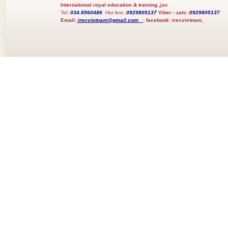
International royal education & training.,jsc
Tel:
034.8560486
Hot line;
0929805137
Viber - zalo :
0929805137
Email:
irecvietnam@gmail.com
:
facebook:
irecvietnam,