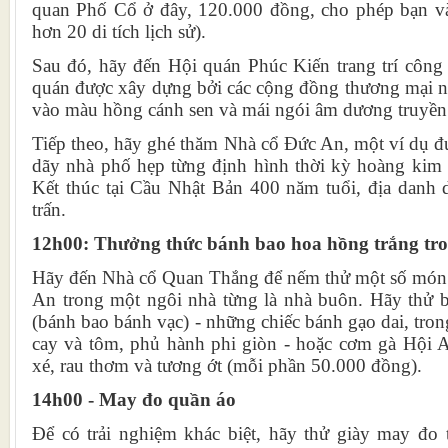
quan Phố Cổ ở đây, 120.000 đồng, cho phép bạn v
hơn 20 di tích lịch sử).
Sau đó, hãy đến Hội quán Phúc Kiến trang trí công
quán được xây dựng bởi các cộng đồng thương mại ng
vào màu hồng cánh sen và mái ngói âm dương truyền
Tiếp theo, hãy ghé thăm Nhà cổ Đức An, một ví dụ đ
dãy nhà phố hẹp từng định hình thời kỳ hoàng kim
Kết thúc tại Cầu Nhật Bản 400 năm tuổi, địa danh d
trấn.
12h00: Thưởng thức bánh bao hoa hồng trắng tro
Hãy đến Nhà cổ Quan Thắng để nếm thử một số món 
An trong một ngôi nhà từng là nhà buôn. Hãy thử 
(bánh bao bánh vạc) - những chiếc bánh gạo dai, tron
cay và tôm, phủ hành phi giòn - hoặc cơm gà Hội A
xé, rau thơm và tương ớt (mỗi phần 50.000 đồng).
14h00 - May đo quần áo
Để có trải nghiệm khác biệt, hãy thử giày may đo 