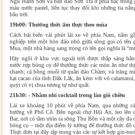
Ngũ Hành Sơn và bán đảo Sơn Trà ở phía bắc trông 
màu nước pastel, liên tục thay đổi khi những tia nắn
bầu trời.
19h00: Thưởng thức ẩm thực theo mùa
Cách bãi biển vài phút lái xe về phía Nam, nằm 
nghiệp trên một hòn đảo nhỏ giữa sông gọi có tên g
Mua, một nhà hàng sang trọng có tên gọi nghĩa là “mù
Hãy ngồi ở khu vực ngoài trời được thắp sáng bằ
nước rợp bóng cọ để thưởng thức các món ăn như thịt
chanh; cá hồng muối từ quần đảo Chàm; và tráng miệ
hạt cacao của tỉnh Đắk Lắk, ăn kèm với vỏ calamansi,
quýt có vị chua tương tự như quất.
21h30: - Nhâm nhi cocktail trong làn gió chiều
Lái xe khoảng 10 phút về phía Nam, qua những cá
hướng về Phố Cổ. Bên ngoài chợ Hội An, leo lên 
Bar, nơi có tầm nhìn ra sông Thu Bồn và một cây đa c
bóng cọ – một địa điểm lý tưởng để thưởng thức đồ u
Thực đơn tại đây tập trung vào các sự kết hợp gin-toni