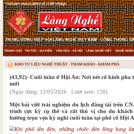
TRANG CHỦ
TIN TỨC - SỰ KIỆN
VĂN HÓA - XÃ HỘI
LÀNG NGHỀ VIỆT
NGHỆ NHÂN 
THAM KHẢO & KHÁM PHÁ
VIDEO
KHO TƯ LIỆU NGHỆ THUẬT - THAM KHẢO - KHÁM PHÁ
(43,92)- Cuối tuần ở Hội An: Nơi nét cổ kính ph
mới
(Ngày đăng: 12/05/2026 Lượt xem: 158)
Một bài viết trải nghiệm du lịch đăng tải trên C
trình cực kỳ cụ thể và rất thú vị cho du khác
hưởng trọn vẹn kỳ nghỉ cuối tuần tại phố cổ Hội 