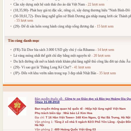
Cần xây dựng một hệ sinh thái cho áo dài Việt Nam
- 22 lượt xem
(18,35,90)- Phát huy giá trị đặc sắc, riêng có, xây dựng thương hiệu “Ninh Bình-Đô t
(50-59,61,72)- Đưa làng nghề gốm sứ Bình Dương gia nhập mạng lưới các Thành phố
- 55 lượt xem
(29)- Để di sản luôn song hành cùng nhịp sống đương đại
- 15 lượt xem
Tin cùng danh mục
(FR)-Túi Dior bìa sách 3.000 USD gây chú ý của Rihanna
- 14 lượt xem
Lá vàng mỏng nhất thế giới chỉ dày bằng một nguyên tử
- 20 lượt xem
Du lịch đường sắt mở ra hành trình khám phá làng nghề thủ công lâu đời tại châu Âu
(29)- Vì sao gọi là 'Thăng Long Kẻ Chợ'?
- 41 lượt xem
(JP)- Đến với khu vườn nằm trong top 3 đẹp nhất Nhật Bản
- 35 lượt xem
Bản quyền thuộc về:
Công ty cp Giáo dục và Đào tạo Hoàng Gia Qu
S
Ince 31-08-2010
Ban truyền thông quan hệ quốc tế - Hiệp hội làng nghề Việt Nam
Phụ trách biên tập : Nhà báo Lê Kim Hoa
Địa chỉ:
T 16 Hàn Việt Tower- 348 Kim Ngưu, Q Hai Bà Trưng, Hà Nội
Văn phòng 1:
Tầng 2 số nhà 5 ngách 82/3 Phố Yên Lãng - Quận Đốn
Hà Nội
Văn phòng 2:
489 Hoàng Quốc Việt tầng 03