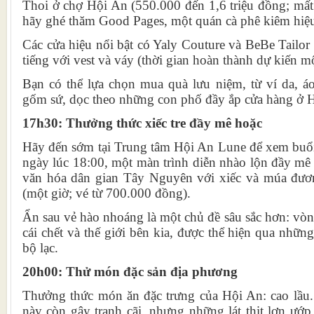
Thoi ở chợ Hội An (550.000 đến 1,6 triệu đồng; mất
hãy ghé thăm Good Pages, một quán cà phê kiêm hiệu 
Các cửa hiệu nổi bật có Yaly Couture và BeBe Tailor 
tiếng với vest và váy (thời gian hoàn thành dự kiến ​​m
Bạn có thể lựa chọn mua quà lưu niệm, từ ví da, áo
gốm sứ, dọc theo những con phố đầy ắp cửa hàng ở 
17h30: Thưởng thức xiếc tre đầy mê hoặc
Hãy đến sớm tại Trung tâm Hội An Lune để xem buổi
ngày lúc 18:00, một màn trình diễn nhào lộn đầy mê 
văn hóa dân gian Tây Nguyên với xiếc và múa đươn
(một giờ; vé từ 700.000 đồng).
Ẩn sau vẻ hào nhoáng là một chủ đề sâu sắc hơn: vòn
cái chết và thế giới bên kia, được thể hiện qua nhữn
bộ lạc.
20h00: Thử món đặc sản địa phương
Thưởng thức món ăn đặc trưng của Hội An: cao lầ
này còn gây tranh cãi, nhưng những lát thịt lợn ướ