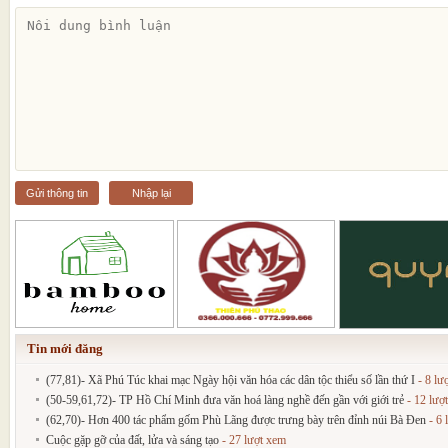
Gửi thông tin
Nhập lại
Tin mới đăng
(77,81)- Xã Phú Túc khai mạc Ngày hội văn hóa các dân tộc thiểu số lần thứ I
- 8 lư
(50-59,61,72)- TP Hồ Chí Minh đưa văn hoá làng nghề đến gần với giới trẻ
- 12 lượ
(62,70)- Hơn 400 tác phẩm gốm Phù Lãng được trưng bày trên đỉnh núi Bà Đen
- 6 
Cuộc gặp gỡ của đất, lửa và sáng tạo
- 27 lượt xem