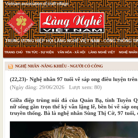
TRANG CHỦ
TIN TỨC - SỰ KIỆN
VĂN HÓA - XÃ HỘI
LÀNG NGHỀ VIỆT
NGHỆ NHÂN 
THAM KHẢO & KHÁM PHÁ
VIDEO
NGHỆ NHÂN -NĂNG KHIẾU - NGƯỜI CÓ CÔNG
(22,23)- Nghệ nhân 97 tuổi vẽ sáp ong điêu luyện trê
(Ngày đăng: 29/06/2026 Lượt xem: 80)
Giữa điệp trùng núi đá của Quản Bạ, tỉnh Tuyên 
nữ sống gần trọn thế kỷ vẫn lặng lẽ, bền bỉ vẽ sáp o
truyền thống. Bà là nghệ nhân Sùng Thị Cờ, 97 tuổi,