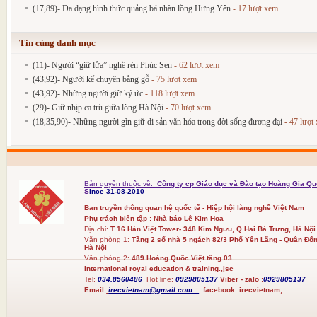
(17,89)- Đa dạng hình thức quảng bá nhãn lồng Hưng Yên
- 17 lượt xem
Tin cùng danh mục
(11)- Người “giữ lửa” nghề rèn Phúc Sen
- 62 lượt xem
(43,92)- Người kể chuyện bằng gỗ
- 75 lượt xem
(43,92)- Những người giữ ký ức
- 118 lượt xem
(29)- Giữ nhịp ca trù giữa lòng Hà Nội
- 70 lượt xem
(18,35,90)- Những người gìn giữ di sản văn hóa trong đời sống đương đại
- 47 lượt
Bản quyền thuộc về:
Công ty cp Giáo dục và Đào tạo Hoàng Gia Qu
S
Ince 31-08-2010
Ban truyền thông quan hệ quốc tế - Hiệp hội làng nghề Việt Nam
Phụ trách biên tập : Nhà báo Lê Kim Hoa
Địa chỉ:
T 16 Hàn Việt Tower- 348 Kim Ngưu, Q Hai Bà Trưng, Hà Nội
Văn phòng 1:
Tầng 2 số nhà 5 ngách 82/3 Phố Yên Lãng - Quận Đốn
Hà Nội
Văn phòng 2:
489 Hoàng Quốc Việt tầng 03
International royal education & training.,jsc
Tel:
034.8560486
Hot line;
0929805137
Viber - zalo :
0929805137
Email:
irecvietnam@gmail.com
:
facebook:
irecvietnam,