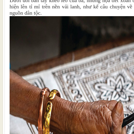
Dưới đôi bàn tay khéo léo của bà, những họa tiết xoắn 
hiện lên tỉ mỉ trên nền vải lanh, như kể câu chuyện về
nguồn dân tộc.