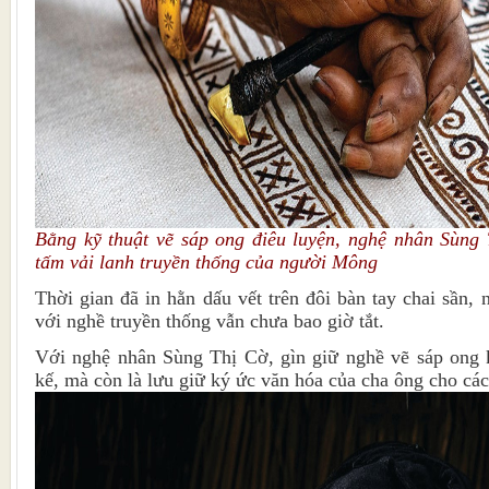
Bằng kỹ thuật vẽ sáp ong điêu luyện, nghệ nhân Sùng 
tấm vải lanh truyền thống của người Mông
Thời gian đã in hằn dấu vết trên đôi bàn tay chai sần
với nghề truyền thống vẫn chưa bao giờ tắt.
Với nghệ nhân Sùng Thị Cờ, gìn giữ nghề vẽ sáp ong k
kế, mà còn là lưu giữ ký ức văn hóa của cha ông cho các