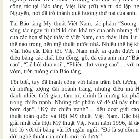
công tác tại Bảo tàng Việt Bắc (cũ) và từ đó lập n
Nguyên, nơi đã trở thành quê hương thứ hai của anh.
Tại Bảo tàng Mỹ thuật Việt Nam, tác phẩm “Soong 
sáng tác ngay từ thời kì còn khá trẻ của anh nhưng đ
của các họa sĩ bậc thầy ở Việt Nam, cho thấy Hứa Tử 
thế nào trong nền mỹ thuật nước nhà. Nhiều thế hệ 
Văn hóa các Dân tộc Việt Nam mấy ai quên được 
điêu bằng các chất liệu đồng, gỗ, đá của anh như “Bá
cao”, “Lễ hội đua voi”, “Phiên chợ vùng cao”… với n
vòm, trên tường của Bảo tàng.
Tôi biết, tuy đã thành công với hàng trăm bức tượng 
cả những tượng đài hoành tráng, nhưng điều mà 
dành nhiều thời gian, tâm trí, chính là những tác p
trong chiến tranh. Những tác phẩm về đề tài này nh
bom đạn”, “Ký ức chiến tranh”… đều đoạt giải cao
thuật toàn quốc và Hội Mỹ thuật Việt Nam. Đặc bi
giải nhất của Hội Mỹ thuật Việt Nam năm 1996, là t
thổ lộ với tôi bằng vài lời ngắn ngủi: “Đó là sự dồn 
đời nghệ thuật của mình mới có được”.