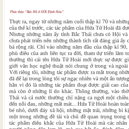
Phác thảo “Bác Hồ ở ATK Định Hóa”.
Thực ra, ngay từ những năm cuối thập kỉ 70 và nhữn
của thế kỉ trước, các tác phẩm của Hứa Tử Hoài đã đư
Nhưng những năm ấy tỉnh Bắc Thái chưa có Hội v
chưa phát triển nên những thành tích rất đáng giá ấy
bá rộng rãi. Chỉ vào những năm đầu của thập kỉ 90,
phù điêu của anh liên tục ra đời, tham dự triển lãm 
thưởng thì cái tên Hứa Tử Hoài mới thực sự được gi
giới văn học nghệ thuật nói chung ở trong và ngoài
Với riêng tôi, những tác phẩm được ra mắt trong nh
đã để lại trong lòng tôi sự ngạc nhiên và một ấn tượ
hẳn vì đó là những tác phẩm đoạt được giải cao củ
mà còn ở những lí do khác. Thông thường, vào thời 
Thái và cả nước thường chỉ nặng ca ngợi một chiều,
đến nỗi đau, những mất mát... Hứa Tử Hoài hoàn toà
bé nhỏ, dưới đáy xã hội, những mặt trái, những bi kị
một trong những đề tài và chủ đề quan trọng trong 
tác phẩm điêu khắc của Hứa Tử Hoài mà các nhân 