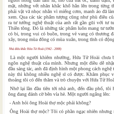
người nông dân lam lũ, mò cua bắt ốc, đánh dậm,
mặt, những vết nhăn khắc khổ hằn lên trong từng 
phải vật vã nhọc nhằn vì miếng cơm, manh áo đã làm
xem. Qua các tác phẩm tượng cũng như phù điêu củ
ra tư tưởng nghệ thuật của anh rất gần gũi với tư tư
Thiền tông. Đó là những tác phẩm luôn mang tư tưởn
có bi, trong vui có buồn, trong vẻ vang có thương 
xây, trong mùa đông có mùa xuân, trong tĩnh có độn
Nhà điêu khắc Hứa Tử Hoài (1942 - 2008)
Là một người khiêm nhường, Hứa Tử Hoài chưa b
ngôn nghệ thuật của mình. Nhưng một điều dễ nhận 
đầu sáng tác, anh đã định hình một phong cách nghệ t
này thì không nhiều nghệ sĩ có được. Khâm phục v
thoảng tôi có đến thăm và trò chuyện với Hứa Tử Hoà
Nhớ lại lần đầu tiên tới nhà anh, đến đầu phố, tôi
ông đang đánh cờ bên vỉa hè. Một người ngẩng lên:
- Anh hỏi ông Hoài thợ mộc phải không?
Ông Hoài thợ mộc? Tôi có phần ngạc nhiên nhưng rồ