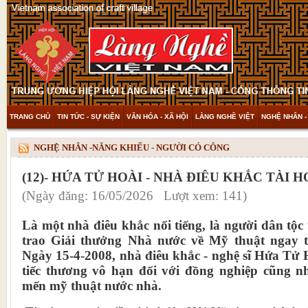
TRANG CHỦ
TIN TỨC - SỰ KIỆN
VĂN HÓA - XÃ HỘI
LÀNG NGHỀ VIỆT
NGHỆ NHÂN -
THAM KHẢO & KHÁM PHÁ
VIDEO
NGHỆ NHÂN -NĂNG KHIẾU - NGƯỜI CÓ CÔNG
(12)- HỨA TỬ HOÀI - NHÀ ĐIÊU KHẮC TÀI 
(Ngày đăng: 16/05/2026 Lượt xem: 141)
Là một nhà điêu khắc nổi tiếng, là người dân tộc
trao Giải thưởng Nhà nước về Mỹ thuật ngay từ
Ngày 15-4-2008, nhà điêu khắc - nghệ sĩ Hứa Tử Ho
tiếc thương vô hạn đối với đồng nghiệp cũng n
mến mỹ thuật nước nhà.