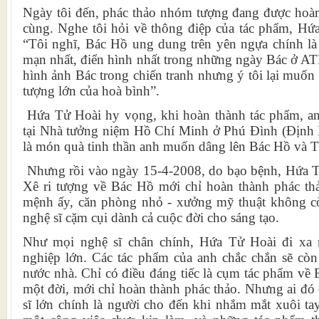
Ngày tôi đến, phác thảo nhóm tượng đang được hoà
cùng. Nghe tôi hỏi về thông điệp của tác phẩm, Hứ
“Tôi nghĩ, Bác Hồ ung dung trên yên ngựa chính là 
mạn nhất, điển hình nhất trong những ngày Bác ở AT
hình ảnh Bác trong chiến tranh nhưng ý tôi lại muốn 
tượng lớn của hoà bình”.
Hứa Tử Hoài hy vọng, khi hoàn thành tác phẩm, an
tại Nhà tưởng niệm Hồ Chí Minh ở Phú Đình (Định
là món quà tinh thần anh muốn dâng lên Bác Hồ và T
Nhưng rồi vào ngày 15-4-2008, do bạo bệnh, Hứa Tử
Xê ri tượng về Bác Hồ mới chỉ hoàn thành phác thả
mệnh ấy, căn phòng nhỏ - xưởng mỹ thuật không c
nghệ sĩ cặm cụi dành cả cuộc đời cho sáng tạo.
Như mọi nghệ sĩ chân chính, Hứa Tử Hoài đi xa 
nghiệp lớn. Các tác phẩm của anh chắc chắn sẽ còn
nước nhà. Chỉ có điều đáng tiếc là cụm tác phẩm về
một đời, mới chỉ hoàn thành phác thảo. Nhưng ai đó
sĩ lớn chính là người cho đến khi nhắm mắt xuôi tay