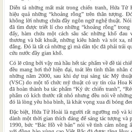
Diễn tả những mất mát trong chiến tranh, Hứa Tử 
hiệu quả những “khoảng rỗng” trên thân tượng. Đ
không lời nhưng chứa đầy ngôn ngữ nghệ thuật. Nói
đã tìm được triết lí cho những “khoảng rỗng” trong
đấy, hàm chứa một cách sâu sắc những khổ đau 
thương và bất khuất, những kiêu hãnh và xót xa, 
đắng. Đó là tất cả những gì mà dân tộc đã phải trải q
cứu nước đầy gian khổ.
Có lẽ cũng bởi vậy mà hầu hết tác phẩm về đề tài chi
đều mang hơi thở hiện đại, toát lên tinh thần nhân
những năm 2000, sau khi dự trại sáng tác Mỹ thuậ
(VSC) do một tổ chức mỹ thuật có uy tín của Hoa 
đã hoàn thành ba tác phẩm “Ký ức chiến tranh”, “Rét
phẩm có kích thước rất nhỏ nhưng đều nói về những 
đó là lòng yêu hòa bình, là khát vọng xua đi bóng đ
Đặc biệt, Hứa Tử Hoài là người rất ngưỡng mộ và 
dành một thời gian thích đáng để sáng tác tượng và
1990, bức “Bác Hồ về bản” nói về tình cảm nồng 
với đồng bào vùng cao Việt Bắc đã được tặng Huy 