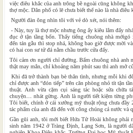
việc điêu khắc của anh trông bề ngoài cũng không k
thợ mộc. Dân phố có lẽ chưa biết thế nào là nhà điêu 
Người đàn ông nhìn tôi với vẻ dò xét, nói thêm:
- Này, tuy là thợ mộc nhưng ông ấy kiêu lắm đấy nhá
đục ở tận tầng bốn. Thấy tiếng chuông nhà mớigó 
đến tán gẫu thì stop nhá, không bao giờ được mời v
có hai con sư tử đá nằm chầu trước cửa đấy.
Tôi cảm ơn người chỉ đường. Bấm chuông nhà anh m
thật may mắn, chỉ khoảng năm phút sau thì anh mở cử
Khi đã trở thành bạn bè thân tình, nhưng mỗi khi đ
chỉ được anh “đón tiếp” trên căn phòng nhỏ tít tận t
thuật. Anh vừa cặm cụi sáng tác hoặc sửa chữa t
chuyện… nhát gừng. Anh là người tiết kiệm từng phú
Tôi biết, chính ở cái xưởng mỹ thuật rộng chưa đầy
tác phẩm của anh đã đến với công chúng cả nước và q
Gần gũi anh, tôi mới biết Hứa Tử Hoài không phải
sinh năm 1942 ở Tràng Định, Lạng Sơn, là người dâ
nghiệp Khoa Điêu khắc, Trường Đại học Mỹ thuật 