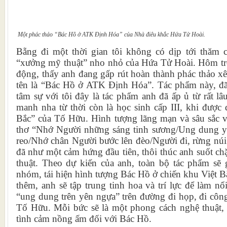
Một phác thảo “Bác Hồ ở ATK Định Hóa” của Nhà điêu khắc Hứa Tử Hoài.
Bẵng đi một thời gian tôi không có dịp tới thăm c
“xưởng mỹ thuật” nho nhỏ của Hứa Tử Hoài. Hôm trở 
động, thấy anh đang gấp rút hoàn thành phác thảo xê
tên là “Bác Hồ ở ATK Định Hóa”. Tác phẩm này, đ
tâm sự với tôi đây là tác phẩm anh đã ấp ủ từ rất l
manh nha từ thời còn là học sinh cấp III, khi được 
Bắc” của Tố Hữu. Hình tượng lãng mạn và sâu sắc về
thơ “Nhớ Người những sáng tinh sương/Ung dung y
reo/Nhớ chân Người bước lên đèo/Người đi, rừng núi
đã như một cảm hứng đầu tiên, thôi thúc anh suốt c
thuật. Theo dự kiến của anh, toàn bộ tác phẩm sẽ
nhóm, tái hiện hình tượng Bác Hồ ở chiến khu Việt B
thêm, anh sẽ tập trung tinh hoa và trí lực để làm n
“ung dung trên yên ngựa” trên đường đi họp, đi công
Tố Hữu. Mỗi bức sẽ là một phong cách nghệ thuật, m
tình cảm nồng ấm đối với Bác Hồ.