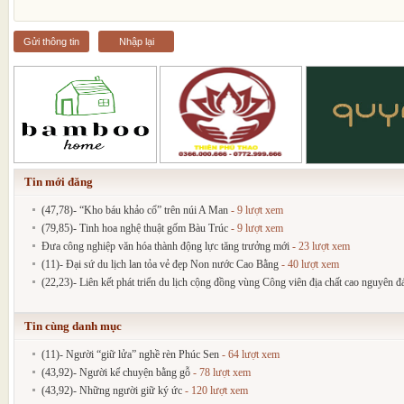
Gửi thông tin
Nhập lại
Tin mới đăng
(47,78)- “Kho báu khảo cổ” trên núi A Man
- 9 lượt xem
(79,85)- Tinh hoa nghệ thuật gốm Bàu Trúc
- 9 lượt xem
Đưa công nghiệp văn hóa thành động lực tăng trưởng mới
- 23 lượt xem
(11)- Đại sứ du lịch lan tỏa vẻ đẹp Non nước Cao Bằng
- 40 lượt xem
(22,23)- Liên kết phát triển du lịch cộng đồng vùng Công viên địa chất cao nguyên 
Tin cùng danh mục
(11)- Người “giữ lửa” nghề rèn Phúc Sen
- 64 lượt xem
(43,92)- Người kể chuyện bằng gỗ
- 78 lượt xem
(43,92)- Những người giữ ký ức
- 120 lượt xem