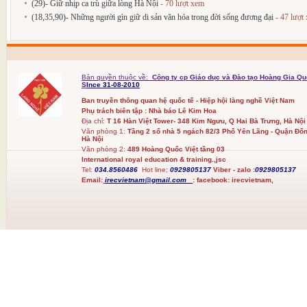
(29)- Giữ nhịp ca trù giữa lòng Hà Nội
- 70 lượt xem
(18,35,90)- Những người gìn giữ di sản văn hóa trong đời sống đương đại
- 47 lượt
Bản quyền thuộc về:
Công ty cp Giáo dục và Đào tạo Hoàng Gia Qu
S
Ince 31-08-2010
Ban truyền thông quan hệ quốc tế - Hiệp hội làng nghề Việt Nam
Phụ trách biên tập : Nhà báo Lê Kim Hoa
Địa chỉ:
T 16 Hàn Việt Tower- 348 Kim Ngưu, Q Hai Bà Trưng, Hà Nội
Văn phòng 1:
Tầng 2 số nhà 5 ngách 82/3 Phố Yên Lãng - Quận Đốn
Hà Nội
Văn phòng 2:
489 Hoàng Quốc Việt tầng 03
International royal education & training.,jsc
Tel:
034.8560486
Hot line;
0929805137
Viber - zalo :
0929805137
Email:
irecvietnam@gmail.com
:
facebook:
irecvietnam,