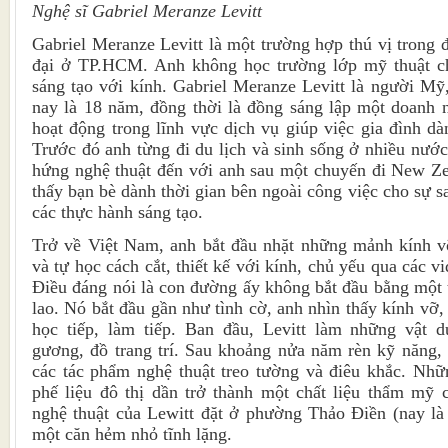
Nghệ sĩ Gabriel Meranze Levitt
Gabriel Meranze Levitt là một trường hợp thú vị trong 
đại ở TP.HCM. Anh không học trường lớp mỹ thuật ch
sáng tạo với kính. Gabriel Meranze Levitt là người M
nay là 18 năm, đồng thời là đồng sáng lập một doanh 
hoạt động trong lĩnh vực dịch vụ giúp việc gia đình d
Trước đó anh từng đi du lịch và sinh sống ở nhiều nước
hứng nghệ thuật đến với anh sau một chuyến đi New Ze
thấy bạn bè dành thời gian bên ngoài công việc cho sự 
các thực hành sáng tạo.
Trở về Việt Nam, anh bắt đầu nhặt những mảnh kính vỡ
và tự học cách cắt, thiết kế với kính, chủ yếu qua các 
Điều đáng nói là con đường ấy không bắt đầu bằng một 
lao. Nó bắt đầu gần như tình cờ, anh nhìn thấy kính vỡ, 
học tiếp, làm tiếp. Ban đầu, Levitt làm những vật 
gương, đồ trang trí. Sau khoảng nửa năm rèn kỹ năng,
các tác phẩm nghệ thuật treo tường và điêu khắc. Nhữ
phế liệu đô thị dần trở thành một chất liệu thẩm mỹ 
nghệ thuật của Lewitt đặt ở phường Thảo Điền (nay l
một căn hẻm nhỏ tĩnh lặng.