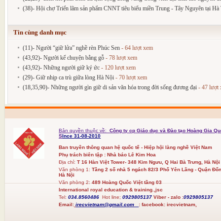
(38)- Hội chợ Triển lãm sản phẩm CNNT tiêu biểu miền Trung - Tây Nguyên tại Hà T
Tin cùng danh mục
(11)- Người “giữ lửa” nghề rèn Phúc Sen
- 64 lượt xem
(43,92)- Người kể chuyện bằng gỗ
- 78 lượt xem
(43,92)- Những người giữ ký ức
- 120 lượt xem
(29)- Giữ nhịp ca trù giữa lòng Hà Nội
- 70 lượt xem
(18,35,90)- Những người gìn giữ di sản văn hóa trong đời sống đương đại
- 47 lượt
Bản quyền thuộc về:
Công ty cp Giáo dục và Đào tạo Hoàng Gia Qu
S
Ince 31-08-2010
Ban truyền thông quan hệ quốc tế - Hiệp hội làng nghề Việt Nam
Phụ trách biên tập : Nhà báo Lê Kim Hoa
Địa chỉ:
T 16 Hàn Việt Tower- 348 Kim Ngưu, Q Hai Bà Trưng, Hà Nội
Văn phòng 1:
Tầng 2 số nhà 5 ngách 82/3 Phố Yên Lãng - Quận Đốn
Hà Nội
Văn phòng 2:
489 Hoàng Quốc Việt tầng 03
International royal education & training.,jsc
Tel:
034.8560486
Hot line;
0929805137
Viber - zalo :
0929805137
Email:
irecvietnam@gmail.com
:
facebook:
irecvietnam,