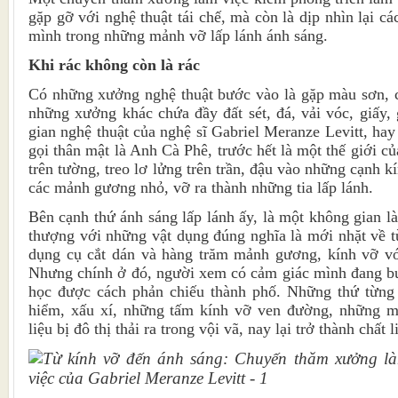
gặp gỡ với nghệ thuật tái chế, mà còn là dịp nhìn lại cá
mình trong những mảnh vỡ lấp lánh ánh sáng.
Khi rác không còn là rác
Có những xưởng nghệ thuật bước vào là gặp màu sơn, c
những xưởng khác chứa đầy đất sét, đá, vải vóc, giấy, 
gian nghệ thuật của nghệ sĩ Gabriel Meranze Levitt, hay
gọi thân mật là Anh Cà Phê, trước hết là một thế giới 
trên tường, treo lơ lửng trên trần, đậu vào những cạnh k
các mảnh gương nhỏ, vỡ ra thành những tia lấp lánh.
Bên cạnh thứ ánh sáng lấp lánh ấy, là một không gian là
thượng với những vật dụng đúng nghĩa là mới nhặt về t
dụng cụ cắt dán và hàng trăm mảnh gương, kính vỡ vớ
Nhưng chính ở đó, người xem có cảm giác mình đang b
học được cách phản chiếu thành phố. Những thứ từng
hiểm, xấu xí, những tấm kính vỡ ven đường, những m
liệu bị đô thị thải ra trong vội vã, nay lại trở thành chất 