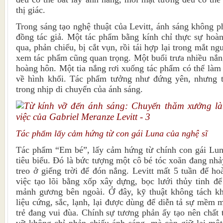
thị giác.
Trong sáng tạo nghệ thuật của Levitt, ánh sáng không p
đồng tác giả. Một tác phẩm bằng kính chỉ thực sự hoàn
qua, phản chiếu, bị cắt vụn, rồi tái hợp lại trong mắt n
xem tác phẩm cũng quan trọng. Một buổi trưa nhiều nắn
hoàng hôn. Một tia nắng rơi xuống tác phẩm có thể làm 
về hình khối. Tác phẩm tưởng như đứng yên, nhưng t
trong nhịp di chuyển của ánh sáng.
Tác phẩm lấy cảm hứng từ con gái Luna của nghệ sĩ
Tác phẩm “Em bé”, lấy cảm hứng từ chính con gái Luna
tiêu biểu. Đó là bức tượng một cô bé tóc xoăn đang nh
treo ở giếng trời để đón nắng. Levitt mất 5 tuần để ho
việc tạo lõi bằng xốp xây dựng, bọc lưới thủy tinh để
mảnh gương bên ngoài. Ở đây, kỹ thuật không tách kh
liệu cứng, sắc, lạnh, lại được dùng để diễn tả sự mềm 
trẻ đang vui đùa. Chính sự tương phản ấy tạo nên chất