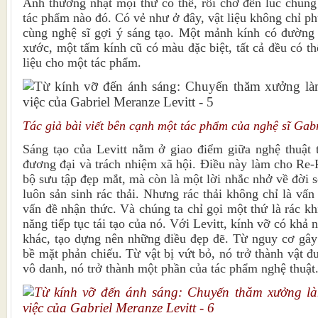
Anh thường nhặt mọi thứ có thể, rồi chờ đến lúc chúng 
tác phẩm nào đó. Có vẻ như ở đây, vật liệu không chỉ p
cùng nghệ sĩ gợi ý sáng tạo. Một mảnh kính có đường
xước, một tấm kính cũ có màu đặc biệt, tất cả đều có th
liệu cho một tác phẩm.
Tác giả bài viết bên cạnh một tác phẩm của nghệ sĩ Gabr
Sáng tạo của Levitt nằm ở giao điểm giữa nghệ thuật th
đương đại và trách nhiệm xã hội. Điều này làm cho Re-F
bộ sưu tập đẹp mắt, mà còn là một lời nhắc nhở về đời 
luôn sản sinh rác thải. Nhưng rác thải không chỉ là vấ
vấn đề nhận thức. Và chúng ta chỉ gọi một thứ là rác k
năng tiếp tục tái tạo của nó. Với Levitt, kính vỡ có khả
khác, tạo dựng nên những điều đẹp đẽ. Từ nguy cơ gây 
bề mặt phản chiếu. Từ vật bị vứt bỏ, nó trở thành vật 
vô danh, nó trở thành một phần của tác phẩm nghệ thuật