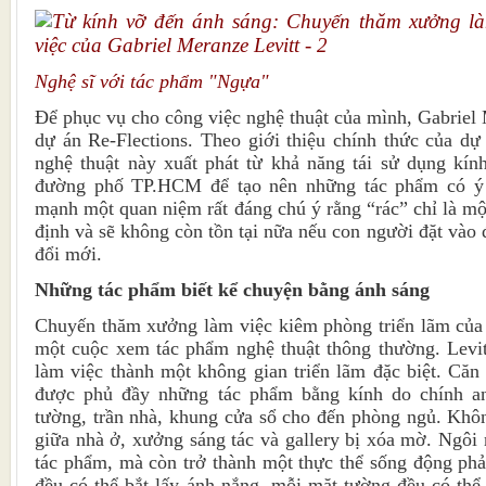
Nghệ sĩ với tác phẩm "Ngựa"
Để phục vụ cho công việc nghệ thuật của mình, Gabriel 
dự án Re-Flections. Theo giới thiệu chính thức của dự 
nghệ thuật này xuất phát từ khả năng tái sử dụng kín
đường phố TP.HCM để tạo nên những tác phẩm có ý
mạnh một quan niệm rất đáng chú ý rằng “rác” chỉ là mộ
định và sẽ không còn tồn tại nữa nếu con người đặt vào
đổi mới.
Những tác phẩm biết kể chuyện bằng ánh sáng
Chuyến thăm xưởng làm việc kiêm phòng triển lãm của 
một cuộc xem tác phẩm nghệ thuật thông thường. Levit
làm việc thành một không gian triển lãm đặc biệt. Că
được phủ đầy những tác phẩm bằng kính do chính an
tường, trần nhà, khung cửa sổ cho đến phòng ngủ. Khôn
giữa nhà ở, xưởng sáng tác và gallery bị xóa mờ. Ngôi 
tác phẩm, mà còn trở thành một thực thể sống động ph
đều có thể bắt lấy ánh nắng, mỗi mặt tường đều có thể