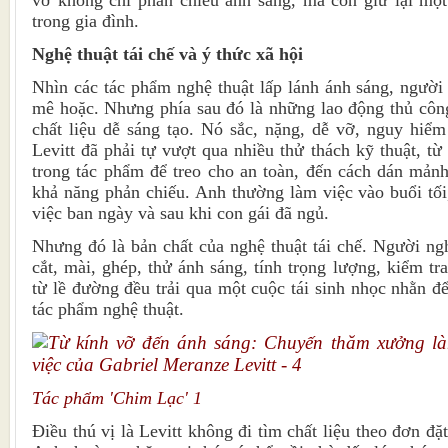
vỡ không chỉ phản chiếu ánh sáng, mà còn giữ lại mộ
trong gia đình.
Nghệ thuật tái chế và ý thức xã hội
Nhìn các tác phẩm nghệ thuật lấp lánh ánh sáng, người 
mê hoặc. Nhưng phía sau đó là những lao động thủ côn
chất liệu dễ sáng tạo. Nó sắc, nặng, dễ vỡ, nguy hiểm
Levitt đã phải tự vượt qua nhiều thử thách kỹ thuật, t
trong tác phẩm để treo cho an toàn, đến cách dán mản
khả năng phản chiếu. Anh thường làm việc vào buổi tối
việc ban ngày và sau khi con gái đã ngủ.
Nhưng đó là bản chất của nghệ thuật tái chế. Người ngh
cắt, mài, ghép, thử ánh sáng, tính trọng lượng, kiểm t
từ lề đường đều trải qua một cuộc tái sinh nhọc nhằn 
tác phẩm nghệ thuật.
Tác phẩm 'Chim Lạc' 1
Điều thú vị là Levitt không đi tìm chất liệu theo đơn đặ