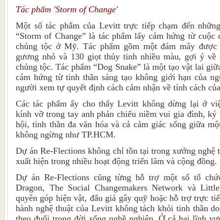
Tác phẩm 'Storm of Change'
Một số tác phẩm của Levitt trực tiếp chạm đến những
“Storm of Change” là tác phẩm lấy cảm hứng từ cuộc đ
chủng tộc ở Mỹ. Tác phẩm gồm một đám mây được 
gương nhỏ và 130 giọt thủy tinh nhiều màu, gợi ý về 
chủng tộc. Tác phẩm “Dog Snake” là một tạo vật lai giữ
cảm hứng từ tinh thần sáng tạo không giới hạn của ng
người xem tự quyết định cách cảm nhận về tính cách của
Các tác phẩm ấy cho thấy Levitt không dừng lại ở v
kính vỡ trong tay anh phản chiếu niềm vui gia đình, ký
hội, tinh thần đa văn hóa và cả cảm giác sống giữa mộ
không ngừng như TP.HCM.
Dự án Re-Flections không chỉ tồn tại trong xưởng nghệ 
xuất hiện trong nhiều hoạt động triển lãm và cộng đồng.
Dự án Re-Flections cũng từng hỗ trợ một số tổ chứ
Dragon, The Social Changemakers Network và Little
quyên góp hiện vật, đấu giá gây quỹ hoặc hỗ trợ trực ti
hành nghệ thuật của Levitt không tách khỏi tinh thần d
theo đuổi trong đời sống nghề nghiệp. Ở cả hai lĩnh vự