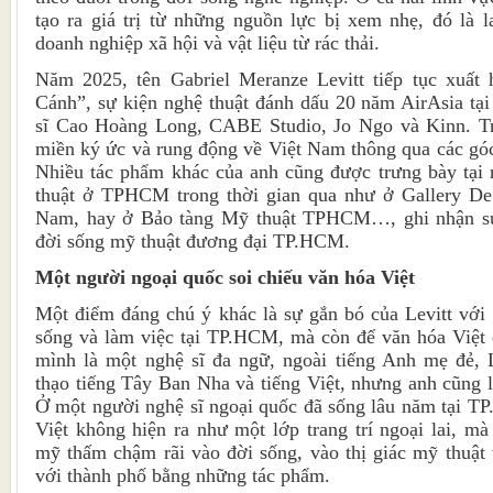
tạo ra giá trị từ những nguồn lực bị xem nhẹ, đó là 
doanh nghiệp xã hội và vật liệu từ rác thải.
Năm 2025, tên Gabriel Meranze Levitt tiếp tục xuất h
Cánh”, sự kiện nghệ thuật đánh dấu 20 năm AirAsia tạ
sĩ Cao Hoàng Long, CABE Studio, Jo Ngo và Kinn. Tr
miền ký ức và rung động về Việt Nam thông qua các góc
Nhiều tác phẩm khác của anh cũng được trưng bày tại 
thuật ở TPHCM trong thời gian qua như ở Gallery De 
Nam, hay ở Bảo tàng Mỹ thuật TPHCM…, ghi nhận sự 
đời sống mỹ thuật đương đại TP.HCM.
Một người ngoại quốc soi chiếu văn hóa Việt
Một điểm đáng chú ý khác là sự gắn bó của Levitt với
sống và làm việc tại TP.HCM, mà còn để văn hóa Việt 
mình là một nghệ sĩ đa ngữ, ngoài tiếng Anh mẹ đẻ, 
thạo tiếng Tây Ban Nha và tiếng Việt, nhưng anh cũng l
Ở một người nghệ sĩ ngoại quốc đã sống lâu năm tại T
Việt không hiện ra như một lớp trang trí ngoại lai, 
mỹ thấm chậm rãi vào đời sống, vào thị giác mỹ thuật 
với thành phố bằng những tác phẩm.