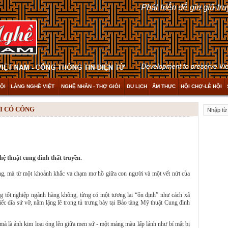
ỘI
LÀNG NGHỀ VIỆT
NGHỆ NHÂN - THỢ GIỎI
DU LỊCH
ẨM THỰC
HỘI CHỢ-LỄ HỘI
I CÓ CÔNG
hệ thuật cung đình thất truyền.
g, mà từ một khoảnh khắc va chạm mơ hồ giữa con người và một vết nứt của
g tốt nghiệp ngành hàng không, từng có một tương lai “ổn định” như cách xã
iếc dĩa sứ vỡ, nằm lặng lẽ trong tủ trưng bày tại Bảo tàng Mỹ thuật Cung đình
à là ánh kim loại óng lên giữa men sứ - một mảng màu lấp lánh như bí mật bị