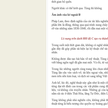
thời gian bỏ quên.
Người khác có thể lướt qua. Tùng thì không.
Ám ảnh của kẻ ngoài lề
Pháp Lam, theo định nghĩa của các tài liệu nghiê
phần lớn là đồng, thông qua quá trình nung chảy
rỡ vào những năm 1830-1840, rồi dần mai một và b
Lò nung trên dưới 800 độ C tạo ra thà
Trong suốt một thời gian dài, không có nghệ nh
gần đây đã góp phần tái hiện lại kỹ thuật chế tá
nhân.
Không được đào tạo bài bản về mỹ thuật, Tùng đ
viết bằng ngôn ngữ đã gần mai một. Và rồi, từ s
Trong lúc những người cùng trang lứa chọn nhữn
Tùng lặn sâu vào sách vở, tài liệu ngoại văn, nh
men trên nền kim loại, và dịch nó sang tiếng Việ
Anh kể, lúc đó, nghệ thuật này gần như là một c
từng đạt tới đỉnh cao trong các vật phẩm cung đì
liệu, và không còn truyền nhân. Những gì còn lạ
nằm rải rác ở điện Thái Hòa, lăng Tự Đức, điện 
Tùng không phải nhà nghiên cứu, không phải th
thuật từng là biểu tượng cho quyền uy hoàng gia 