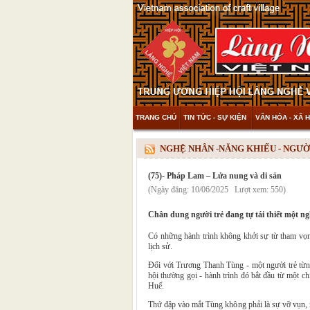
TRANG CHỦ
TIN TỨC - SỰ KIỆN
VĂN HÓA - XÃ H
THAM KHẢO & KHÁM PHÁ
VIDEO
NGHỆ NHÂN -NĂNG KHIẾU - NGƯỜ
(75)- Pháp Lam – Lửa nung và di sản
(Ngày đăng: 10/06/2025 Lượt xem: 550)
Chân dung người trẻ đang tự tái thiết một ng
Có những hành trình không khởi sự từ tham vọn
lịch sử.
Đối với Trương Thanh Tùng - một người trẻ từn
hội thường gọi - hành trình đó bắt đầu từ một ch
Huế.
Thứ đập vào mắt Tùng không phải là sự vỡ vụn, m