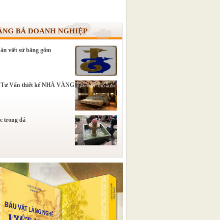
ẢNG BÁ DOANH NGHIỆP
ân viết sử bằng gốm
 Tư Vấn thiết kế NHÀ VÀNG
c trong đá