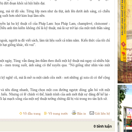
bị đứt đoạn khỏi xã hội hiện đại.
ng, mà từ độ sâu. Từng lớp men như da thịt, ánh lên dưới ánh sáng, có chiều
g suốt hơn nhờ kim loại làm nền.
uyền lại ba kỹ thuật cổ của Pháp Lam: họa Pháp Lam, champlevé, cloisonné -
iều anh tìm kiếm không chỉ là kỹ thuật, mà là sự trở lại của một tinh thần sáng
oài, người ta đã viết sách, làm tài liệu suốt cả trăm năm. Kiến thức của tôi chỉ
 hạt giống khác, tôi vui”.
một ngày, Tùng vẫn đang âm thầm theo đuổi một kỹ thuật mà ngay cả nhiều bậc
am - men trong suốt, ánh sáng có thể xuyên qua. “Nó giống như nhìn vào một
 kỹ nghệ cũ, mà là mở ra một cánh cửa mới - nơi những gì xưa cũ có thể cộng
ng và tiêu dùng nhanh, Tùng chọn một con đường ngược dòng: gắn bó với một
hiểu. Nhưng có lẽ chính vì thế, hành trình của anh mới thật sự đáng để kể lại -
i lại mạch sống của một mỹ thuật tưởng chừng đã bị vùi trong tro tàn lịch sử.
Về đầu trang
Về trang trước
Bản in
Gửi liên hệ
0 bình luận