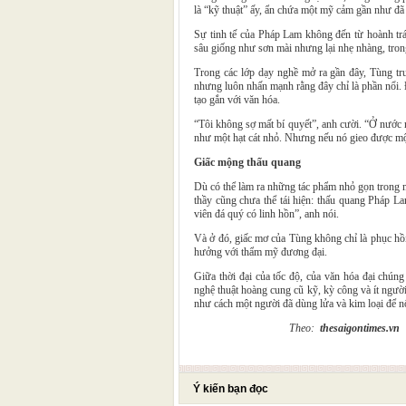
là “kỹ thuật” ấy, ẩn chứa một mỹ cảm gần như đã 
Sự tinh tế của Pháp Lam không đến từ hoành trá
sâu giống như sơn mài nhưng lại nhẹ nhàng, tron
Trong các lớp dạy nghề mở ra gần đây, Tùng tr
nhưng luôn nhấn mạnh rằng đây chỉ là phần nổi. Đ
tạo gắn với văn hóa.
“Tôi không sợ mất bí quyết”, anh cười. “Ở nước ng
như một hạt cát nhỏ. Nhưng nếu nó gieo được một
Giấc mộng thấu quang
Dù có thể làm ra những tác phẩm nhỏ gọn trong 
thầy cũng chưa thể tái hiện: thấu quang Pháp L
viên đá quý có linh hồn”, anh nói.
Và ở đó, giấc mơ của Tùng không chỉ là phục hồi
hưởng với thẩm mỹ đương đại.
Giữa thời đại của tốc độ, của văn hóa đại chú
nghệ thuật hoàng cung cũ kỹ, kỳ công và ít người 
như cách một người đã dùng lửa và kim loại để nố
Theo:
thesaigontimes.vn
Ý kiến bạn đọc