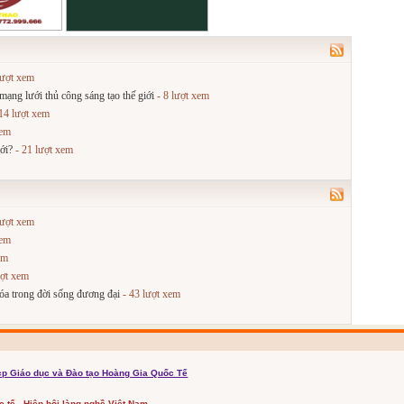
lượt xem
ng lưới thủ công sáng tạo thế giới
- 8 lượt xem
14 lượt xem
xem
ới?
- 21 lượt xem
lượt xem
xem
em
ượt xem
óa trong đời sống đương đại
- 43 lượt xem
cp Giáo dục và Đào tạo Hoàng Gia Quốc Tế
ốc tế - Hiệp hội làng nghề Việt Nam