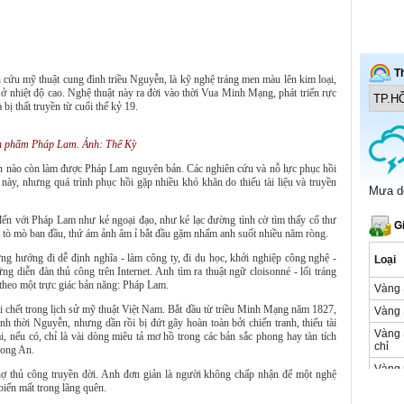
n cứu mỹ thuật cung đình triều Nguyễn, là kỹ nghệ tráng men màu lên kim loại,
 ở nhiệt độ cao. Nghệ thuật này ra đời vào thời Vua Minh Mạng, phát triển rực
ị thất truyền từ cuối thế kỷ 19.
nh phẩm Pháp Lam. Ảnh: Thế Kỳ
ân nào còn làm được Pháp Lam nguyên bản. Các nghiên cứu và nỗ lực phục hồi
c này, nhưng quá trình phục hồi gặp nhiều khó khăn do thiếu tài liệu và truyền
ến với Pháp Lam như kẻ ngoại đạo, như kẻ lạc đường tình cờ tìm thấy cổ thư
ự tò mò ban đầu, thứ ám ảnh âm ỉ bắt đầu gặm nhấm anh suốt nhiều năm ròng.
g hướng đi dễ định nghĩa - làm công ty, đi du học, khởi nghiệp công nghệ -
ững diễn đàn thủ công trên Internet. Anh tìm ra thuật ngữ cloisonné - lối tráng
t theo một trực giác bản năng: Pháp Lam.
õi chết trong lịch sử mỹ thuật Việt Nam. Bắt đầu từ triều Minh Mạng năm 1827,
nh thời Nguyễn, nhưng dần rồi bị đứt gãy hoàn toàn bởi chiến tranh, thiếu tài
i, nếu có, chỉ là vài dòng miêu tả mơ hồ trong các bản sắc phong hay tàn tích
Long An.
ợ thủ công truyền đời. Anh đơn giản là người không chấp nhận để một nghệ
biến mất trong lãng quên.