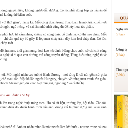
hông nguyên liệu, không người dẫn đường. Có lúc phải dùng bếp ga nấu ăn để
uả không thể kiểm soát.
QU
với thời gian”, Tùng kể. Mỗi công đoạn trong Pháp Lam là một trận chiến với
ều có ngôn ngữ riêng, và sai lầm nhỏ nhất cũng đủ để hủy hoại tác phẩm.
Nghệ nh
(7 bài)
i phối hợp từ cảm nhận, không có công thức cố định nào có thể sao chép. Mỗi
 - chỉ cần quá tay 30 giây là lớp men chảy tràn, dây kim loại cháy đen. Có lúc,
g chớp mắt.
Công ty
, độ ẩm men, thời gian nung, loại keo kết dính. Hàng chục cuốn sổ chi chít công
(3 bài)
o nghệ sĩ đi qua con đường thủ công truyền thống, Tùng hiểu rằng nghệ thuật
 cùng.
Tìm ngọ
 tới. Một nghệ nhân cao tuổi ở Bình Dương - nơi từng là cái nôi gốm sứ phía
(3 bài)
chế màu sắc. Một bà lão người Hungary, chuyên về tráng men tranh tôn giáo,
book Messenger, dù khác biệt múi giờ, ngôn ngữ và cả thế hệ.
háp Lam. Ảnh: Thế Kỳ
ớn trong nghệ thuật tráng men. Họ có tài liệu, trường lớp, hội thảo. Còn tôi,
hính điều đó khiến hành trình của anh không chỉ là phục dựng mà là tái sinh
ải nghệ sĩ. Anh tự nhận mình là một người làm kỹ thuật - nhưng trong cái gọi