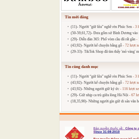
Tin mới đăng
(11)- Người “giữ lửa” nghề rèn Phúc Sen
- 3 
(50-59,61,72)- Đưa gốm sứ Bình Dương vào mạ
(29)- Diễn đàn 365: Phố vòm cầu đã rất gần
- 
(43,92)- Người kể chuyện bằng gỗ
- 72 lượt 
(29-33)- TikTok Shop đã tìm thấy 'mỏ vàng' m
Tin cùng danh mục
(11)- Người “giữ lửa” nghề rèn Phúc Sen
- 3 
(43,92)- Người kể chuyện bằng gỗ
- 72 lượt 
(43,92)- Những người giữ ký ức
- 116 lượt x
(29)- Giữ nhịp ca trù giữa lòng Hà Nội
- 67 l
(18,35,90)- Những người gìn giữ di sản văn h
Bản quyền thuộc về:
Công ty 
S
Ince 31-08-2010
Ban truyền thông quan hệ qu