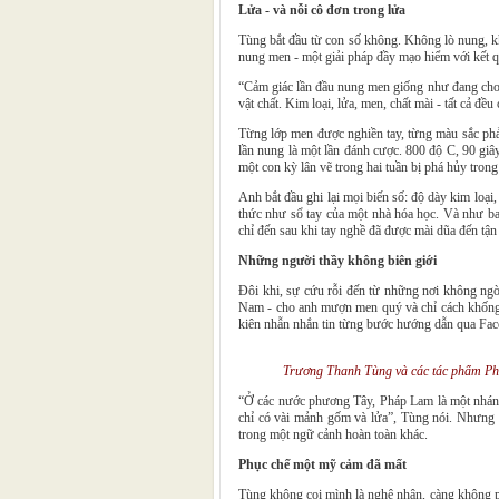
Lửa - và nỗi cô đơn trong lửa
Tùng bắt đầu từ con số không. Không lò nung, k
nung men - một giải pháp đầy mạo hiểm với kết q
“Cảm giác lần đầu nung men giống như đang chơi 
vật chất. Kim loại, lửa, men, chất mài - tất cả đ
Từng lớp men được nghiền tay, từng màu sắc phả
lần nung là một lần đánh cược. 800 độ C, 90 giây
một con kỳ lân vẽ trong hai tuần bị phá hủy tron
Anh bắt đầu ghi lại mọi biến số: độ dày kim loại
thức như sổ tay của một nhà hóa học. Và như ba
chỉ đến sau khi tay nghề đã được mài dũa đến tận
Những người thầy không biên giới
Đôi khi, sự cứu rỗi đến từ những nơi không ngờ
Nam - cho anh mượn men quý và chỉ cách khống 
kiên nhẫn nhắn tin từng bước hướng dẫn qua Face
Trương Thanh Tùng và các tác phẩm P
“Ở các nước phương Tây, Pháp Lam là một nhánh l
chỉ có vài mảnh gốm và lửa”, Tùng nói. Nhưng c
trong một ngữ cảnh hoàn toàn khác.
Phục chế một mỹ cảm đã mất
Tùng không coi mình là nghệ nhân, càng không ph