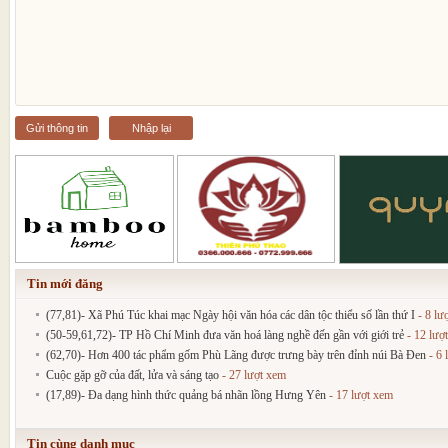
Gửi thông tin
Nhập lại
Tin mới đăng
(77,81)- Xã Phú Túc khai mạc Ngày hội văn hóa các dân tộc thiểu số lần thứ I
- 8 lư
(50-59,61,72)- TP Hồ Chí Minh đưa văn hoá làng nghề đến gần với giới trẻ
- 12 lượ
(62,70)- Hơn 400 tác phẩm gốm Phù Lãng được trưng bày trên đỉnh núi Bà Đen
- 6 
Cuộc gặp gỡ của đất, lửa và sáng tạo
- 27 lượt xem
(17,89)- Đa dạng hình thức quảng bá nhãn lồng Hưng Yên
- 17 lượt xem
Tin cùng danh mục