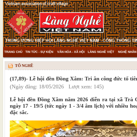
TRANG CHỦ
TIN TỨC - SỰ KIỆN
VĂN HÓA - XÃ HỘI
LÀNG NGHỀ VIỆT
NGHỆ NHÂN 
THAM KHẢO & KHÁM PHÁ
VIDEO
TỔ NGHỀ
(17,89)- Lễ hội đền Đồng Xâm: Tri ân công đức tổ ti
(Ngày đăng: 18/05/2026 Lượt xem: 145)
Lễ hội đền Đồng Xâm năm 2026 diễn ra tại xã Trà 
ngày 17 - 19/5 (tức ngày 1 - 3/4 âm lịch) với nhiều h
đặc sắc.