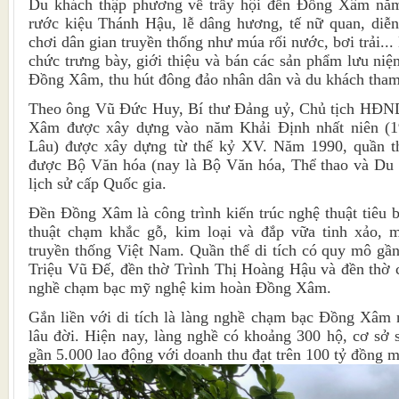
Du khách thập phương về trẩy hội đền Đồng Xâm năm
rước kiệu Thánh Hậu, lễ dâng hương, tế nữ quan, diễn
chơi dân gian truyền thống như múa rối nước, bơi trải...
chức trưng bày, giới thiệu và bán các sản phẩm lưu ni
Đồng Xâm, thu hút đông đảo nhân dân và du khách tham
Theo ông Vũ Đức Huy, Bí thư Đảng uỷ, Chủ tịch HĐND
Xâm được xây dựng vào năm Khải Định nhất niên (1
Lâu) được xây dựng từ thế kỷ XV. Năm 1990, quần t
được Bộ Văn hóa (nay là Bộ Văn hóa, Thể thao và Du l
lịch sử cấp Quốc gia.
Đền Đồng Xâm là công trình kiến trúc nghệ thuật tiêu 
thuật chạm khắc gỗ, kim loại và đắp vữa tinh xảo, 
truyền thống Việt Nam. Quần thể di tích có quy mô gầ
Triệu Vũ Đế, đền thờ Trình Thị Hoàng Hậu và đền thờ 
nghề chạm bạc mỹ nghệ kim hoàn Đồng Xâm.
Gắn liền với di tích là làng nghề chạm bạc Đồng Xâm n
lâu đời. Hiện nay, làng nghề có khoảng 300 hộ, cơ sở s
gần 5.000 lao động với doanh thu đạt trên 100 tỷ đồng 