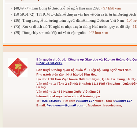
(48,49,77)- Lâm Đồng tổ chức Giỗ Tổ nghề thêu năm 2026
- 97 lượt xem
(50-59,61,72)- TP.HCM tổ chức kể chuyện văn hóa về đờn ca tài tử tại Đường Sách
(36)- Trang trọng lễ hội tưởng niệm người đặt nền móng Quốc sử Việt Nam
- 104 lư
(75)- Xót xa di tích thờ Tổ nghề ca nhạc truyền thống Huế trước nguy cơ đổ sập
- 11
(29)- Dòng chảy sơn mài Việt trở về từ cội nguồn
- 262 lượt xem
Bản quyền thuộc về:
Công ty cp Giáo dục và Đào tạo Hoàng Gia Qu
S
Ince 31-08-2010
Ban truyền thông quan hệ quốc tế - Hiệp hội làng nghề Việt Nam
Phụ trách biên tập : Nhà báo Lê Kim Hoa
Địa chỉ:
T 16 Hàn Việt Tower- 348 Kim Ngưu, Q Hai Bà Trưng, Hà Nội
Văn phòng 1:
Tầng 2 số nhà 5 ngách 82/3 Phố Yên Lãng - Quận Đốn
Hà Nội
Văn phòng 2:
489 Hoàng Quốc Việt tầng 03
International royal education & training.,jsc
Tel:
034.8560486
Hot line;
0929805137
Viber - zalo :
0929805137
Email:
irecvietnam@gmail.com
:
facebook:
irecvietnam,