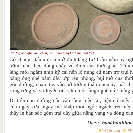
Những ống ghè, ấm, chén, nồi... của làng Lư Cấm một thời.
Có chăng, dấu xưa còn ở đình làng Lư Cấm nằm uy ng
trầm mặc theo dòng chảy vô định của thời gian. Thỉnh 
làng mới ngắm nhìn kỹ cái nền lò nung cũ nằm trơ trụi
bằng ống ghè bám đầy lớp rêu phong, bụi mờ của thời
góc đường, chạm tay vào bờ tường thân quen ấy, bất chợ
rưng rưng và sự luyến tiếc cho một làng nghề nức tiếng 
Đi trên con đường dẫn vào làng hiện tại, liệu có mấy 
của ngày xưa, ngày mà khắp mọi ngóc ngách trên nẻo
thấy in hằn sắc gốm trải đầy giữa nắng vàng và đồng xan
Theo:
baokhanhhoa
Về đầu trang
Về t