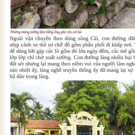
Những mảng tường làm bằng ống ghè còn sót lại.
Ngoài vận chuyển theo dòng sông Cái, con đường đấ
nhịp cảnh xe thô sơ chở đồ gốm phân phối đi khắp nơi.
dễ dàng bắt gặp các lò gốm đỏ lửa ngày đêm, các mẻ gố
lớp lớp chỉ chờ xuất xưởng. Con đường làng nhiều bụi b
đất sét nhưng lại mang theo niềm vui của người làm ngh
náo nhiệt ấy, làng nghề truyền thống ấy đã mang lại sự
hộ dân trong làng.