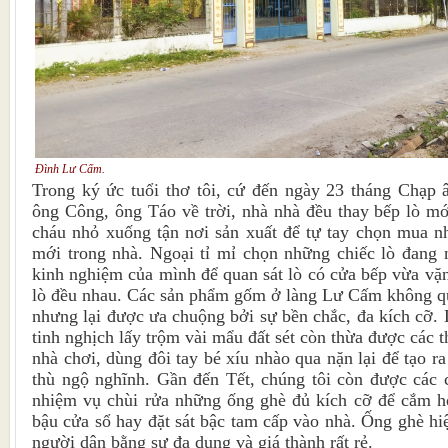
Đình Lư Cấm.
Trong ký ức tuổi thơ tôi, cứ đến ngày 23 tháng Chạp
ông Công, ông Táo về trời, nhà nhà đều thay bếp lò mới
cháu nhỏ xuống tận nơi sản xuất để tự tay chọn mua n
mới trong nhà. Ngoại tỉ mỉ chọn những chiếc lò đang
kinh nghiệm của mình để quan sát lò có cửa bếp vừa vặn,
lò đều nhau. Các sản phẩm gốm ở làng Lư Cấm không qu
nhưng lại được ưa chuộng bởi sự bền chắc, đa kích cỡ. 
tinh nghịch lấy trộm vài mẩu đất sét còn thừa được các 
nhà chơi, dùng đôi tay bé xíu nhào qua nặn lại để tạo 
thù ngộ nghĩnh. Gần đến Tết, chúng tôi còn được các c
nhiệm vụ chùi rửa những ống ghè đủ kích cỡ để cắm ho
bậu cửa sổ hay đặt sát bậc tam cấp vào nhà. Ống ghè hiệ
người dân bằng sự đa dụng và giá thành rất rẻ.