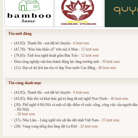
Tin mới đăng
(43,92)- Thanh Hà - nơi đất kể chuyện
- 6 lượt xem
(47,78)- “Kho báu khảo cổ” trên núi A Man
- 15 lượt xem
(79,85)- Tinh hoa nghệ thuật gốm Bàu Trúc
- 12 lượt xem
Đưa công nghiệp văn hóa thành động lực tăng trưởng mới
- 30 lượt xem
(11)- Đại sứ du lịch lan tỏa vẻ đẹp Non nước Cao Bằng
- 40 lượt xem
Tin cùng danh mục
(43,92)- Thanh Hà - nơi đất kể chuyện
- 6 lượt xem
(43,92)- Bảo tồn và khai thác giá trị làng đá mỹ nghệ Non Nước
- 46 lượt xem
(29)- Phố nghề ở Hà Nội và một số đặc điểm về cuộc sống, công việc của người 
– Hà Nội)
- 20 lượt xem
(37)- Nho Lâm – Làng nghề rèn sắt lâu đời nhất Việt Nam
- 35 lượt xem
(29)- Vang vọng tiếng thoi làng dệt La Khê
- 32 lượt xem