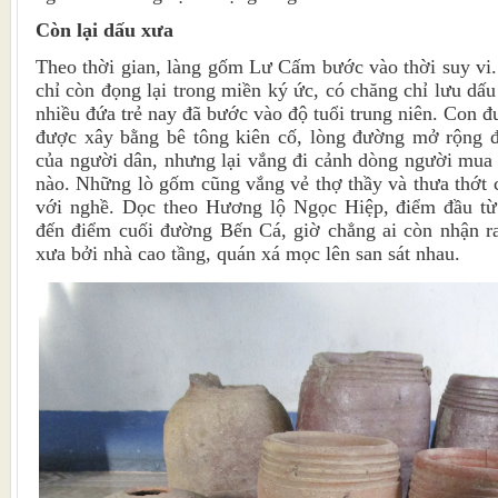
Còn lại dấu xưa
Theo thời gian, làng gốm Lư Cấm bước vào thời suy vi
chỉ còn đọng lại trong miền ký ức, có chăng chỉ lưu dấu
nhiều đứa trẻ nay đã bước vào độ tuổi trung niên. Con 
được xây bằng bê tông kiên cố, lòng đường mở rộng để
của người dân, nhưng lại vắng đi cảnh dòng người mu
nào. Những lò gốm cũng vắng vẻ thợ thầy và thưa thớt c
với nghề. Dọc theo Hương lộ Ngọc Hiệp, điểm đầu t
đến điểm cuối đường Bến Cá, giờ chẳng ai còn nhận ra
xưa bởi nhà cao tầng, quán xá mọc lên san sát nhau.