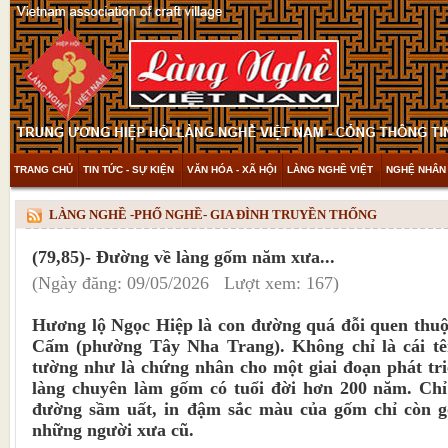
TRANG CHỦ
TIN TỨC - SỰ KIỆN
VĂN HÓA - XÃ HỘI
LÀNG NGHỀ VIỆT
NGHỆ NHÂN 
THAM KHẢO & KHÁM PHÁ
VIDEO
LÀNG NGHỀ -PHỐ NGHỀ- GIA ĐÌNH TRUYỀN THỐNG
(79,85)- Đường về làng gốm năm xưa...
(Ngày đăng: 09/05/2026 Lượt xem: 167)
Hương lộ Ngọc Hiệp là con đường quá đỗi quen thuô
Cấm (phường Tây Nha Trang). Không chỉ là cái tê
tường như là chứng nhân cho một giai đoạn phát triê
làng chuyên làm gốm có tuổi đời hơn 200 năm. Chỉ ti
đường sầm uất, in đậm sắc màu của gốm chỉ còn gợ
những người xưa cũ.