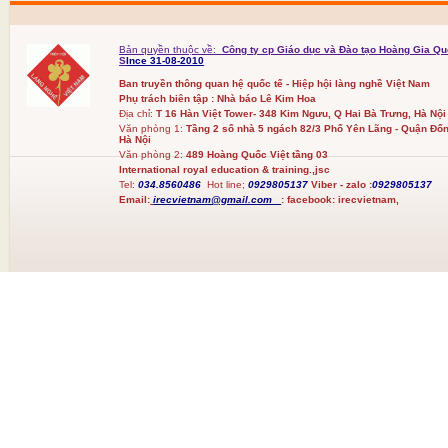
Bản quyền thuộc về:
Công ty cp Giáo dục và Đào tạo Hoàng Gia Qu
S
Ince 31-08-2010
Ban truyền thông quan hệ quốc tế - Hiệp hội làng nghề Việt Nam
Phụ trách biên tập : Nhà báo Lê Kim Hoa
Địa chỉ:
T 16 Hàn Việt Tower- 348 Kim Ngưu, Q Hai Bà Trưng, Hà Nội
Văn phòng 1:
Tầng 2 số nhà 5 ngách 82/3 Phố Yên Lãng - Quận Đốn
Hà Nội
Văn phòng 2:
489 Hoàng Quốc Việt tầng 03
International royal education & training.,jsc
Tel:
034.8560486
Hot line;
0929805137
Viber - zalo :
0929805137
Email:
irecvietnam@gmail.com
:
facebook:
irecvietnam,