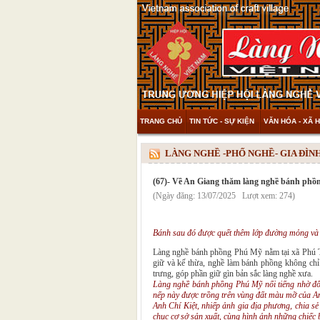
TRANG CHỦ
TIN TỨC - SỰ KIỆN
VĂN HÓA - XÃ H
THAM KHẢO & KHÁM PHÁ
VIDEO
LÀNG NGHỀ -PHỐ NGHỀ- GIA ĐÌ
(67)- Về An Giang thăm làng nghề bánh ph
(Ngày đăng: 13/07/2025 Lượt xem: 274)
Bánh sau đó được quết thêm lớp đường mỏng và p
Làng nghề bánh phồng Phú Mỹ nằm tại xã Phú Tân
giữ và kế thừa, nghề làm bánh phồng không chỉ 
trưng, góp phần giữ gìn bản sắc làng nghề xưa.
Làng nghề bánh phồng Phú Mỹ nổi tiếng nhờ đôi
nếp này được trồng trên vùng đất màu mỡ của An
Anh Chí Kiệt, nhiếp ảnh gia địa phương, chia sẻ
chục cơ sở sản xuất, cùng hình ảnh những chiếc 