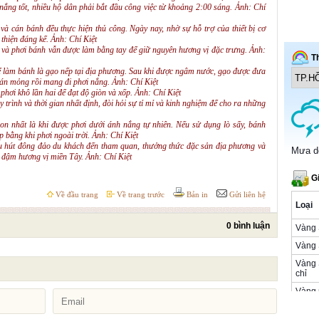
 nắng tốt, nhiều hộ dân phải bắt đầu công việc từ khoảng 2:00 sáng. Ảnh: Chí
và cán bánh đều thực hiện thủ công. Ngày nay, nhờ sự hỗ trợ của thiết bị cơ
thiện đáng kể. Ảnh: Chí Kiệt
 và phơi bánh vẫn được làm bằng tay để giữ nguyên hương vị đặc trưng. Ảnh:
để làm bánh là gạo nếp tại địa phương. Sau khi được ngâm nước, gạo được đưa
 cán mỏng rồi mang đi phơi nắng. Ảnh: Chí Kiệt
hơi khô lần hai để đạt độ giòn và xốp. Ảnh: Chí Kiệt
 trình và thời gian nhất định, đòi hỏi sự tỉ mỉ và kinh nghiệm để cho ra những
n nhất là khi được phơi dưới ánh nắng tự nhiên. Nếu sử dụng lò sấy, bánh
bằng khi phơi ngoài trời. Ảnh: Chí Kiệt
 hút đông đảo du khách đến tham quan, thưởng thức đặc sản địa phương và
g đậm hương vị miền Tây. Ảnh: Chí Kiệt
Về đầu trang
Về trang trước
Bản in
Gửi liên hệ
0 bình luận