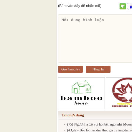
(Bấm vào đây để nhận mã)
Gửi thông tin
Nhập lại
Tin mới đăng
(75)-Người Pa Cô vui hội bên ngôi nhà Moon
(43,92)- Bảo tồn và khai thác giá trị làng đá