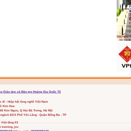
cp Giáo dục và Đào tạo Hoàng Gia Quốc Tế
ốc tế - Hiệp hội làng nghề Việt Nam
Lê Kim Hoa
348 Kim Ngưu, Q Hai Bà Trưng, Hà Nội
 ngách 82/3 Phố Yên Lãng - Quận Đống Đa - TP
Việt tầng 03
 training.,jsc