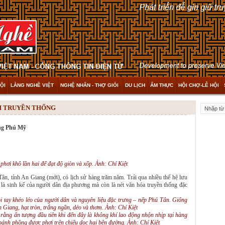
ỘI
LÀNG NGHỀ VIỆT
NGHỆ NHÂN - THỢ GIỎI
DU LỊCH
ẨM THỰC
HỘI CHỢ-LỄ HỘI
NH TRUYỀN THỐNG
ồng Phú Mỹ
hơi khô lần hai để đạt độ giòn và xốp. Ảnh: Chí Kiệt
, tỉnh An Giang (mới), có lịch sử hàng trăm năm. Trải qua nhiều thế hệ lưu
là sinh kế của người dân địa phương mà còn là nét văn hóa truyền thống đặc
 tay khéo léo của người dân và nguyên liệu đặc trưng – nếp Phú Tân. Giống
 Giang, hạt tròn, trắng ngần, dẻo và thơm. Ảnh: Chí Kiệt
 rằng ấn tượng đầu tiên khi đến đây là không khí lao động nhộn nhịp tại hàng
bánh phồng được phơi trên chiếu dọc hai bên đường. Ảnh: Chí Kiệt