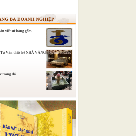
ẢNG BÁ DOANH NGHIỆP
ân viết sử bằng gốm
 Tư Vấn thiết kế NHÀ VÀNG
c trong đá