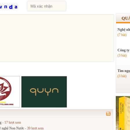
QU
Nghệ nh
(7 bài)
Công ty
(3 bài)
Tìm ngọ
(3 bài)
g
- 17 lượt xem
 mỹ nghệ Non Nước
- 39 lượt xem