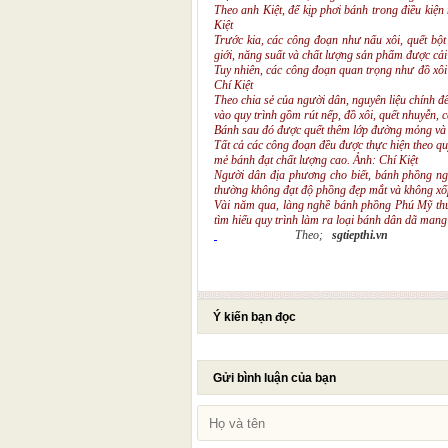
Theo anh Kiệt, để kịp phơi bánh trong điều kiện
Kiệt
Trước kia, các công đoạn như nấu xôi, quết bột 
giới, năng suất và chất lượng sản phẩm được cải 
Tuy nhiên, các công đoạn quan trọng như đồ xôi
Chí Kiệt
Theo chia sẻ của người dân, nguyên liệu chính 
vào quy trình gồm rút nếp, đồ xôi, quết nhuyễn,
Bánh sau đó được quết thêm lớp đường mỏng và p
Tất cả các công đoạn đều được thực hiện theo quy
mẻ bánh đạt chất lượng cao. Ảnh: Chí Kiệt
Người dân địa phương cho biết, bánh phồng ngo
thường không đạt độ phồng đẹp mắt và không xốp 
Vài năm qua, làng nghề bánh phồng Phú Mỹ thu
tìm hiểu quy trình làm ra loại bánh dân dã man
Theo;
sgtiepthi.vn
Ý kiến bạn đọc
Gửi bình luận của bạn