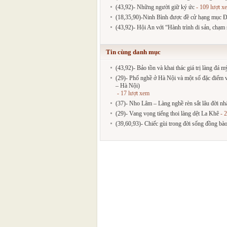
(43,92)- Những người giữ ký ức
- 109 lượt x
(18,35,90)-Ninh Bình được đề cử hạng mục Đ
(43,92)- Hội An với “Hành trình di sản, chạm 
Tin cùng danh mục
(43,92)- Bảo tồn và khai thác giá trị làng đá
(29)- Phố nghề ở Hà Nội và một số đặc điểm
– Hà Nội)
- 17 lượt xem
(37)- Nho Lâm – Làng nghề rèn sắt lâu đời nh
(29)- Vang vọng tiếng thoi làng dệt La Khê
- 2
(39,60,93)- Chiếc gùi trong đời sống đồng bà