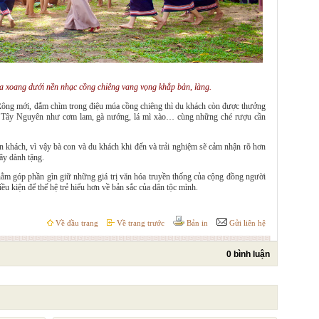
 xoang dưới nền nhạc cồng chiêng vang vọng khắp bản, làng.
 Rông mới, đắm chìm trong điệu múa cồng chiêng thì du khách còn được thưởng
g Tây Nguyên như cơm lam, gà nướng, lá mì xào… cùng những ché rượu cần
ến khách, vì vậy bà con và du khách khi đến và trải nghiệm sẽ cảm nhận rõ hơn
đây dành tặng.
 góp phần gìn giữ những giá trị văn hóa truyền thống của cộng đồng người
iều kiện để thế hệ trẻ hiểu hơn về bản sắc của dân tộc mình.
Về đầu trang
Về trang trước
Bản in
Gửi liên hệ
0 bình luận