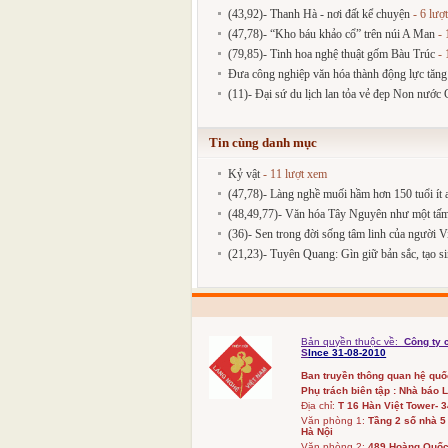
(43,92)- Thanh Hà - nơi đất kể chuyện
- 6 lượ
(47,78)- “Kho báu khảo cổ” trên núi A Man
- 
(79,85)- Tinh hoa nghệ thuật gốm Bàu Trúc
- 
Đưa công nghiệp văn hóa thành động lực tăng
(11)- Đại sứ du lịch lan tỏa vẻ đẹp Non nước
Tin cùng danh mục
Kỷ vật
- 11 lượt xem
(47,78)- Làng nghề muối hầm hơn 150 tuổi ít a
(48,49,77)- Văn hóa Tây Nguyên như một tấm
(36)- Sen trong đời sống tâm linh của người V
(21,23)- Tuyên Quang: Gìn giữ bản sắc, tạo sin
Bản quyền thuộc về:
Công ty 
S
Ince 31-08-2010
Ban truyền thông quan hệ qu
Phụ trách biên tập : Nhà báo 
Địa chỉ:
T 16 Hàn Việt Tower- 
Văn phòng 1:
Tầng 2 số nhà 5
Hà Nội
Văn phòng 2:
489 Hoàng Quốc 