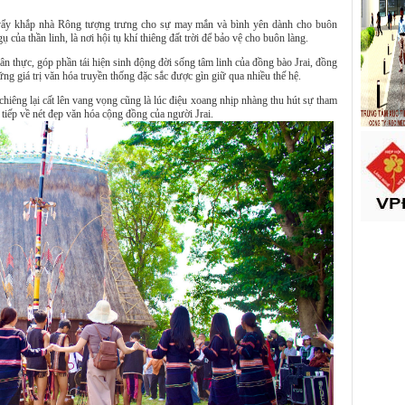
 vẩy khắp nhà Rông tượng trưng cho sự may mắn và bình yên dành cho buôn
 của thần linh, là nơi hội tụ khí thiêng đất trời để bảo vệ cho buôn làng.
n thực, góp phần tái hiện sinh động đời sống tâm linh của đồng bào Jrai, đồng
ng giá trị văn hóa truyền thống đặc sắc được gìn giữ qua nhiều thế hệ.
chiêng lại cất lên vang vọng cũng là lúc điệu xoang nhịp nhàng thu hút sự tham
 tiếp về nét đẹp văn hóa cộng đồng của người Jrai.