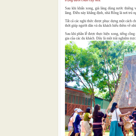
trọng dưới chân cây nêu.
Sau khi khấn xong, già làng dùng nước thiêng
làng. Điều này khẳng định, nhà Rông là nơi trú ngụ
Tất cả các nghi thức được phục dựng một cách châ
thời giúp người dân và du khách hiểu thêm về nhữ
Sau khi phần lễ được thực hiện xong, tiếng cồng 
gia của các du khách. Đây là một trải nghiệm trực