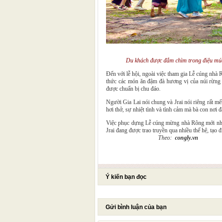
Du khách được đắm chìm trong điệu múa
Đến với lễ hội, ngoài việc tham gia Lễ cúng nhà
thức các món ăn đậm đà hương vị của núi rừn
được chuẩn bị chu đáo.
Người Gia Lai nói chung và Jrai nói riêng rất m
hơi thở, sự nhiệt tình và tình cảm mà bà con nơi 
Việc phục dựng Lễ cúng mừng nhà Rông mới nhằm
Jrai đang được trao truyền qua nhiều thế hệ, tạo đ
Theo:
congly.vn
Ý kiến bạn đọc
Gửi bình luận của bạn