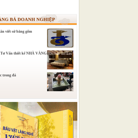
ẢNG BÁ DOANH NGHIỆP
ân viết sử bằng gốm
 Tư Vấn thiết kế NHÀ VÀNG
c trong đá