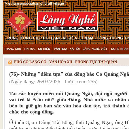
TRANG CHỦ
TIN TỨC - SỰ KIỆN
VĂN HÓA - XÃ HỘI
LÀNG NGHỀ VIỆT
NGHỆ NHÂN 
THAM KHẢO & KHÁM PHÁ
VIDEO
PHỐ CỔ LÀNG CỔ - VĂN HÓA XH - PHONG TỤC TẬP QUÁN
(76)- Những "điểm tựa" của đồng bào Co Quảng Ngã
(Ngày đăng: 26/03/2026 Lượt xem: 255)
Tại các huyện miền núi Quảng Ngãi, đội ngũ người 
vai trò là “cầu nối” giữa Đảng, Nhà nước và nhân
bền bỉ giữ gìn bản sắc văn hóa dân tộc, trở thành 
chắc cho cộng đồng.
Ở thôn 3, xã Đông Trà Bồng, tỉnh Quảng Ngãi, ông H
một trong những điển hình tiêu biểu. Hơn 3 năm qua, ông