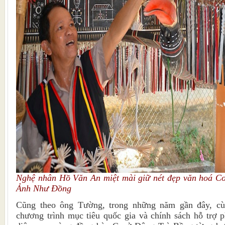
Nghệ nhân Hồ Văn An miệt mài giữ nét đẹp văn hoá C
Ảnh Như Đồng
Cũng theo ông Tường, trong những năm gần đây, cù
chương trình mục tiêu quốc gia và chính sách hỗ trợ ph