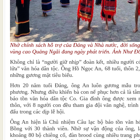
Nhờ chính sách hỗ trợ của Đảng và Nhà nước, đời sống
vùng cao Quảng Ngãi đang ngày phát triển. Ảnh Như Đ
Không chỉ là “người giữ nhịp” đoàn kết, nhiều người có
lửa” văn hóa dân tộc. Ông Hồ Ngọc An, 68 tuổi, thôn 2,
những gương mặt tiêu biểu.
Hơn 20 năm tuổi Đảng, ông An luôn gương mẫu tro
phương. Nhưng điều khiến bà con nể phục hơn cả là tâm
bảo tồn văn hóa dân tộc Co. Gia đình ông được xem 
thôn, với 8 người con đều tham gia đội văn nghệ, trình
đấu trong các dịp lễ hội.
Ông An hiện là Chủ nhiệm Câu lạc bộ bảo tồn văn hó
Bồng với 30 thành viên. Nhờ sự vận động của ông, l
khoảng 80 bộ chiêng cổ, đàn brood cùng nhiều trang ph