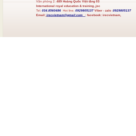
Văn phòng 2:
489 Hoàng Quốc Việt tầng 03
International royal education & training.,jsc
Tel:
034.8560486
Hot line;
0929805137
Viber - zalo :
0929805137
Email:
irecvietnam@gmail.com
:
facebook:
irecvietnam,