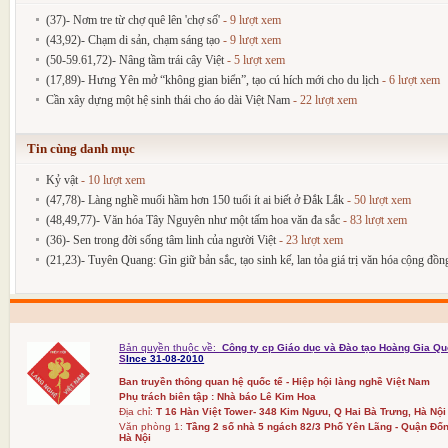
(37)- Nơm tre từ chợ quê lên 'chợ số'
- 9 lượt xem
(43,92)- Chạm di sản, chạm sáng tạo
- 9 lượt xem
(50-59.61,72)- Nâng tầm trái cây Việt
- 5 lượt xem
(17,89)- Hưng Yên mở “không gian biển”, tạo cú hích mới cho du lịch
- 6 lượt xem
Cần xây dựng một hệ sinh thái cho áo dài Việt Nam
- 22 lượt xem
Tin cùng danh mục
Kỷ vật
- 10 lượt xem
(47,78)- Làng nghề muối hầm hơn 150 tuổi ít ai biết ở Đắk Lắk
- 50 lượt xem
(48,49,77)- Văn hóa Tây Nguyên như một tấm hoa văn đa sắc
- 83 lượt xem
(36)- Sen trong đời sống tâm linh của người Việt
- 23 lượt xem
(21,23)- Tuyên Quang: Gìn giữ bản sắc, tạo sinh kế, lan tỏa giá trị văn hóa cộng đồn
Bản quyền thuộc về:
Công ty cp Giáo dục và Đào tạo Hoàng Gia Qu
S
Ince 31-08-2010
Ban truyền thông quan hệ quốc tế - Hiệp hội làng nghề Việt Nam
Phụ trách biên tập : Nhà báo Lê Kim Hoa
Địa chỉ:
T 16 Hàn Việt Tower- 348 Kim Ngưu, Q Hai Bà Trưng, Hà Nội
Văn phòng 1:
Tầng 2 số nhà 5 ngách 82/3 Phố Yên Lãng - Quận Đốn
Hà Nội