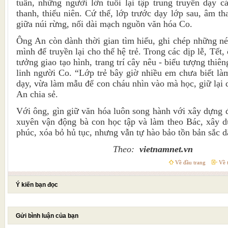
tuần, những người lớn tuổi lại tập trung truyền dạy 
thanh, thiếu niên. Cứ thế, lớp trước dạy lớp sau, âm t
giữa núi rừng, nối dài mạch nguồn văn hóa Co.
Ông An còn dành thời gian tìm hiểu, ghi chép những né
mình để truyền lại cho thế hệ trẻ. Trong các dịp lễ, Tết
tưởng giao tạo hình, trang trí cây nêu - biểu tượng thiê
linh người Co. “Lớp trẻ bây giờ nhiều em chưa biết làm
dạy, vừa làm mẫu để con cháu nhìn vào mà học, giữ lại d
An chia sẻ.
Với ông, gìn giữ văn hóa luôn song hành với xây dựng
xuyên vận động bà con học tập và làm theo Bác, xây d
phúc, xóa bỏ hủ tục, nhưng vẫn tự hào bảo tồn bản sắc d
Theo:
vietnamnet.vn
Về đầu trang
Về t
Ý kiến bạn đọc
Gửi bình luận của bạn