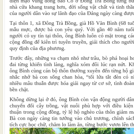
diện mạo vùng đồng bào Co ở Đông Trà Bồng từng bướ
nhà cửa khang trang hơn, đời sống vật chất và tinh thầ
của người dân vào sự lãnh đạo của Đảng ngày càng được
Tại thôn 1, xã Đông Trà Bồng, già Hồ Văn Bình (68 tuổi
mẫu mực, được bà con yêu quý. Với gần 40 năm tuổ
người có uy tín tại thôn, ông Bình luôn có mặt trong cá
cộng đồng để kiên trì tuyên truyền, giải thích cho ngư
quy định của địa phương.
Trước đây, những va chạm nhỏ như trâu, bò phá hoại h
đai từng khiến tình làng, nghĩa xóm đôi lúc rạn nứt. 
ông Bình cùng cán bộ thôn thường xuyên đến từng hộ gia 
nhắc nhở bà con sống chan hòa, “tối lửa tắt đèn có n
nhiều mâu thuẫn được hóa giải ngay từ cơ sở, tình đoàn
bền chặt.
Không dừng lại ở đó, ông Bình còn vận động người dân 
chuyển đổi cây trồng, vật nuôi phù hợp với điều kiệ
thuận trong cộng đồng, tỷ lệ hộ nghèo của thôn giảm 
Bà con ngày càng tin tưởng vào chủ trương, chính sá
tích cực học chữ, chăm lo làm ăn, từng bước vươn lên t