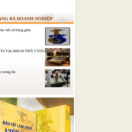
ẢNG BÁ DOANH NGHIỆP
ân viết sử bằng gốm
 Tư Vấn thiết kế NHÀ VÀNG
c trong đá