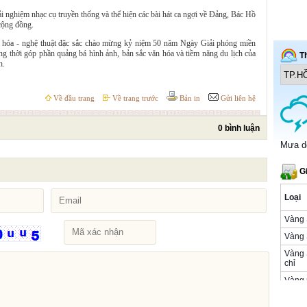
rải nghiệm nhạc cụ truyền thống và thể hiện các bài hát ca ngợi về Đảng, Bác Hồ
 cộng đồng.
n hóa - nghệ thuật đặc sắc chào mừng kỷ niệm 50 năm Ngày Giải phóng miền
g thời góp phần quảng bá hình ảnh, bản sắc văn hóa và tiềm năng du lịch của
h.
Về đầu trang
Về trang trước
Bản in
Gửi liên hệ
0 bình luận