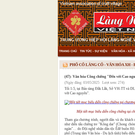
TRANG CHỦ
TIN TỨC - SỰ KIỆN
VĂN HÓA - XÃ H
THAM KHẢO & KHÁM PHÁ
VIDEO
PHỐ CỔ LÀNG CỔ - VĂN HÓA XH -
(47)- Văn hóa Cồng chiêng "Đến với Cao ng
(Ngày đăng: 03/05/2025 Lượt xem: 274)
Tối 1-5, tại Bảo tàng Đắk Lắk, Sở VH-TT và DL
với Cao nguyên".
Một tiết mục biểu diễn cồng chiêng tại c
Tham gia chương trình, người dân và du khách 
như diễn tấu chiêng tre "Kông dar" (Chong chó
ngàn"… do Đội nghệ nhân dân tộc Êđê buôn Hô 
phố (Trung tâm Văn hóa - Du lịch tỉnh) biểu diễn