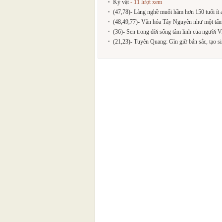
Kỷ vật
- 11 lượt xem
(47,78)- Làng nghề muối hầm hơn 150 tuổi ít a
(48,49,77)- Văn hóa Tây Nguyên như một tấm
(36)- Sen trong đời sống tâm linh của người V
(21,23)- Tuyên Quang: Gìn giữ bản sắc, tạo sin