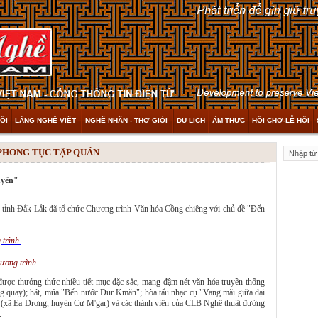
ỘI
LÀNG NGHỀ VIỆT
NGHỆ NHÂN - THỢ GIỎI
DU LỊCH
ẨM THỰC
HỘI CHỢ-LỄ HỘI
 PHONG TỤC TẬP QUÁN
uyên"
 tỉnh Đắk Lắk đã tổ chức Chương trình Văn hóa Cồng chiêng với chủ đề "Đến
hương trình.
được thưởng thức nhiều tiết mục đặc sắc, mang đậm nét văn hóa truyền thống
ng quay); hát, múa "Bến nước Dur Kmăn"; hòa tấu nhạc cụ "Vang mãi giữa đại
(xã Ea Drơng, huyện Cư M'gar) và các thành viên của CLB Nghệ thuật đường
.