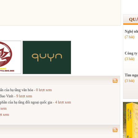
QU
Nghệ nh
(7 bài)
Công ty
(3 bài)
Tìm ngọ
(3 bài)
ấn của hạ tầng văn hóa
- 0 lượt xem
 Bao Vinh
- 9 lượt xem
 phần của hạ tầng đối ngoại quốc gia
- 4 lượt xem
t xem
ợt xem