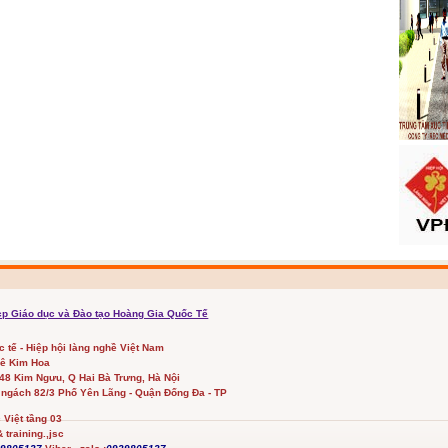
cp Giáo dục và Đào tạo Hoàng Gia Quốc Tế
ốc tế - Hiệp hội làng nghề Việt Nam
Lê Kim Hoa
348 Kim Ngưu, Q Hai Bà Trưng, Hà Nội
 ngách 82/3 Phố Yên Lãng - Quận Đống Đa - TP
Việt tầng 03
 training.,jsc