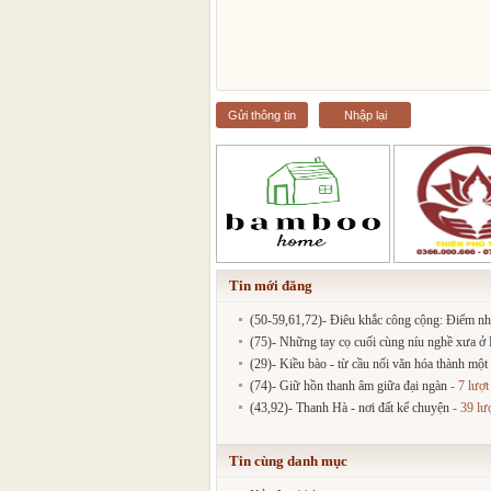
Gửi thông tin
Nhập lại
Tin mới đăng
(50-59,61,72)- Điêu khắc công cộng: Điểm nh
(75)- Những tay cọ cuối cùng níu nghề xưa ở
(29)- Kiều bào - từ cầu nối văn hóa thành một
(74)- Giữ hồn thanh âm giữa đại ngàn
- 7 lượ
(43,92)- Thanh Hà - nơi đất kể chuyện
- 39 lư
Tin cùng danh mục