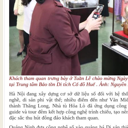
Khách tham quan trưng bày ở Tuần Lễ chào mừng Ngày
tại Trung tâm Bảo tồn Di tích Cố đô Huế . Ảnh: Nguyê
Hà Nội đang xây dựng cơ sở dữ liệu số đối với hệ thốn
nghề, di sản phi vật thể; nhiều điểm đến như Văn M
thành Thăng Long, Nhà tù Hỏa Lò đã ứng dụng công
guide và tour đêm kết hợp công nghệ trình chiếu, tạo n
đặc sắc thu hút đông đảo khách tham quan.
Quảng Ninh đưa công nghệ số vào quảng bá Di sản thiê