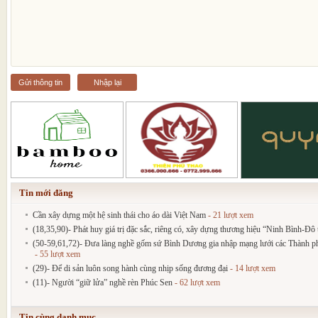
Gửi thông tin
Nhập lại
Tin mới đăng
Cần xây dựng một hệ sinh thái cho áo dài Việt Nam
- 21 lượt xem
(18,35,90)- Phát huy giá trị đặc sắc, riêng có, xây dựng thương hiệu “Ninh Bình-Đô t
(50-59,61,72)- Đưa làng nghề gốm sứ Bình Dương gia nhập mạng lưới các Thành phố
- 55 lượt xem
(29)- Để di sản luôn song hành cùng nhịp sống đương đại
- 14 lượt xem
(11)- Người “giữ lửa” nghề rèn Phúc Sen
- 62 lượt xem
Tin cùng danh mục