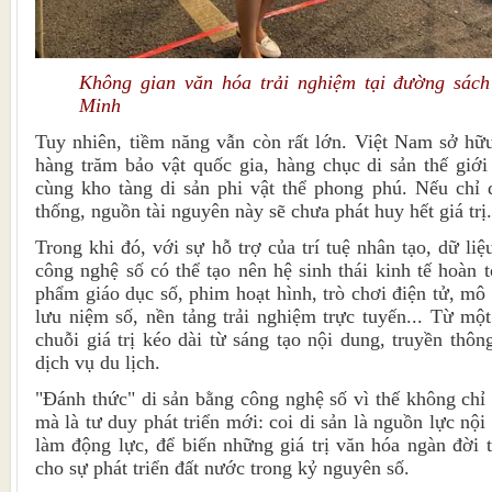
Không gian văn hóa trải nghiệm tại đường sác
Minh
Tuy nhiên, tiềm năng vẫn còn rất lớn. Việt Nam sở hữu
hàng trăm bảo vật quốc gia, hàng chục di sản thế g
cùng kho tàng di sản phi vật thể phong phú. Nếu chỉ 
thống, nguồn tài nguyên này sẽ chưa phát huy hết giá trị.
Trong khi đó, với sự hỗ trợ của trí tuệ nhân tạo, dữ li
công nghệ số có thể tạo nên hệ sinh thái kinh tế hoàn 
phẩm giáo dục số, phim hoạt hình, trò chơi điện tử, mô
lưu niệm số, nền tảng trải nghiệm trực tuyến... Từ một
chuỗi giá trị kéo dài từ sáng tạo nội dung, truyền thô
dịch vụ du lịch.
"Đánh thức" di sản bằng công nghệ số vì thế không chỉ 
mà là tư duy phát triển mới: coi di sản là nguồn lực nội
làm động lực, để biến những giá trị văn hóa ngàn đời
cho sự phát triển đất nước trong kỷ nguyên số.