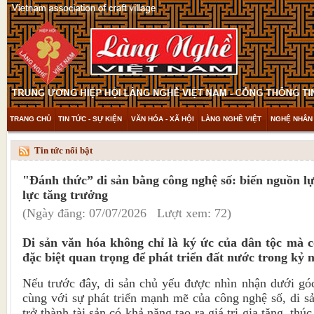
TRANG CHỦ
TIN TỨC - SỰ KIỆN
VĂN HÓA - XÃ HỘI
LÀNG NGHỀ VIỆT
NGHỆ NHÂN 
THAM KHẢO & KHÁM PHÁ
VIDEO
Tin tức nổi bật
"Đánh thức” di sản bằng công nghệ số: biến nguồn l
lực tăng trưởng
(Ngày đăng: 07/07/2026 Lượt xem: 72)
Di sản văn hóa không chỉ là ký ức của dân tộc mà c
đặc biệt quan trọng để phát triển đất nước trong kỷ
Nếu trước đây, di sản chủ yếu được nhìn nhận dưới góc
cùng với sự phát triển mạnh mẽ của công nghệ số, di s
trở thành tài sản có khả năng tạo ra giá trị gia tăng, th