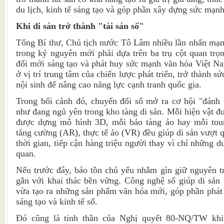
du lịch, kinh tế sáng tạo và góp phần xây dựng sức mạn
Khi di sản trở thành "tài sản số"
Tổng Bí thư, Chủ tịch nước Tô Lâm nhiều lần nhấn mạnh
trong kỷ nguyên mới phải dựa trên ba trụ cột quan trọ
đổi mới sáng tạo và phát huy sức mạnh văn hóa Việt N
ở vị trí trung tâm của chiến lược phát triển, trở thành
nội sinh để nâng cao năng lực cạnh tranh quốc gia.
Trong bối cảnh đó, chuyển đổi số mở ra cơ hội "đánh 
như đang ngủ yên trong kho tàng di sản. Mỗi hiện vật đ
được dựng mô hình 3D, mỗi bảo tàng ảo hay mỗi tour
tăng cường (AR), thực tế ảo (VR) đều giúp di sản vượt 
thời gian, tiếp cận hàng triệu người thay vì chỉ những d
quan.
Nếu trước đây, bảo tồn chủ yếu nhằm gìn giữ nguyên tr
gắn với khai thác bền vững. Công nghệ số giúp di sản 
vừa tạo ra những sản phẩm văn hóa mới, góp phần phát t
sáng tạo và kinh tế số.
Đó cũng là tinh thần của Nghị quyết 80-NQ/TW kh