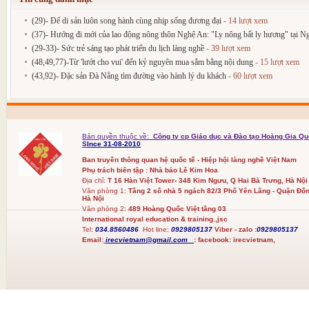
(29)- Để di sản luôn song hành cùng nhịp sống đương đại
- 14 lượt xem
(37)- Hướng đi mới của lao động nông thôn Nghệ An: "Ly nông bất ly hương" tại N
(29-33)- Sức trẻ sáng tạo phát triển du lịch làng nghề
- 39 lượt xem
(48,49,77)-Từ 'lướt cho vui' đến kỷ nguyên mua sắm bằng nội dung
- 15 lượt xem
(43,92)- Đặc sản Đà Nẵng tìm đường vào hành lý du khách
- 60 lượt xem
Bản quyền thuộc về:
Công ty cp Giáo dục và Đào tạo Hoàng Gia Qu
S
Ince 31-08-2010
Ban truyền thông quan hệ quốc tế - Hiệp hội làng nghề Việt Nam
Phụ trách biên tập : Nhà báo Lê Kim Hoa
Địa chỉ:
T 16 Hàn Việt Tower- 348 Kim Ngưu, Q Hai Bà Trưng, Hà Nội
Văn phòng 1:
Tầng 2 số nhà 5 ngách 82/3 Phố Yên Lãng - Quận Đốn
Hà Nội
Văn phòng 2:
489 Hoàng Quốc Việt tầng 03
International royal education & training.,jsc
Tel:
034.8560486
Hot line;
0929805137
Viber - zalo :
0929805137
Email:
irecvietnam@gmail.com
:
facebook:
irecvietnam,