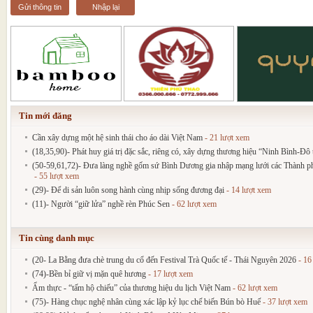
Gửi thông tin
Nhập lại
Tin mới đăng
Cần xây dựng một hệ sinh thái cho áo dài Việt Nam
- 21 lượt xem
(18,35,90)- Phát huy giá trị đặc sắc, riêng có, xây dựng thương hiệu “Ninh Bình-Đô t
(50-59,61,72)- Đưa làng nghề gốm sứ Bình Dương gia nhập mạng lưới các Thành phố
- 55 lượt xem
(29)- Để di sản luôn song hành cùng nhịp sống đương đại
- 14 lượt xem
(11)- Người “giữ lửa” nghề rèn Phúc Sen
- 62 lượt xem
Tin cùng danh mục
(20- La Bằng đưa chè trung du cổ đến Festival Trà Quốc tế - Thái Nguyên 2026
- 16
(74)-Bền bỉ giữ vị mặn quê hương
- 17 lượt xem
Ẩm thực - “tấm hộ chiếu” của thương hiệu du lịch Việt Nam
- 62 lượt xem
(75)- Hàng chục nghệ nhân cùng xác lập kỷ lục chế biến Bún bò Huế
- 37 lượt xem