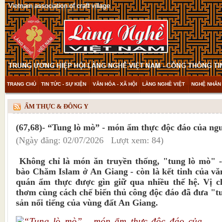
TRANG CHỦ
TIN TỨC - SỰ KIỆN
VĂN HÓA - XÃ HỘI
LÀNG NGHỀ VIỆT
NGHỆ NHÂN 
THAM KHẢO & KHÁM PHÁ
VIDEO
ẨM THỰC & ĐÔNG Y
(67,68)- “Tung lò mò” - món ẩm thực độc đáo của n
(Ngày đăng: 02/07/2026 Lượt xem: 84)
Không chỉ là món ăn truyền thống, "tung lò mò" 
bào Chăm Islam ở An Giang - còn là kết tinh của vă
quán ẩm thực được gìn giữ qua nhiều thế hệ. Vị c
thơm cùng cách chế biến thủ công độc đáo đã đưa "t
sản nổi tiếng của vùng đất An Giang.