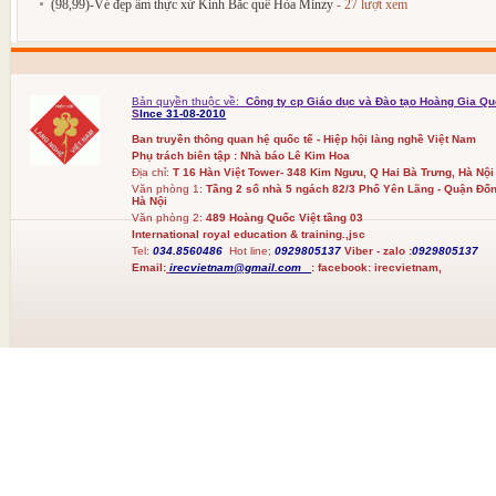
(98,99)-Vẻ đẹp ẩm thực xứ Kinh Bắc quê Hòa Minzy
- 27 lượt xem
Bản quyền thuộc về:
Công ty cp Giáo dục và Đào tạo Hoàng Gia Qu
S
Ince 31-08-2010
Ban truyền thông quan hệ quốc tế - Hiệp hội làng nghề Việt Nam
Phụ trách biên tập : Nhà báo Lê Kim Hoa
Địa chỉ:
T 16 Hàn Việt Tower- 348 Kim Ngưu, Q Hai Bà Trưng, Hà Nội
Văn phòng 1:
Tầng 2 số nhà 5 ngách 82/3 Phố Yên Lãng - Quận Đốn
Hà Nội
Văn phòng 2:
489 Hoàng Quốc Việt tầng 03
International royal education & training.,jsc
Tel:
034.8560486
Hot line;
0929805137
Viber - zalo :
0929805137
Email:
irecvietnam@gmail.com
:
facebook:
irecvietnam,