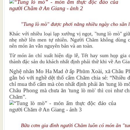
"Tung lò mò" được phơi nắng nhiều ngày cho săn l
Khác với nhiều loại lạp xưởng vị ngọt, "tung lò mò" gi
nhẹ nhờ lên men tự nhiên. Người Chăm không dùng c
nên món ăn vẫn nguyên bản và an toàn.
Từ món ăn chỉ xuất hiện dịp lễ, Tết hay sum họp gia 
thành đặc sản du khách nhất định phải thử khi về An Gia
Nghệ nhân Mo Ha Mad ở ấp Phũm Xoài, xã Châu Ph
gắn bó với nghề dệt thổ cẩm Chăm chia sẻ: “Nhiều 
chỉ mua thổ cẩm mà còn nhất định phải ăn 'tung lò mò
Châu Phong mà chưa ăn 'tung lò mò' thì coi như c
Chăm”.
Bữa cơm gia đình người Chăm luôn có món ăn "tu