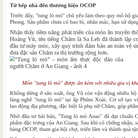
Từ bếp nhà đến thương hiệu OCOP
Trước đây, "tung lò mò" chủ yếu làm theo quy mô hộ gi
Phong. Sản phẩm chưa có bao bì, nhãn mác, hạn sử dụng
Nhận thấy tiềm năng phát triển của món ăn truyền t
Hoàng Vũ, tên tiếng Chăm là Sa Leh đã thành lập c
đầu tư máy móc, xây quy trình đảm bảo an toàn vệ s
đưa đặc sản Chăm ra thị trường rộng hơn.
Món "tung lò mò" được ăn kèm với nhiều gia vị kh
Không dừng ở sản xuất, ông Vũ còn vận động nhiều hộ 
làng nghề "tung lò mò" tại ấp Phũm Xoài. Cơ sở tạo v
lao động địa phương, đặc biệt là phụ nữ Chăm, góp phần
Nhờ đầu tư bài bản, "Tung lò mò Anas" đã đạt chuẩn O
phẩm đặc trưng của An Giang. Sau khi có chứng nhận, 
hàng OCOP, tham gia hội chợ, triển lãm và thành quà tặ