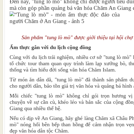
Đến nay, "tung lò mò" không chỉ được người tiêu dù
mà còn góp phần quảng bá văn hóa Chăm An Giang 
Sản phẩm "tung lò mò" được giới thiệu tại hội ch
Ẩm thực gắn với du lịch cộng đồng
Cùng với du lịch trải nghiệm, nhiều cơ sở "tung lò mò"
tổ chức tour tham quan quy trình làm lạp xưởng bò, t
thống và tìm hiểu đời sống văn hóa Chăm Islam.
Từ món ăn dân dã, "tung lò mò" đã thành sản phẩm du 
cho người dân, bảo tồn giá trị văn hóa và quảng bá hình
Mỗi chiếc "tung lò mò" không chỉ gói trọn hương vị
chuyện về sự cần cù, khéo léo và bản sắc của cộng đồ
Giang qua nhiều thế hệ.
Nếu có dịp về An Giang, hãy ghé làng Chăm xã Châu Ph
mò" nóng hổi bên bếp than hồng để cảm nhận trọn vẹn
đẹp văn hóa dân tộc Chăm.