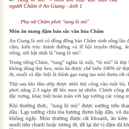
Phụ nữ Chăm phơi "tung lò mò"
Món ăn mang đậm bản sắc văn hóa Chăm
An Giang là nơi có đông đồng bào Chăm sinh sống lâu đ
cẩm, kiến trúc thánh đường và lễ hội truyền thống, 
riêng, nổi bật nhất là "tung lò mò".
Trong tiếng Chăm, “tung” nghĩa là ruột, “lò mò” là thị
không dùng thịt heo, món ăn được chế biến 100% từ thịt b
ớt, muối và đặc biệt là thính gạo rang tạo mùi thơm rất r
Thịt sau khi tẩm ướp được nhồi thủ công vào ruột bò,
phơi nắng 2-3 ngày để lên men tự nhiên. Chính công đ
đặc trưng, khác biệt hoàn toàn với lạp xưởng các vùng m
Khi thưởng thức, "tung lò mò" được nướng trên than
dầu. Lạp xưởng chín tỏa hương thơm hấp dẫn, vỏ d
không ngấy. Món thường được cắt khoanh, ăn kèm 
muối tiêu chanh hoặc tương ớt, để lại dư vị đậm đà k