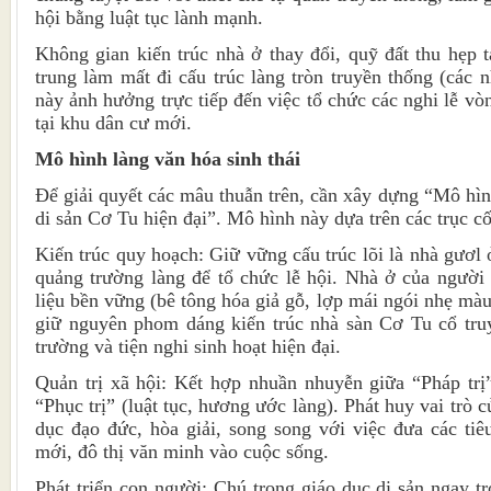
hội bằng luật tục lành mạnh.
Không gian kiến trúc nhà ở thay đổi, quỹ đất thu hẹp t
trung làm mất đi cấu trúc làng tròn truyền thống (các 
này ảnh hưởng trực tiếp đến việc tổ chức các nghi lễ vò
tại khu dân cư mới.
Mô hình làng văn hóa sinh thái
Để giải quyết các mâu thuẫn trên, cần xây dựng “Mô hìn
di sản Cơ Tu hiện đại”. Mô hình này dựa trên các trục cốt
Kiến trúc quy hoạch: Giữ vững cấu trúc lõi là nhà gươl
quảng trường làng để tổ chức lễ hội. Nhà ở của người d
liệu bền vững (bê tông hóa giả gỗ, lợp mái ngói nhẹ mà
giữ nguyên phom dáng kiến trúc nhà sàn Cơ Tu cổ tru
trường và tiện nghi sinh hoạt hiện đại.
Quản trị xã hội: Kết hợp nhuần nhuyễn giữa “Pháp trị
“Phục trị” (luật tục, hương ước làng). Phát huy vai trò c
dục đạo đức, hòa giải, song song với việc đưa các ti
mới, đô thị văn minh vào cuộc sống.
Phát triển con người: Chú trọng giáo dục di sản ngay t