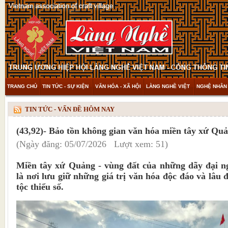
TRANG CHỦ
TIN TỨC - SỰ KIỆN
VĂN HÓA - XÃ HỘI
LÀNG NGHỀ VIỆT
NGHỆ NHÂN 
THAM KHẢO & KHÁM PHÁ
VIDEO
TIN TỨC - VẤN ĐỀ HÔM NAY
(43,92)- Bảo tồn không gian văn hóa miền tây xứ Qu
(Ngày đăng: 05/07/2026 Lượt xem: 51)
Miền tây xứ Quảng - vùng đất của những dãy đại 
là nơi lưu giữ những giá trị văn hóa độc đáo và lâu 
tộc thiểu số.