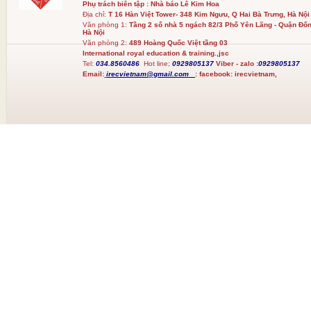
Phụ trách biên tập : Nhà báo Lê Kim Hoa
Địa chỉ:
T 16 Hàn Việt Tower- 348 Kim Ngưu, Q Hai Bà Trưng, Hà Nội
Văn phòng 1:
Tầng 2 số nhà 5 ngách 82/3 Phố Yên Lãng - Quận Đốn
Hà Nội
Văn phòng 2:
489 Hoàng Quốc Việt tầng 03
International royal education & training.,jsc
Tel:
034.8560486
Hot line;
0929805137
Viber - zalo :
0929805137
Email:
irecvietnam@gmail.com
:
facebook:
irecvietnam,