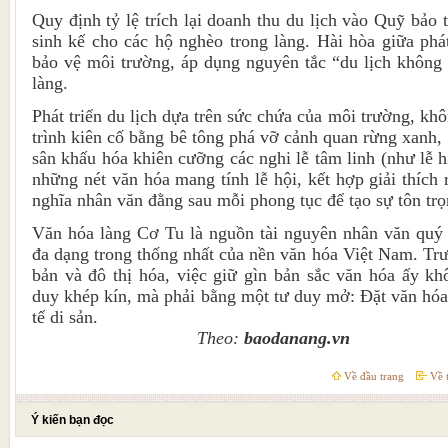
Quy định tỷ lệ trích lại doanh thu du lịch vào Quỹ bảo 
sinh kế cho các hộ nghèo trong làng. Hài hòa giữa phát
bảo vệ môi trường, áp dụng nguyên tắc “du lịch không r
làng.
Phát triển du lịch dựa trên sức chứa của môi trường, kh
trình kiên cố bằng bê tông phá vỡ cảnh quan rừng xanh,
sân khấu hóa khiên cưỡng các nghi lễ tâm linh (như lễ hi
những nét văn hóa mang tính lễ hội, kết hợp giải thích
nghĩa nhân văn đằng sau mỗi phong tục để tạo sự tôn trọ
Văn hóa làng Cơ Tu là nguồn tài nguyên nhân văn quý g
đa dạng trong thống nhất của nền văn hóa Việt Nam. Trư
bản và đô thị hóa, việc giữ gìn bản sắc văn hóa ấy kh
duy khép kín, mà phải bằng một tư duy mở: Đặt văn hóa
tế di sản.
Theo:
baodanang.vn
Về đầu trang
Về t
Ý kiến bạn đọc