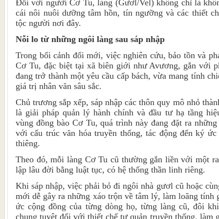
Đối với người Cơ Tu, làng (Gươl/Vel) không chỉ là khôn
cái nôi nuôi dưỡng tâm hồn, tín ngưỡng và các thiết ch
tộc người nơi đây.
Nỗi lo từ những ngôi làng sau sáp nhập
Trong bối cảnh đổi mới, việc nghiên cứu, bảo tồn và phá
Cơ Tu, đặc biệt tại xã biên giới như Avương, gắn với p
đang trở thành một yêu cầu cấp bách, vừa mang tính chi
giá trị nhân văn sâu sắc.
Chủ trương sắp xếp, sáp nhập các thôn quy mô nhỏ thành
là giải pháp quản lý hành chính và đầu tư hạ tầng hiệ
vùng đồng bào Cơ Tu, quá trình này đang đặt ra những
với cấu trúc văn hóa truyền thống, tác động đến ký ứ
thiêng.
Theo đó, mỗi làng Cơ Tu cũ thường gắn liền với một ra
lập lâu đời bằng luật tục, có hệ thống thần linh riêng.
Khi sáp nhập, việc phải bỏ đi ngôi nhà gươl cũ hoặc cù
mới dễ gây ra những xáo trộn về tâm lý, làm loãng tính
ức cộng đồng của từng dòng họ, từng làng cũ, đôi khi
chung tuyệt đối với thiết chế tự quản truyền thống, làm 