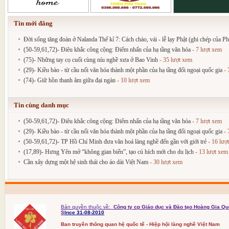
Tin mới đăng
Đời sống tăng đoàn ở Nalanda Thế kỉ 7: Cách chào, vái - lễ lạy Phật (ghi chép của P
(50-59,61,72)- Điêu khắc công cộng: Điểm nhấn của hạ tầng văn hóa
- 7 lượt xem
(75)- Những tay cọ cuối cùng níu nghề xưa ở Bao Vinh
- 35 lượt xem
(29)- Kiều bào - từ cầu nối văn hóa thành một phần của hạ tầng đối ngoại quốc gia
- 
(74)- Giữ hồn thanh âm giữa đại ngàn
- 10 lượt xem
Tin cùng danh mục
(50-59,61,72)- Điêu khắc công cộng: Điểm nhấn của hạ tầng văn hóa
- 7 lượt xem
(29)- Kiều bào - từ cầu nối văn hóa thành một phần của hạ tầng đối ngoại quốc gia
- 
(50-59,61,72)- TP Hồ Chí Minh đưa văn hoá làng nghề đến gần với giới trẻ
- 16 lượ
(17,89)- Hưng Yên mở “không gian biển”, tạo cú hích mới cho du lịch
- 13 lượt xem
Cần xây dựng một hệ sinh thái cho áo dài Việt Nam
- 30 lượt xem
Bản quyền thuộc về:
Công ty cp Giáo dục và Đào tạo Hoàng Gia Qu
S
Ince 31-08-2010
Ban truyền thông quan hệ quốc tế - Hiệp hội làng nghề Việt Nam