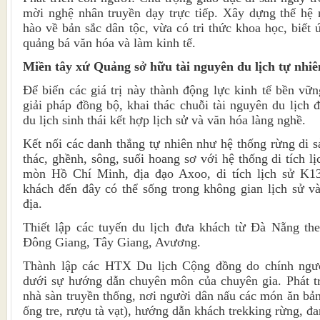
mời nghệ nhân truyền dạy trực tiếp. Xây dựng thế hệ
hào về bản sắc dân tộc, vừa có tri thức khoa học, biết
quảng bá văn hóa và làm kinh tế.
Miền tây xứ Quảng sở hữu tài nguyên du lịch tự nhiê
Để biến các giá trị này thành động lực kinh tế bền vữn
giải pháp đồng bộ, khai thác chuỗi tài nguyên du lịch 
du lịch sinh thái kết hợp lịch sử và văn hóa làng nghề.
Kết nối các danh thắng tự nhiên như hệ thống rừng di 
thác, ghềnh, sông, suối hoang sơ với hệ thống di tích 
mòn Hồ Chí Minh, địa đạo Axoo, di tích lịch sử K13
khách đến đây có thể sống trong không gian lịch sử v
địa.
Thiết lập các tuyến du lịch đưa khách từ Đà Nẵng th
Đông Giang, Tây Giang, Avương.
Thành lập các HTX Du lịch Cộng đồng do chính ngườ
dưới sự hướng dẫn chuyên môn của chuyên gia. Phát tr
nhà sàn truyền thống, nơi người dân nấu các món ăn bản
ống tre, rượu tà vạt), hướng dẫn khách trekking rừng, đan